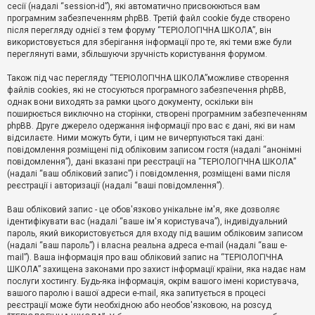
е
сесії (надалі “session-id”), які автоматично присвоюються вам
з
програмним забезпеченням phpBB. Третій файл cookie буде створено
в
і
після перегляду однієї з тем форуму “ТЕРІОЛОГІЧНА ШКОЛА”, він
д
використовується для зберігання інформації про те, які теми вже були
п
переглянуті вами, збільшуючи зручність користування форумом.
о
в
Також під час перегляду “ТЕРІОЛОГІЧНА ШКОЛА”можливе створення
і
д
файлів cookies, які не стосуються програмного забезпечення phpBB,
е
однак вони виходять за рамки цього документу, оскільки він
й
поширюється виключно на сторінки, створені програмним забезпеченням
phpBB. Друге джерело одержання інформації про вас є дані, які ви нам
відсилаєте. Ними можуть бути, і цим не вичерпуються такі дані:
А
повідомлення розміщені під обліковим записом гостя (надалі “анонімні
к
повідомлення”), дані вказані при реєстрації на “ТЕРІОЛОГІЧНА ШКОЛА”
т
(надалі “ваш обліковий запис”) і повідомлення, розміщені вами після
и
реєстрації і авторизації (надалі “ваші повідомлення”).
в
н
і
Ваш обліковий запис - це обов'язково унікальне ім'я, яке дозволяє
т
ідентифікувати вас (надалі “ваше ім'я користувача”), індивідуальний
е
пароль, який використовується для входу під вашим обліковим записом
м
и
(надалі “ваш пароль”) і власна реальна адреса e-mail (надалі “ваш e-
mail”). Ваша інформація про ваш обліковий запис на “ТЕРІОЛОГІЧНА
ШКОЛА” захищена законами про захист інформації країни, яка надає нам
послуги хостингу. Будь-яка інформація, окрім вашого імені користувача,
П
вашого паролю і вашої адреси e-mail, яка запитується в процесі
о
ш
реєстрації може бути необхідною або необов'язковою, на розсуд
у