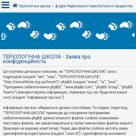
Теріологічна школа
форум Українського теріологічного товариства
В
х
і
д
ТЕРІОЛОГІЧНА ШКОЛА - Заява про
Р
конфіденційність
е
є
Ця політика детально пояснює, як “ТЕРІОЛОГІЧНА ШКОЛА” і його
с
т
підрозділи (надалі “ми”, “наш”, “ТЕРІОЛОГІЧНА ШКОЛА”,
р
“http://terioshkola.org.ua/forum”) і phpBB (надалі “вони”, “їх”, “їхнє”,
а
“Програмне забезпечення phpBB”, “www.phpbb.com”, “phpBB Group”, “phpBB
ц
Teams”) використовують інформацію, отриману під час будь-якої вашої
і
сесії (надалі “інформація про вас”).
я
Інформація про вас збирається двома способами. По перше, перегляд
“ТЕРІОЛОГІЧНА ШКОЛА” призведе до створення програмним
Т
забезпеченням phpBB деякої кількості файлів cookies (невеликих
е
м
текстових файлів, які завантажуються в папку тимчасових файлів вашого
и
браузера на вашому комп'ютері. Перші два файли cookies містять лише
б
ідентифікатор користувача (надалі “user-id”) і ідентифікатор анонімної