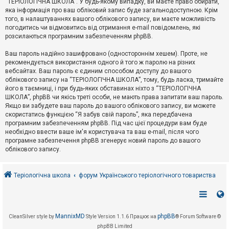
“ТЕРІОЛОГІЧНА ШКОЛА”. У будь-якому випадку, ви маєте право обирати,
к
яка інформація про ваш обліковий запис буде загальнодоступною. Крім
того, в налаштуваннях вашого облікового запису, ви маєте можливість
погодитись чи відмовитись від отримання e-mail повідомлень, які
Д
розсилаються програмним забезпеченням phpBB.
о
п
Ваш пароль надійно зашифровано (одностороннім хешем). Проте, не
о
рекомендується використання одного й того ж паролю на різних
м
о
вебсайтах. Ваш пароль є єдиним способом доступу до вашого
г
облікового запису на “ТЕРІОЛОГІЧНА ШКОЛА”, тому, будь ласка, тримайте
а
його в таємниці, і при будь-яких обставинах ніхто з “ТЕРІОЛОГІЧНА
ШКОЛА”, phpBB чи якісь треті особи, не мають права запитати ваш пароль.
Якщо ви забудете ваш пароль до вашого облікового запису, ви можете
скористатись функцією “Я забув свій пароль”, яка передбачена
програмним забезпеченням phpBB. Під час цієї процедури вам буде
необхідно ввести ваше ім'я користувача та ваш e-mail, після чого
програмне забезпечення phpBB згенерує новий пароль до вашого
облікового запису.
Теріологічна школа
форум Українського теріологічного товариства
MannixMD
phpBB
CleanSilver style by
Style Version 1.1.6
Працює на
® Forum Software ©
phpBB Limited