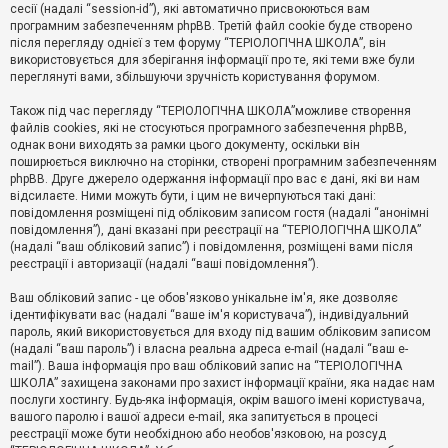
е
сесії (надалі “session-id”), які автоматично присвоюються вам
з
програмним забезпеченням phpBB. Третій файл cookie буде створено
в
і
після перегляду однієї з тем форуму “ТЕРІОЛОГІЧНА ШКОЛА”, він
д
використовується для зберігання інформації про те, які теми вже були
п
переглянуті вами, збільшуючи зручність користування форумом.
о
в
Також під час перегляду “ТЕРІОЛОГІЧНА ШКОЛА”можливе створення
і
д
файлів cookies, які не стосуються програмного забезпечення phpBB,
е
однак вони виходять за рамки цього документу, оскільки він
й
поширюється виключно на сторінки, створені програмним забезпеченням
phpBB. Друге джерело одержання інформації про вас є дані, які ви нам
відсилаєте. Ними можуть бути, і цим не вичерпуються такі дані:
А
повідомлення розміщені під обліковим записом гостя (надалі “анонімні
к
повідомлення”), дані вказані при реєстрації на “ТЕРІОЛОГІЧНА ШКОЛА”
т
(надалі “ваш обліковий запис”) і повідомлення, розміщені вами після
и
реєстрації і авторизації (надалі “ваші повідомлення”).
в
н
і
Ваш обліковий запис - це обов'язково унікальне ім'я, яке дозволяє
т
ідентифікувати вас (надалі “ваше ім'я користувача”), індивідуальний
е
пароль, який використовується для входу під вашим обліковим записом
м
и
(надалі “ваш пароль”) і власна реальна адреса e-mail (надалі “ваш e-
mail”). Ваша інформація про ваш обліковий запис на “ТЕРІОЛОГІЧНА
ШКОЛА” захищена законами про захист інформації країни, яка надає нам
послуги хостингу. Будь-яка інформація, окрім вашого імені користувача,
П
вашого паролю і вашої адреси e-mail, яка запитується в процесі
о
ш
реєстрації може бути необхідною або необов'язковою, на розсуд
у