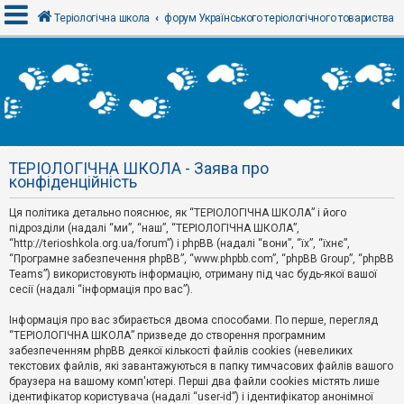
Теріологічна школа
форум Українського теріологічного товариства
В
х
і
д
ТЕРІОЛОГІЧНА ШКОЛА - Заява про
Р
конфіденційність
е
є
Ця політика детально пояснює, як “ТЕРІОЛОГІЧНА ШКОЛА” і його
с
т
підрозділи (надалі “ми”, “наш”, “ТЕРІОЛОГІЧНА ШКОЛА”,
р
“http://terioshkola.org.ua/forum”) і phpBB (надалі “вони”, “їх”, “їхнє”,
а
“Програмне забезпечення phpBB”, “www.phpbb.com”, “phpBB Group”, “phpBB
ц
Teams”) використовують інформацію, отриману під час будь-якої вашої
і
сесії (надалі “інформація про вас”).
я
Інформація про вас збирається двома способами. По перше, перегляд
“ТЕРІОЛОГІЧНА ШКОЛА” призведе до створення програмним
Т
забезпеченням phpBB деякої кількості файлів cookies (невеликих
е
м
текстових файлів, які завантажуються в папку тимчасових файлів вашого
и
браузера на вашому комп'ютері. Перші два файли cookies містять лише
б
ідентифікатор користувача (надалі “user-id”) і ідентифікатор анонімної