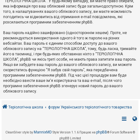
“ТЕРІОЛОГІЧНА ШКОЛА”. У будь-якому випадку, ви маєте право обирати,
к
яка інформація про ваш обліковий запис буде загальнодоступною. Крім
того, в налаштуваннях вашого облікового запису, ви маєте можливість
погодитись чи відмовитись від отримання e-mail повідомлень, які
Д
розсилаються програмним забезпеченням phpBB.
о
п
Ваш пароль надійно зашифровано (одностороннім хешем). Проте, не
о
рекомендується використання одного й того ж паролю на різних
м
о
вебсайтах. Ваш пароль є єдиним способом доступу до вашого
г
облікового запису на “ТЕРІОЛОГІЧНА ШКОЛА”, тому, будь ласка, тримайте
а
його в таємниці, і при будь-яких обставинах ніхто з “ТЕРІОЛОГІЧНА
ШКОЛА”, phpBB чи якісь треті особи, не мають права запитати ваш пароль.
Якщо ви забудете ваш пароль до вашого облікового запису, ви можете
скористатись функцією “Я забув свій пароль”, яка передбачена
програмним забезпеченням phpBB. Під час цієї процедури вам буде
необхідно ввести ваше ім'я користувача та ваш e-mail, після чого
програмне забезпечення phpBB згенерує новий пароль до вашого
облікового запису.
Теріологічна школа
форум Українського теріологічного товариства
MannixMD
phpBB
CleanSilver style by
Style Version 1.1.6
Працює на
® Forum Software ©
phpBB Limited