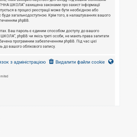
ЛОГІЧНА ШКОЛА” захищена законами про захист інформації
питується в процесі реєстрації може бути необхідною або
с буде загальнодоступною. Крім того, в налаштуваннях вашого
зпеченням phpBB.
йтах. Ваш пароль є єдиним способом доступу до вашого
 ШКОЛА”, phpBB чи якісь треті особи, не мають права запитати
дбачена програмним забезпеченням phpBB. Під час цієї
ь до вашого облікового запису.
язок з адміністрацією
Видалити файли cookie
imited