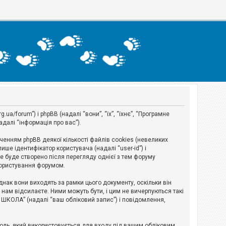
a/forum”) і phpBB (надалі “вони”, “їх”, “їхнє”, “Програмне
адалі “інформація про вас”).
нням phpBB деякої кількості файлів cookies (невеликих
ше ідентифікатор користувача (надалі “user-id”) і
ie буде створено після перегляду однієї з тем форуму
 користування форумом.
ак вони виходять за рамки цього документу, оскільки він
нам відсилаєте. Ними можуть бути, і цим не вичерпуються такі
А ШКОЛА” (надалі “ваш обліковий запис”) і повідомлення,
ароль, який використовується для входу під вашим обліковим