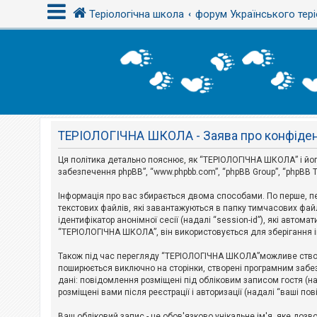
Теріологічна школа
форум Українського тері
В
х
і
д
ТЕРІОЛОГІЧНА ШКОЛА - Заява про конфіден
Р
е
є
Ця політика детально пояснює, як “ТЕРІОЛОГІЧНА ШКОЛА” і його пі
с
забезпечення phpBB”, “www.phpbb.com”, “phpBB Group”, “phpBB T
т
р
Інформація про вас збирається двома способами. По перше, п
а
текстових файлів, які завантажуються в папку тимчасових файл
ц
і
ідентифікатор анонімної сесії (надалі “session-id”), які авт
я
“ТЕРІОЛОГІЧНА ШКОЛА”, він використовується для зберігання ін
Також під час перегляду “ТЕРІОЛОГІЧНА ШКОЛА”можливе створе
Т
поширюється виключно на сторінки, створені програмним забез
е
дані: повідомлення розміщені під обліковим записом гостя (на
м
розміщені вами після реєстрації і авторизації (надалі “ваші по
и
б
Ваш обліковий запис - це обов'язково унікальне ім'я, яке доз