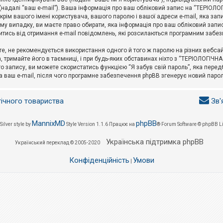
l (надалі “ваш e-mail”). Ваша інформація про ваш обліковий запис на “ТЕРІО
окрім вашого імені користувача, вашого паролю і вашої адреси e-mail, яка за
у випадку, ви маєте право обирати, яка інформація про ваш обліковий запи
итись від отримання e-mail повідомлень, які розсилаються програмним забе
е, не рекомендується використання одного й того ж паролю на різних вебса
 тримайте його в таємниці, і при будь-яких обставинах ніхто з “ТЕРІОЛОГІЧНА
о запису, ви можете скористатись функцією “Я забув свій пароль”, яка пере
а ваш e-mail, після чого програмне забезпечення phpBB згенерує новий парол
гічного товариства
Зв'
MannixMD
phpBB
Silver style by
Style Version 1.1.6
Працює на
® Forum Software © phpBB L
Українська підтримка phpBB
Український переклад © 2005-2020
Конфіденційність
Умови
|