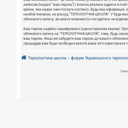
е
з
записом (надалі “ваш пароль”) і власна реальна адреса e-mai
в
країни, яка надає нам послуги хостингу. Будь-яка інформація, 
і
необов'язковою, на розсуд “ТЕРІОЛОГІЧНА ШКОЛА”. У будь-яком
д
облікового запису, ви маєте можливість погодитись чи відмов
п
о
в
Ваш пароль надійно зашифровано (одностороннім хешем). Прот
і
облікового запису на “ТЕРІОЛОГІЧНА ШКОЛА”, тому, будь ласка,
д
ваш пароль. Якщо ви забудете ваш пароль до вашого обліковог
е
процедури вам буде необхідно ввести ваше ім'я користувача т
й
Теріологічна школа
форум Українського теріоло
А
к
т
и
Clean
в
н
і
т
е
м
и
П
о
ш
у