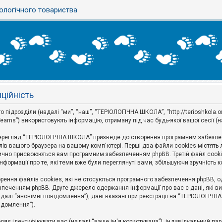
ологічного товариства
ційність
дрозділи (надалі “ми”, “наш”, “ТЕРІОЛОГІЧНА ШКОЛА”, “http://terioshkola.org.u
eams”) використовують інформацію, отриману під час будь-якої вашої сесії (н
ерегляд “ТЕРІОЛОГІЧНА ШКОЛА” призведе до створення програмним забезпече
ів вашого браузера на вашому комп'ютері. Перші два файли cookies містять ли
оматично присвоюються вам програмним забезпеченням phpBB. Третій файл cook
формації про те, які теми вже були переглянуті вами, збільшуючи зручність
ння файлів cookies, які не стосуються програмного забезпечення phpBB, одн
печенням phpBB. Друге джерело одержання інформації про вас є дані, які ви 
далі “анонімні повідомлення”), дані вказані при реєстрації на “ТЕРІОЛОГІЧН
відомлення”).
воляє ідентифікувати вас (надалі “ваше ім'я користувача”), індивідуальний п