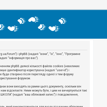
a/forum”) і phpBB (надалі “вони”, “їх”, “їхнє”, “Програмне
адалі “інформація про вас”).
нням phpBB деякої кількості файлів cookies (невеликих
ше ідентифікатор користувача (надалі “user-id”) і
ie буде створено після перегляду однієї з тем форуму
 користування форумом.
ак вони виходять за рамки цього документу, оскільки він
нам відсилаєте. Ними можуть бути, і цим не вичерпуються такі
А ШКОЛА” (надалі “ваш обліковий запис”) і повідомлення,
ароль, який використовується для входу під вашим обліковим