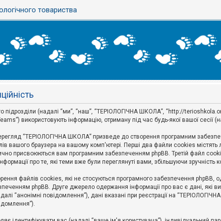
ологічного товариства
ційність
дрозділи (надалі “ми”, “наш”, “ТЕРІОЛОГІЧНА ШКОЛА”, “http://terioshkola.org.u
eams”) використовують інформацію, отриману під час будь-якої вашої сесії (н
ерегляд “ТЕРІОЛОГІЧНА ШКОЛА” призведе до створення програмним забезпече
ів вашого браузера на вашому комп'ютері. Перші два файли cookies містять ли
оматично присвоюються вам програмним забезпеченням phpBB. Третій файл cook
формації про те, які теми вже були переглянуті вами, збільшуючи зручність
ння файлів cookies, які не стосуються програмного забезпечення phpBB, одн
печенням phpBB. Друге джерело одержання інформації про вас є дані, які ви 
далі “анонімні повідомлення”), дані вказані при реєстрації на “ТЕРІОЛОГІЧН
відомлення”).
воляє ідентифікувати вас (надалі “ваше ім'я користувача”), індивідуальний п