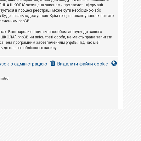
ЛОГІЧНА ШКОЛА” захищена законами про захист інформації
питується в процесі реєстрації може бути необхідною або
с буде загальнодоступною. Крім того, в налаштуваннях вашого
зпеченням phpBB.
йтах. Ваш пароль є єдиним способом доступу до вашого
 ШКОЛА”, phpBB чи якісь треті особи, не мають права запитати
дбачена програмним забезпеченням phpBB. Під час цієї
ь до вашого облікового запису.
язок з адміністрацією
Видалити файли cookie
imited