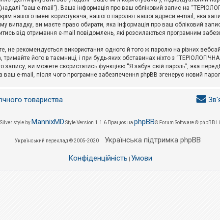
l (надалі “ваш e-mail”). Ваша інформація про ваш обліковий запис на “ТЕРІО
окрім вашого імені користувача, вашого паролю і вашої адреси e-mail, яка за
у випадку, ви маєте право обирати, яка інформація про ваш обліковий запи
итись від отримання e-mail повідомлень, які розсилаються програмним забе
е, не рекомендується використання одного й того ж паролю на різних вебса
 тримайте його в таємниці, і при будь-яких обставинах ніхто з “ТЕРІОЛОГІЧНА
о запису, ви можете скористатись функцією “Я забув свій пароль”, яка пере
а ваш e-mail, після чого програмне забезпечення phpBB згенерує новий парол
гічного товариства
Зв'
MannixMD
phpBB
Silver style by
Style Version 1.1.6
Працює на
® Forum Software © phpBB L
Українська підтримка phpBB
Український переклад © 2005-2020
Конфіденційність
Умови
|