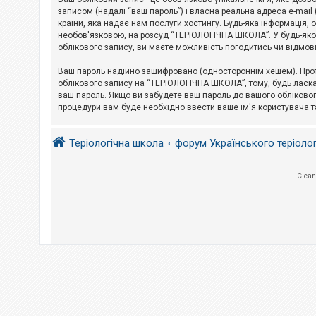
е
з
записом (надалі “ваш пароль”) і власна реальна адреса e-mai
в
країни, яка надає нам послуги хостингу. Будь-яка інформація, 
і
необов'язковою, на розсуд “ТЕРІОЛОГІЧНА ШКОЛА”. У будь-яком
д
облікового запису, ви маєте можливість погодитись чи відмов
п
о
в
Ваш пароль надійно зашифровано (одностороннім хешем). Прот
і
облікового запису на “ТЕРІОЛОГІЧНА ШКОЛА”, тому, будь ласка,
д
ваш пароль. Якщо ви забудете ваш пароль до вашого обліковог
е
процедури вам буде необхідно ввести ваше ім'я користувача т
й
Теріологічна школа
форум Українського теріоло
А
к
т
и
Clean
в
н
і
т
е
м
и
П
о
ш
у