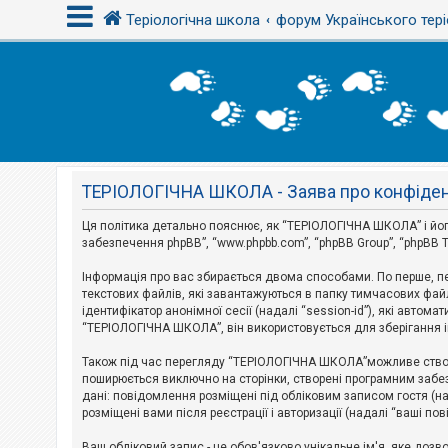
Теріологічна школа
форум Українського тері
В
х
і
д
ТЕРІОЛОГІЧНА ШКОЛА - Заява про конфіден
Р
е
є
Ця політика детально пояснює, як “ТЕРІОЛОГІЧНА ШКОЛА” і його пі
с
забезпечення phpBB”, “www.phpbb.com”, “phpBB Group”, “phpBB T
т
р
Інформація про вас збирається двома способами. По перше, п
а
текстових файлів, які завантажуються в папку тимчасових файл
ц
і
ідентифікатор анонімної сесії (надалі “session-id”), які авт
я
“ТЕРІОЛОГІЧНА ШКОЛА”, він використовується для зберігання ін
Також під час перегляду “ТЕРІОЛОГІЧНА ШКОЛА”можливе створе
Т
поширюється виключно на сторінки, створені програмним забез
е
дані: повідомлення розміщені під обліковим записом гостя (на
м
розміщені вами після реєстрації і авторизації (надалі “ваші по
и
б
Ваш обліковий запис - це обов'язково унікальне ім'я, яке доз