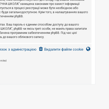
ЛОГІЧНА ШКОЛА” захищена законами про захист інформації
питується в процесі реєстрації може бути необхідною або
с буде загальнодоступною. Крім того, в налаштуваннях вашого
зпеченням phpBB.
йтах. Ваш пароль є єдиним способом доступу до вашого
 ШКОЛА”, phpBB чи якісь треті особи, не мають права запитати
дбачена програмним забезпеченням phpBB. Під час цієї
ь до вашого облікового запису.
язок з адміністрацією
Видалити файли cookie
imited