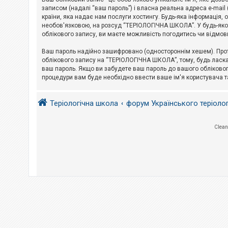
е
з
записом (надалі “ваш пароль”) і власна реальна адреса e-mai
в
країни, яка надає нам послуги хостингу. Будь-яка інформація, 
і
необов'язковою, на розсуд “ТЕРІОЛОГІЧНА ШКОЛА”. У будь-яком
д
облікового запису, ви маєте можливість погодитись чи відмов
п
о
в
Ваш пароль надійно зашифровано (одностороннім хешем). Прот
і
облікового запису на “ТЕРІОЛОГІЧНА ШКОЛА”, тому, будь ласка,
д
ваш пароль. Якщо ви забудете ваш пароль до вашого обліковог
е
процедури вам буде необхідно ввести ваше ім'я користувача т
й
Теріологічна школа
форум Українського теріоло
А
к
т
и
Clean
в
н
і
т
е
м
и
П
о
ш
у