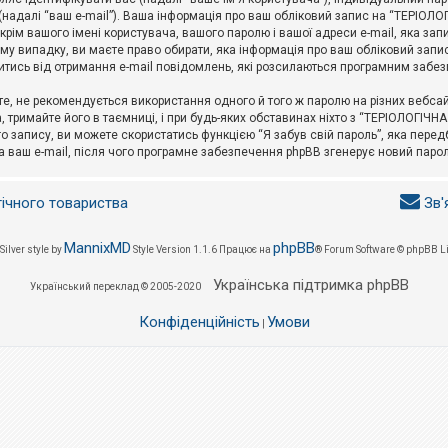
l (надалі “ваш e-mail”). Ваша інформація про ваш обліковий запис на “ТЕРІО
окрім вашого імені користувача, вашого паролю і вашої адреси e-mail, яка за
у випадку, ви маєте право обирати, яка інформація про ваш обліковий запи
итись від отримання e-mail повідомлень, які розсилаються програмним забе
е, не рекомендується використання одного й того ж паролю на різних вебса
 тримайте його в таємниці, і при будь-яких обставинах ніхто з “ТЕРІОЛОГІЧНА
о запису, ви можете скористатись функцією “Я забув свій пароль”, яка пере
а ваш e-mail, після чого програмне забезпечення phpBB згенерує новий парол
гічного товариства
Зв'
MannixMD
phpBB
Silver style by
Style Version 1.1.6
Працює на
® Forum Software © phpBB L
Українська підтримка phpBB
Український переклад © 2005-2020
Конфіденційність
Умови
|