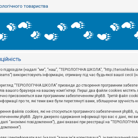
ологічного товариства
ційність
дрозділи (надалі “ми”, “наш”, “ТЕРІОЛОГІЧНА ШКОЛА”, “http://terioshkola.org.u
eams”) використовують інформацію, отриману під час будь-якої вашої сесії (н
ерегляд “ТЕРІОЛОГІЧНА ШКОЛА” призведе до створення програмним забезпече
ів вашого браузера на вашому комп'ютері. Перші два файли cookies містять ли
оматично присвоюються вам програмним забезпеченням phpBB. Третій файл cook
формації про те, які теми вже були переглянуті вами, збільшуючи зручність
ння файлів cookies, які не стосуються програмного забезпечення phpBB, одн
печенням phpBB. Друге джерело одержання інформації про вас є дані, які ви 
далі “анонімні повідомлення”), дані вказані при реєстрації на “ТЕРІОЛОГІЧН
відомлення”).
воляє ідентифікувати вас (надалі “ваше ім'я користувача”), індивідуальний п