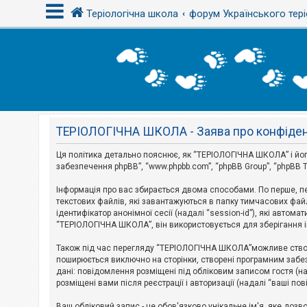
Теріологічна школа
форум Українського тері
В
х
і
д
ТЕРІОЛОГІЧНА ШКОЛА - Заява про конфіден
Р
е
є
Ця політика детально пояснює, як “ТЕРІОЛОГІЧНА ШКОЛА” і його пі
с
забезпечення phpBB”, “www.phpbb.com”, “phpBB Group”, “phpBB T
т
р
Інформація про вас збирається двома способами. По перше, п
а
текстових файлів, які завантажуються в папку тимчасових файл
ц
і
ідентифікатор анонімної сесії (надалі “session-id”), які авт
я
“ТЕРІОЛОГІЧНА ШКОЛА”, він використовується для зберігання ін
Також під час перегляду “ТЕРІОЛОГІЧНА ШКОЛА”можливе створе
Т
поширюється виключно на сторінки, створені програмним забез
е
дані: повідомлення розміщені під обліковим записом гостя (на
м
розміщені вами після реєстрації і авторизації (надалі “ваші по
и
б
Ваш обліковий запис - це обов'язково унікальне ім'я, яке доз