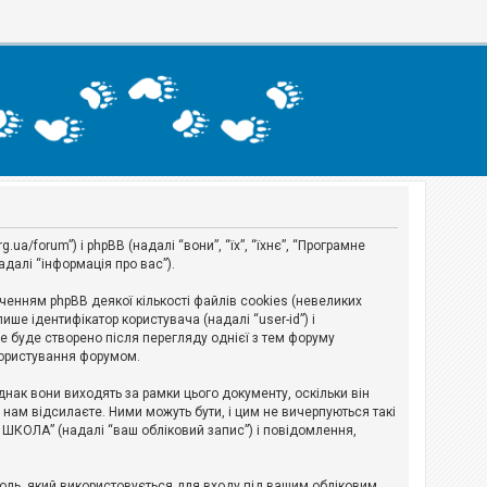
a/forum”) і phpBB (надалі “вони”, “їх”, “їхнє”, “Програмне
адалі “інформація про вас”).
нням phpBB деякої кількості файлів cookies (невеликих
ше ідентифікатор користувача (надалі “user-id”) і
ie буде створено після перегляду однієї з тем форуму
 користування форумом.
ак вони виходять за рамки цього документу, оскільки він
нам відсилаєте. Ними можуть бути, і цим не вичерпуються такі
А ШКОЛА” (надалі “ваш обліковий запис”) і повідомлення,
ароль, який використовується для входу під вашим обліковим