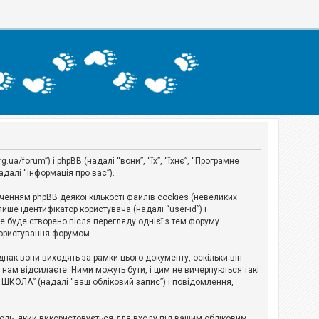
a/forum”) і phpBB (надалі “вони”, “їх”, “їхнє”, “Програмне
адалі “інформація про вас”).
нням phpBB деякої кількості файлів cookies (невеликих
ше ідентифікатор користувача (надалі “user-id”) і
ie буде створено після перегляду однієї з тем форуму
 користування форумом.
ак вони виходять за рамки цього документу, оскільки він
нам відсилаєте. Ними можуть бути, і цим не вичерпуються такі
А ШКОЛА” (надалі “ваш обліковий запис”) і повідомлення,
ароль, який використовується для входу під вашим обліковим