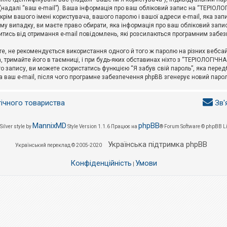
l (надалі “ваш e-mail”). Ваша інформація про ваш обліковий запис на “ТЕРІО
окрім вашого імені користувача, вашого паролю і вашої адреси e-mail, яка за
у випадку, ви маєте право обирати, яка інформація про ваш обліковий запи
итись від отримання e-mail повідомлень, які розсилаються програмним забе
е, не рекомендується використання одного й того ж паролю на різних вебса
 тримайте його в таємниці, і при будь-яких обставинах ніхто з “ТЕРІОЛОГІЧНА
о запису, ви можете скористатись функцією “Я забув свій пароль”, яка пере
а ваш e-mail, після чого програмне забезпечення phpBB згенерує новий парол
гічного товариства
Зв'
MannixMD
phpBB
Silver style by
Style Version 1.1.6
Працює на
® Forum Software © phpBB L
Українська підтримка phpBB
Український переклад © 2005-2020
Конфіденційність
Умови
|