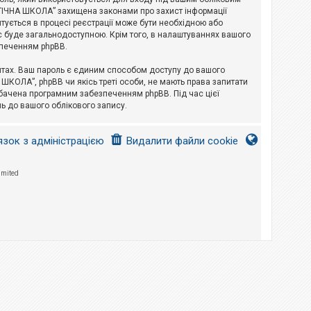
ЛОГІЧНА ШКОЛА” захищена законами про захист інформації
питується в процесі реєстрації може бути необхідною або
с буде загальнодоступною. Крім того, в налаштуваннях вашого
зпеченням phpBB.
йтах. Ваш пароль є єдиним способом доступу до вашого
 ШКОЛА”, phpBB чи якісь треті особи, не мають права запитати
дбачена програмним забезпеченням phpBB. Під час цієї
ь до вашого облікового запису.
язок з адміністрацією
Видалити файли cookie
imited