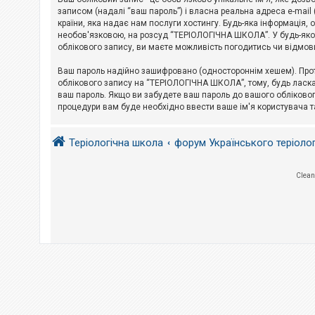
е
з
записом (надалі “ваш пароль”) і власна реальна адреса e-mai
в
країни, яка надає нам послуги хостингу. Будь-яка інформація, 
і
необов'язковою, на розсуд “ТЕРІОЛОГІЧНА ШКОЛА”. У будь-яком
д
облікового запису, ви маєте можливість погодитись чи відмов
п
о
в
Ваш пароль надійно зашифровано (одностороннім хешем). Прот
і
облікового запису на “ТЕРІОЛОГІЧНА ШКОЛА”, тому, будь ласка,
д
ваш пароль. Якщо ви забудете ваш пароль до вашого обліковог
е
процедури вам буде необхідно ввести ваше ім'я користувача т
й
Теріологічна школа
форум Українського теріоло
А
к
т
и
Clean
в
н
і
т
е
м
и
П
о
ш
у