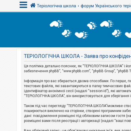
Теріологічна школа
форум Українського тері
В
х
і
д
ТЕРІОЛОГІЧНА ШКОЛА - Заява про конфіден
Р
е
є
Ця політика детально пояснює, як “ТЕРІОЛОГІЧНА ШКОЛА” і його пі
с
забезпечення phpBB”, “www.phpbb.com”, “phpBB Group”, “phpBB T
т
р
Інформація про вас збирається двома способами. По перше, п
а
текстових файлів, які завантажуються в папку тимчасових файл
ц
і
ідентифікатор анонімної сесії (надалі “session-id”), які авт
я
“ТЕРІОЛОГІЧНА ШКОЛА”, він використовується для зберігання ін
Також під час перегляду “ТЕРІОЛОГІЧНА ШКОЛА”можливе створе
Т
поширюється виключно на сторінки, створені програмним забез
е
дані: повідомлення розміщені під обліковим записом гостя (на
м
розміщені вами після реєстрації і авторизації (надалі “ваші по
и
б
Ваш обліковий запис - це обов'язково унікальне ім'я, яке доз