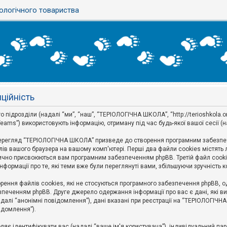
ологічного товариства
ційність
дрозділи (надалі “ми”, “наш”, “ТЕРІОЛОГІЧНА ШКОЛА”, “http://terioshkola.org.u
eams”) використовують інформацію, отриману під час будь-якої вашої сесії (н
ерегляд “ТЕРІОЛОГІЧНА ШКОЛА” призведе до створення програмним забезпече
ів вашого браузера на вашому комп'ютері. Перші два файли cookies містять ли
оматично присвоюються вам програмним забезпеченням phpBB. Третій файл cook
формації про те, які теми вже були переглянуті вами, збільшуючи зручність
ння файлів cookies, які не стосуються програмного забезпечення phpBB, одн
печенням phpBB. Друге джерело одержання інформації про вас є дані, які ви 
далі “анонімні повідомлення”), дані вказані при реєстрації на “ТЕРІОЛОГІЧН
відомлення”).
воляє ідентифікувати вас (надалі “ваше ім'я користувача”), індивідуальний п