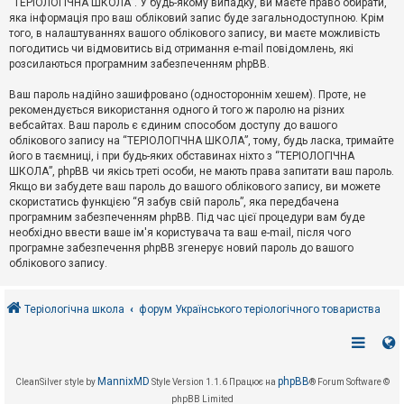
“ТЕРІОЛОГІЧНА ШКОЛА”. У будь-якому випадку, ви маєте право обирати,
к
яка інформація про ваш обліковий запис буде загальнодоступною. Крім
того, в налаштуваннях вашого облікового запису, ви маєте можливість
погодитись чи відмовитись від отримання e-mail повідомлень, які
Д
розсилаються програмним забезпеченням phpBB.
о
п
Ваш пароль надійно зашифровано (одностороннім хешем). Проте, не
о
рекомендується використання одного й того ж паролю на різних
м
о
вебсайтах. Ваш пароль є єдиним способом доступу до вашого
г
облікового запису на “ТЕРІОЛОГІЧНА ШКОЛА”, тому, будь ласка, тримайте
а
його в таємниці, і при будь-яких обставинах ніхто з “ТЕРІОЛОГІЧНА
ШКОЛА”, phpBB чи якісь треті особи, не мають права запитати ваш пароль.
Якщо ви забудете ваш пароль до вашого облікового запису, ви можете
скористатись функцією “Я забув свій пароль”, яка передбачена
програмним забезпеченням phpBB. Під час цієї процедури вам буде
необхідно ввести ваше ім'я користувача та ваш e-mail, після чого
програмне забезпечення phpBB згенерує новий пароль до вашого
облікового запису.
Теріологічна школа
форум Українського теріологічного товариства
MannixMD
phpBB
CleanSilver style by
Style Version 1.1.6
Працює на
® Forum Software ©
phpBB Limited