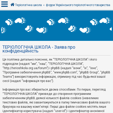
Теріологічна школа
форум Українського теріологічного товариства
В
х
і
д
ТЕРІОЛОГІЧНА ШКОЛА - Заява про
Р
конфіденційність
е
є
Ця політика детально пояснює, як “ТЕРІОЛОГІЧНА ШКОЛА” і його
с
т
підрозділи (надалі “ми”, “наш”, “ТЕРІОЛОГІЧНА ШКОЛА”,
р
“http://terioshkola.org.ua/forum”) і phpBB (надалі “вони”, “їх”, “їхнє”,
а
“Програмне забезпечення phpBB”, “www.phpbb.com”, “phpBB Group”, “phpBB
ц
Teams”) використовують інформацію, отриману під час будь-якої вашої
і
сесії (надалі “інформація про вас”).
я
Інформація про вас збирається двома способами. По перше, перегляд
“ТЕРІОЛОГІЧНА ШКОЛА” призведе до створення програмним
Т
забезпеченням phpBB деякої кількості файлів cookies (невеликих
е
м
текстових файлів, які завантажуються в папку тимчасових файлів вашого
и
браузера на вашому комп'ютері. Перші два файли cookies містять лише
б
ідентифікатор користувача (надалі “user-id”) і ідентифікатор анонімної