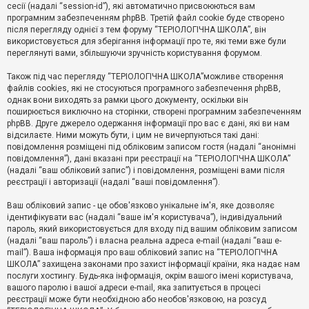
е
сесії (надалі “session-id”), які автоматично присвоюються вам
з
програмним забезпеченням phpBB. Третій файл cookie буде створено
в
і
після перегляду однієї з тем форуму “ТЕРІОЛОГІЧНА ШКОЛА”, він
д
використовується для зберігання інформації про те, які теми вже були
п
переглянуті вами, збільшуючи зручність користування форумом.
о
в
Також під час перегляду “ТЕРІОЛОГІЧНА ШКОЛА”можливе створення
і
д
файлів cookies, які не стосуються програмного забезпечення phpBB,
е
однак вони виходять за рамки цього документу, оскільки він
й
поширюється виключно на сторінки, створені програмним забезпеченням
phpBB. Друге джерело одержання інформації про вас є дані, які ви нам
відсилаєте. Ними можуть бути, і цим не вичерпуються такі дані:
А
повідомлення розміщені під обліковим записом гостя (надалі “анонімні
к
повідомлення”), дані вказані при реєстрації на “ТЕРІОЛОГІЧНА ШКОЛА”
т
(надалі “ваш обліковий запис”) і повідомлення, розміщені вами після
и
реєстрації і авторизації (надалі “ваші повідомлення”).
в
н
і
Ваш обліковий запис - це обов'язково унікальне ім'я, яке дозволяє
т
ідентифікувати вас (надалі “ваше ім'я користувача”), індивідуальний
е
пароль, який використовується для входу під вашим обліковим записом
м
и
(надалі “ваш пароль”) і власна реальна адреса e-mail (надалі “ваш e-
mail”). Ваша інформація про ваш обліковий запис на “ТЕРІОЛОГІЧНА
ШКОЛА” захищена законами про захист інформації країни, яка надає нам
послуги хостингу. Будь-яка інформація, окрім вашого імені користувача,
П
вашого паролю і вашої адреси e-mail, яка запитується в процесі
о
ш
реєстрації може бути необхідною або необов'язковою, на розсуд
у