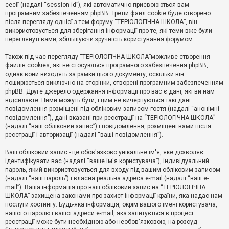
е
сесії (надалі “session-id”), які автоматично присвоюються вам
з
програмним забезпеченням phpBB. Третій файл cookie буде створено
в
і
після перегляду однієї з тем форуму “ТЕРІОЛОГІЧНА ШКОЛА”, він
д
використовується для зберігання інформації про те, які теми вже були
п
переглянуті вами, збільшуючи зручність користування форумом.
о
в
Також під час перегляду “ТЕРІОЛОГІЧНА ШКОЛА”можливе створення
і
д
файлів cookies, які не стосуються програмного забезпечення phpBB,
е
однак вони виходять за рамки цього документу, оскільки він
й
поширюється виключно на сторінки, створені програмним забезпеченням
phpBB. Друге джерело одержання інформації про вас є дані, які ви нам
відсилаєте. Ними можуть бути, і цим не вичерпуються такі дані:
А
повідомлення розміщені під обліковим записом гостя (надалі “анонімні
к
повідомлення”), дані вказані при реєстрації на “ТЕРІОЛОГІЧНА ШКОЛА”
т
(надалі “ваш обліковий запис”) і повідомлення, розміщені вами після
и
реєстрації і авторизації (надалі “ваші повідомлення”).
в
н
і
Ваш обліковий запис - це обов'язково унікальне ім'я, яке дозволяє
т
ідентифікувати вас (надалі “ваше ім'я користувача”), індивідуальний
е
пароль, який використовується для входу під вашим обліковим записом
м
и
(надалі “ваш пароль”) і власна реальна адреса e-mail (надалі “ваш e-
mail”). Ваша інформація про ваш обліковий запис на “ТЕРІОЛОГІЧНА
ШКОЛА” захищена законами про захист інформації країни, яка надає нам
послуги хостингу. Будь-яка інформація, окрім вашого імені користувача,
П
вашого паролю і вашої адреси e-mail, яка запитується в процесі
о
ш
реєстрації може бути необхідною або необов'язковою, на розсуд
у