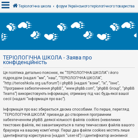
Теріологічна школа
форум Українського теріологічного товариства
В
х
і
д
ТЕРІОЛОГІЧНА ШКОЛА - Заява про
Р
конфіденційність
е
є
Ця політика детально пояснює, як “ТЕРІОЛОГІЧНА ШКОЛА” і його
с
т
підрозділи (надалі “ми”, “наш”, “ТЕРІОЛОГІЧНА ШКОЛА”,
р
“http://terioshkola.org.ua/forum”) і phpBB (надалі “вони”, “їх”, “їхнє”,
а
“Програмне забезпечення phpBB”, “www.phpbb.com”, “phpBB Group”, “phpBB
ц
Teams”) використовують інформацію, отриману під час будь-якої вашої
і
сесії (надалі “інформація про вас”).
я
Інформація про вас збирається двома способами. По перше, перегляд
“ТЕРІОЛОГІЧНА ШКОЛА” призведе до створення програмним
Т
забезпеченням phpBB деякої кількості файлів cookies (невеликих
е
м
текстових файлів, які завантажуються в папку тимчасових файлів вашого
и
браузера на вашому комп'ютері. Перші два файли cookies містять лише
б
ідентифікатор користувача (надалі “user-id”) і ідентифікатор анонімної