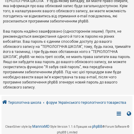
“ТЕРІОЛОГІЧНА ШКОЛА”. У будь-якому випадку, ви маєте право обирати,
к
яка інформація про ваш обліковий запис буде загальнодоступною. Крім
того, в налаштуваннях вашого облікового запису, ви маєте можливість
погодитись чи відмовитись від отримання e-mail повідомлень, які
Д
розсилаються програмним забезпеченням phpBB.
о
п
Ваш пароль надійно зашифровано (одностороннім хешем). Проте, не
о
рекомендується використання одного й того ж паролю на різних
м
о
вебсайтах. Ваш пароль є єдиним способом доступу до вашого
г
облікового запису на “ТЕРІОЛОГІЧНА ШКОЛА”, тому, будь ласка, тримайте
а
його в таємниці, і при будь-яких обставинах ніхто з “ТЕРІОЛОГІЧНА
ШКОЛА”, phpBB чи якісь треті особи, не мають права запитати ваш пароль.
Якщо ви забудете ваш пароль до вашого облікового запису, ви можете
скористатись функцією “Я забув свій пароль”, яка передбачена
програмним забезпеченням phpBB. Під час цієї процедури вам буде
необхідно ввести ваше ім'я користувача та ваш e-mail, після чого
програмне забезпечення phpBB згенерує новий пароль до вашого
облікового запису.
Теріологічна школа
форум Українського теріологічного товариства
MannixMD
phpBB
CleanSilver style by
Style Version 1.1.6
Працює на
® Forum Software ©
phpBB Limited