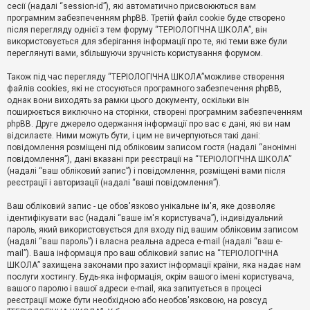
е
сесії (надалі “session-id”), які автоматично присвоюються вам
з
програмним забезпеченням phpBB. Третій файл cookie буде створено
в
і
після перегляду однієї з тем форуму “ТЕРІОЛОГІЧНА ШКОЛА”, він
д
використовується для зберігання інформації про те, які теми вже були
п
переглянуті вами, збільшуючи зручність користування форумом.
о
в
Також під час перегляду “ТЕРІОЛОГІЧНА ШКОЛА”можливе створення
і
д
файлів cookies, які не стосуються програмного забезпечення phpBB,
е
однак вони виходять за рамки цього документу, оскільки він
й
поширюється виключно на сторінки, створені програмним забезпеченням
phpBB. Друге джерело одержання інформації про вас є дані, які ви нам
відсилаєте. Ними можуть бути, і цим не вичерпуються такі дані:
А
повідомлення розміщені під обліковим записом гостя (надалі “анонімні
к
повідомлення”), дані вказані при реєстрації на “ТЕРІОЛОГІЧНА ШКОЛА”
т
(надалі “ваш обліковий запис”) і повідомлення, розміщені вами після
и
реєстрації і авторизації (надалі “ваші повідомлення”).
в
н
і
Ваш обліковий запис - це обов'язково унікальне ім'я, яке дозволяє
т
ідентифікувати вас (надалі “ваше ім'я користувача”), індивідуальний
е
пароль, який використовується для входу під вашим обліковим записом
м
и
(надалі “ваш пароль”) і власна реальна адреса e-mail (надалі “ваш e-
mail”). Ваша інформація про ваш обліковий запис на “ТЕРІОЛОГІЧНА
ШКОЛА” захищена законами про захист інформації країни, яка надає нам
послуги хостингу. Будь-яка інформація, окрім вашого імені користувача,
П
вашого паролю і вашої адреси e-mail, яка запитується в процесі
о
ш
реєстрації може бути необхідною або необов'язковою, на розсуд
у