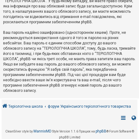
“ТЕРІОЛОГІЧНА ШКОЛА”. У будь-якому випадку, ви маєте право обирати,
к
яка інформація про ваш обліковий запис буде загальнодоступною. Крім
того, в налаштуваннях вашого облікового запису, ви маєте можливість
погодитись чи відмовитись від отримання e-mail повідомлень, які
Д
розсилаються програмним забезпеченням phpBB.
о
п
Ваш пароль надійно зашифровано (одностороннім хешем). Проте, не
о
рекомендується використання одного й того ж паролю на різних
м
о
вебсайтах. Ваш пароль є єдиним способом доступу до вашого
г
облікового запису на “ТЕРІОЛОГІЧНА ШКОЛА”, тому, будь ласка, тримайте
а
його в таємниці, і при будь-яких обставинах ніхто з “ТЕРІОЛОГІЧНА
ШКОЛА”, phpBB чи якісь треті особи, не мають права запитати ваш пароль.
Якщо ви забудете ваш пароль до вашого облікового запису, ви можете
скористатись функцією “Я забув свій пароль”, яка передбачена
програмним забезпеченням phpBB. Під час цієї процедури вам буде
необхідно ввести ваше ім'я користувача та ваш e-mail, після чого
програмне забезпечення phpBB згенерує новий пароль до вашого
облікового запису.
Теріологічна школа
форум Українського теріологічного товариства
MannixMD
phpBB
CleanSilver style by
Style Version 1.1.6
Працює на
® Forum Software ©
phpBB Limited