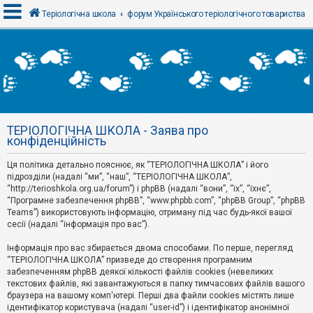
Теріологічна школа
форум Українського теріологічного товариства
В
х
і
д
ТЕРІОЛОГІЧНА ШКОЛА - Заява про
Р
конфіденційність
е
є
Ця політика детально пояснює, як “ТЕРІОЛОГІЧНА ШКОЛА” і його
с
т
підрозділи (надалі “ми”, “наш”, “ТЕРІОЛОГІЧНА ШКОЛА”,
р
“http://terioshkola.org.ua/forum”) і phpBB (надалі “вони”, “їх”, “їхнє”,
а
“Програмне забезпечення phpBB”, “www.phpbb.com”, “phpBB Group”, “phpBB
ц
Teams”) використовують інформацію, отриману під час будь-якої вашої
і
сесії (надалі “інформація про вас”).
я
Інформація про вас збирається двома способами. По перше, перегляд
“ТЕРІОЛОГІЧНА ШКОЛА” призведе до створення програмним
Т
забезпеченням phpBB деякої кількості файлів cookies (невеликих
е
м
текстових файлів, які завантажуються в папку тимчасових файлів вашого
и
браузера на вашому комп'ютері. Перші два файли cookies містять лише
б
ідентифікатор користувача (надалі “user-id”) і ідентифікатор анонімної