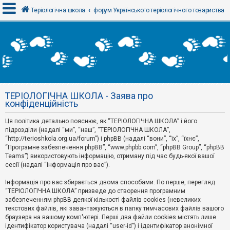
Теріологічна школа
форум Українського теріологічного товариства
В
х
і
д
ТЕРІОЛОГІЧНА ШКОЛА - Заява про
Р
конфіденційність
е
є
Ця політика детально пояснює, як “ТЕРІОЛОГІЧНА ШКОЛА” і його
с
т
підрозділи (надалі “ми”, “наш”, “ТЕРІОЛОГІЧНА ШКОЛА”,
р
“http://terioshkola.org.ua/forum”) і phpBB (надалі “вони”, “їх”, “їхнє”,
а
“Програмне забезпечення phpBB”, “www.phpbb.com”, “phpBB Group”, “phpBB
ц
Teams”) використовують інформацію, отриману під час будь-якої вашої
і
сесії (надалі “інформація про вас”).
я
Інформація про вас збирається двома способами. По перше, перегляд
“ТЕРІОЛОГІЧНА ШКОЛА” призведе до створення програмним
Т
забезпеченням phpBB деякої кількості файлів cookies (невеликих
е
м
текстових файлів, які завантажуються в папку тимчасових файлів вашого
и
браузера на вашому комп'ютері. Перші два файли cookies містять лише
б
ідентифікатор користувача (надалі “user-id”) і ідентифікатор анонімної