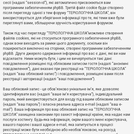
е
сесії (надалі “session-id”), які автоматично присвоюються вам
з
програмним забезпеченням phpBB. Третій файл cookie буде створено
в
і
після перегляду однієї з тем форуму “ТЕРІОЛОГІЧНА ШКОЛА”, він
д
використовується для зберігання інформації про те, які теми вже були
п
переглянуті вами, збільшуючи зручність користування форумом.
о
в
Також під час перегляду “ТЕРІОЛОГІЧНА ШКОЛА”можливе створення
і
д
файлів cookies, які не стосуються програмного забезпечення phpBB,
е
однак вони виходять за рамки цього документу, оскільки він
й
поширюється виключно на сторінки, створені програмним забезпеченням
phpBB. Друге джерело одержання інформації про вас є дані, які ви нам
відсилаєте. Ними можуть бути, і цим не вичерпуються такі дані:
А
повідомлення розміщені під обліковим записом гостя (надалі “анонімні
к
повідомлення”), дані вказані при реєстрації на “ТЕРІОЛОГІЧНА ШКОЛА”
т
(надалі “ваш обліковий запис”) і повідомлення, розміщені вами після
и
реєстрації і авторизації (надалі “ваші повідомлення”).
в
н
і
Ваш обліковий запис - це обов'язково унікальне ім'я, яке дозволяє
т
ідентифікувати вас (надалі “ваше ім'я користувача”), індивідуальний
е
пароль, який використовується для входу під вашим обліковим записом
м
и
(надалі “ваш пароль”) і власна реальна адреса e-mail (надалі “ваш e-
mail”). Ваша інформація про ваш обліковий запис на “ТЕРІОЛОГІЧНА
ШКОЛА” захищена законами про захист інформації країни, яка надає нам
послуги хостингу. Будь-яка інформація, окрім вашого імені користувача,
П
вашого паролю і вашої адреси e-mail, яка запитується в процесі
о
ш
реєстрації може бути необхідною або необов'язковою, на розсуд
у