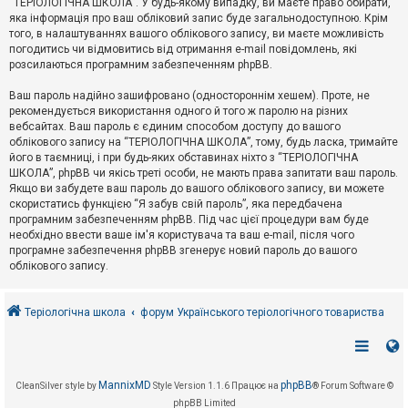
“ТЕРІОЛОГІЧНА ШКОЛА”. У будь-якому випадку, ви маєте право обирати,
к
яка інформація про ваш обліковий запис буде загальнодоступною. Крім
того, в налаштуваннях вашого облікового запису, ви маєте можливість
погодитись чи відмовитись від отримання e-mail повідомлень, які
Д
розсилаються програмним забезпеченням phpBB.
о
п
Ваш пароль надійно зашифровано (одностороннім хешем). Проте, не
о
рекомендується використання одного й того ж паролю на різних
м
о
вебсайтах. Ваш пароль є єдиним способом доступу до вашого
г
облікового запису на “ТЕРІОЛОГІЧНА ШКОЛА”, тому, будь ласка, тримайте
а
його в таємниці, і при будь-яких обставинах ніхто з “ТЕРІОЛОГІЧНА
ШКОЛА”, phpBB чи якісь треті особи, не мають права запитати ваш пароль.
Якщо ви забудете ваш пароль до вашого облікового запису, ви можете
скористатись функцією “Я забув свій пароль”, яка передбачена
програмним забезпеченням phpBB. Під час цієї процедури вам буде
необхідно ввести ваше ім'я користувача та ваш e-mail, після чого
програмне забезпечення phpBB згенерує новий пароль до вашого
облікового запису.
Теріологічна школа
форум Українського теріологічного товариства
MannixMD
phpBB
CleanSilver style by
Style Version 1.1.6
Працює на
® Forum Software ©
phpBB Limited