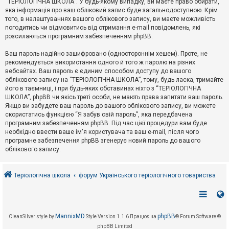
“ТЕРІОЛОГІЧНА ШКОЛА”. У будь-якому випадку, ви маєте право обирати,
к
яка інформація про ваш обліковий запис буде загальнодоступною. Крім
того, в налаштуваннях вашого облікового запису, ви маєте можливість
погодитись чи відмовитись від отримання e-mail повідомлень, які
Д
розсилаються програмним забезпеченням phpBB.
о
п
Ваш пароль надійно зашифровано (одностороннім хешем). Проте, не
о
рекомендується використання одного й того ж паролю на різних
м
о
вебсайтах. Ваш пароль є єдиним способом доступу до вашого
г
облікового запису на “ТЕРІОЛОГІЧНА ШКОЛА”, тому, будь ласка, тримайте
а
його в таємниці, і при будь-яких обставинах ніхто з “ТЕРІОЛОГІЧНА
ШКОЛА”, phpBB чи якісь треті особи, не мають права запитати ваш пароль.
Якщо ви забудете ваш пароль до вашого облікового запису, ви можете
скористатись функцією “Я забув свій пароль”, яка передбачена
програмним забезпеченням phpBB. Під час цієї процедури вам буде
необхідно ввести ваше ім'я користувача та ваш e-mail, після чого
програмне забезпечення phpBB згенерує новий пароль до вашого
облікового запису.
Теріологічна школа
форум Українського теріологічного товариства
MannixMD
phpBB
CleanSilver style by
Style Version 1.1.6
Працює на
® Forum Software ©
phpBB Limited