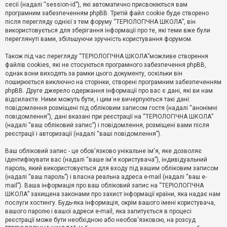
е
сесії (надалі “session-id”), які автоматично присвоюються вам
з
програмним забезпеченням phpBB. Третій файл cookie буде створено
в
і
після перегляду однієї з тем форуму “ТЕРІОЛОГІЧНА ШКОЛА”, він
д
використовується для зберігання інформації про те, які теми вже були
п
переглянуті вами, збільшуючи зручність користування форумом.
о
в
Також під час перегляду “ТЕРІОЛОГІЧНА ШКОЛА”можливе створення
і
д
файлів cookies, які не стосуються програмного забезпечення phpBB,
е
однак вони виходять за рамки цього документу, оскільки він
й
поширюється виключно на сторінки, створені програмним забезпеченням
phpBB. Друге джерело одержання інформації про вас є дані, які ви нам
відсилаєте. Ними можуть бути, і цим не вичерпуються такі дані:
А
повідомлення розміщені під обліковим записом гостя (надалі “анонімні
к
повідомлення”), дані вказані при реєстрації на “ТЕРІОЛОГІЧНА ШКОЛА”
т
(надалі “ваш обліковий запис”) і повідомлення, розміщені вами після
и
реєстрації і авторизації (надалі “ваші повідомлення”).
в
н
і
Ваш обліковий запис - це обов'язково унікальне ім'я, яке дозволяє
т
ідентифікувати вас (надалі “ваше ім'я користувача”), індивідуальний
е
пароль, який використовується для входу під вашим обліковим записом
м
и
(надалі “ваш пароль”) і власна реальна адреса e-mail (надалі “ваш e-
mail”). Ваша інформація про ваш обліковий запис на “ТЕРІОЛОГІЧНА
ШКОЛА” захищена законами про захист інформації країни, яка надає нам
послуги хостингу. Будь-яка інформація, окрім вашого імені користувача,
П
вашого паролю і вашої адреси e-mail, яка запитується в процесі
о
ш
реєстрації може бути необхідною або необов'язковою, на розсуд
у