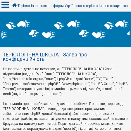
Теріологічна школа
форум Українського теріологічного товариства
В
х
і
д
ТЕРІОЛОГІЧНА ШКОЛА - Заява про
Р
конфіденційність
е
є
Ця політика детально пояснює, як “ТЕРІОЛОГІЧНА ШКОЛА” і його
с
т
підрозділи (надалі “ми”, “наш”, “ТЕРІОЛОГІЧНА ШКОЛА”,
р
“http://terioshkola.org.ua/forum”) і phpBB (надалі “вони”, “їх”, “їхнє”,
а
“Програмне забезпечення phpBB”, “www.phpbb.com”, “phpBB Group”, “phpBB
ц
Teams”) використовують інформацію, отриману під час будь-якої вашої
і
сесії (надалі “інформація про вас”).
я
Інформація про вас збирається двома способами. По перше, перегляд
“ТЕРІОЛОГІЧНА ШКОЛА” призведе до створення програмним
Т
забезпеченням phpBB деякої кількості файлів cookies (невеликих
е
м
текстових файлів, які завантажуються в папку тимчасових файлів вашого
и
браузера на вашому комп'ютері. Перші два файли cookies містять лише
б
ідентифікатор користувача (надалі “user-id”) і ідентифікатор анонімної