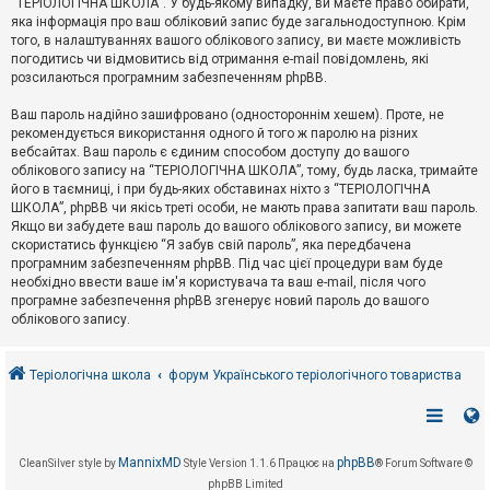
“ТЕРІОЛОГІЧНА ШКОЛА”. У будь-якому випадку, ви маєте право обирати,
к
яка інформація про ваш обліковий запис буде загальнодоступною. Крім
того, в налаштуваннях вашого облікового запису, ви маєте можливість
погодитись чи відмовитись від отримання e-mail повідомлень, які
Д
розсилаються програмним забезпеченням phpBB.
о
п
Ваш пароль надійно зашифровано (одностороннім хешем). Проте, не
о
рекомендується використання одного й того ж паролю на різних
м
о
вебсайтах. Ваш пароль є єдиним способом доступу до вашого
г
облікового запису на “ТЕРІОЛОГІЧНА ШКОЛА”, тому, будь ласка, тримайте
а
його в таємниці, і при будь-яких обставинах ніхто з “ТЕРІОЛОГІЧНА
ШКОЛА”, phpBB чи якісь треті особи, не мають права запитати ваш пароль.
Якщо ви забудете ваш пароль до вашого облікового запису, ви можете
скористатись функцією “Я забув свій пароль”, яка передбачена
програмним забезпеченням phpBB. Під час цієї процедури вам буде
необхідно ввести ваше ім'я користувача та ваш e-mail, після чого
програмне забезпечення phpBB згенерує новий пароль до вашого
облікового запису.
Теріологічна школа
форум Українського теріологічного товариства
MannixMD
phpBB
CleanSilver style by
Style Version 1.1.6
Працює на
® Forum Software ©
phpBB Limited