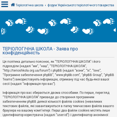
Теріологічна школа
форум Українського теріологічного товариства
В
х
і
д
ТЕРІОЛОГІЧНА ШКОЛА - Заява про
Р
конфіденційність
е
є
Ця політика детально пояснює, як “ТЕРІОЛОГІЧНА ШКОЛА” і його
с
т
підрозділи (надалі “ми”, “наш”, “ТЕРІОЛОГІЧНА ШКОЛА”,
р
“http://terioshkola.org.ua/forum”) і phpBB (надалі “вони”, “їх”, “їхнє”,
а
“Програмне забезпечення phpBB”, “www.phpbb.com”, “phpBB Group”, “phpBB
ц
Teams”) використовують інформацію, отриману під час будь-якої вашої
і
сесії (надалі “інформація про вас”).
я
Інформація про вас збирається двома способами. По перше, перегляд
“ТЕРІОЛОГІЧНА ШКОЛА” призведе до створення програмним
Т
забезпеченням phpBB деякої кількості файлів cookies (невеликих
е
м
текстових файлів, які завантажуються в папку тимчасових файлів вашого
и
браузера на вашому комп'ютері. Перші два файли cookies містять лише
б
ідентифікатор користувача (надалі “user-id”) і ідентифікатор анонімної