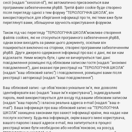
е
сесії (надалі “session-id”), які автоматично присвоюються вам
з
програмним забезпеченням phpBB. Третій файл cookie буде створено
в
і
після перегляду однієї з тем форуму “ТЕРІОЛОГІЧНА ШКОЛА”, він
д
використовується для зберігання інформації про те, які теми вже були
п
переглянуті вами, збільшуючи зручність користування форумом.
о
в
Також під час перегляду “ТЕРІОЛОГІЧНА ШКОЛА”можливе створення
і
д
файлів cookies, які не стосуються програмного забезпечення phpBB,
е
однак вони виходять за рамки цього документу, оскільки він
й
поширюється виключно на сторінки, створені програмним забезпеченням
phpBB. Друге джерело одержання інформації про вас є дані, які ви нам
відсилаєте. Ними можуть бути, і цим не вичерпуються такі дані:
А
повідомлення розміщені під обліковим записом гостя (надалі “анонімні
к
повідомлення”), дані вказані при реєстрації на “ТЕРІОЛОГІЧНА ШКОЛА”
т
(надалі “ваш обліковий запис”) і повідомлення, розміщені вами після
и
реєстрації і авторизації (надалі “ваші повідомлення”).
в
н
і
Ваш обліковий запис - це обов'язково унікальне ім'я, яке дозволяє
т
ідентифікувати вас (надалі “ваше ім'я користувача”), індивідуальний
е
пароль, який використовується для входу під вашим обліковим записом
м
и
(надалі “ваш пароль”) і власна реальна адреса e-mail (надалі “ваш e-
mail”). Ваша інформація про ваш обліковий запис на “ТЕРІОЛОГІЧНА
ШКОЛА” захищена законами про захист інформації країни, яка надає нам
послуги хостингу. Будь-яка інформація, окрім вашого імені користувача,
П
вашого паролю і вашої адреси e-mail, яка запитується в процесі
о
ш
реєстрації може бути необхідною або необов'язковою, на розсуд
у