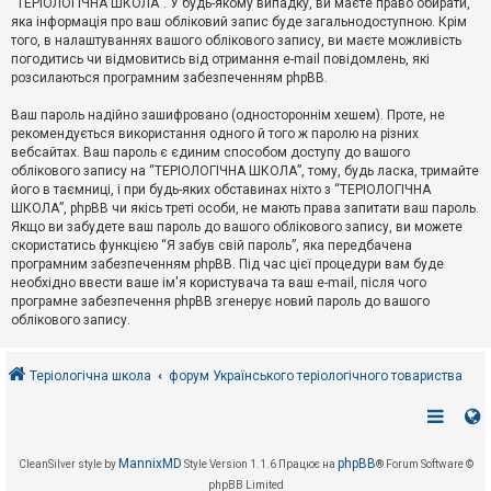
“ТЕРІОЛОГІЧНА ШКОЛА”. У будь-якому випадку, ви маєте право обирати,
к
яка інформація про ваш обліковий запис буде загальнодоступною. Крім
того, в налаштуваннях вашого облікового запису, ви маєте можливість
погодитись чи відмовитись від отримання e-mail повідомлень, які
Д
розсилаються програмним забезпеченням phpBB.
о
п
Ваш пароль надійно зашифровано (одностороннім хешем). Проте, не
о
рекомендується використання одного й того ж паролю на різних
м
о
вебсайтах. Ваш пароль є єдиним способом доступу до вашого
г
облікового запису на “ТЕРІОЛОГІЧНА ШКОЛА”, тому, будь ласка, тримайте
а
його в таємниці, і при будь-яких обставинах ніхто з “ТЕРІОЛОГІЧНА
ШКОЛА”, phpBB чи якісь треті особи, не мають права запитати ваш пароль.
Якщо ви забудете ваш пароль до вашого облікового запису, ви можете
скористатись функцією “Я забув свій пароль”, яка передбачена
програмним забезпеченням phpBB. Під час цієї процедури вам буде
необхідно ввести ваше ім'я користувача та ваш e-mail, після чого
програмне забезпечення phpBB згенерує новий пароль до вашого
облікового запису.
Теріологічна школа
форум Українського теріологічного товариства
MannixMD
phpBB
CleanSilver style by
Style Version 1.1.6
Працює на
® Forum Software ©
phpBB Limited