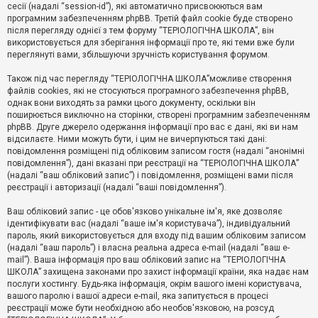
е
сесії (надалі “session-id”), які автоматично присвоюються вам
з
програмним забезпеченням phpBB. Третій файл cookie буде створено
в
і
після перегляду однієї з тем форуму “ТЕРІОЛОГІЧНА ШКОЛА”, він
д
використовується для зберігання інформації про те, які теми вже були
п
переглянуті вами, збільшуючи зручність користування форумом.
о
в
Також під час перегляду “ТЕРІОЛОГІЧНА ШКОЛА”можливе створення
і
д
файлів cookies, які не стосуються програмного забезпечення phpBB,
е
однак вони виходять за рамки цього документу, оскільки він
й
поширюється виключно на сторінки, створені програмним забезпеченням
phpBB. Друге джерело одержання інформації про вас є дані, які ви нам
відсилаєте. Ними можуть бути, і цим не вичерпуються такі дані:
А
повідомлення розміщені під обліковим записом гостя (надалі “анонімні
к
повідомлення”), дані вказані при реєстрації на “ТЕРІОЛОГІЧНА ШКОЛА”
т
(надалі “ваш обліковий запис”) і повідомлення, розміщені вами після
и
реєстрації і авторизації (надалі “ваші повідомлення”).
в
н
і
Ваш обліковий запис - це обов'язково унікальне ім'я, яке дозволяє
т
ідентифікувати вас (надалі “ваше ім'я користувача”), індивідуальний
е
пароль, який використовується для входу під вашим обліковим записом
м
и
(надалі “ваш пароль”) і власна реальна адреса e-mail (надалі “ваш e-
mail”). Ваша інформація про ваш обліковий запис на “ТЕРІОЛОГІЧНА
ШКОЛА” захищена законами про захист інформації країни, яка надає нам
послуги хостингу. Будь-яка інформація, окрім вашого імені користувача,
П
вашого паролю і вашої адреси e-mail, яка запитується в процесі
о
ш
реєстрації може бути необхідною або необов'язковою, на розсуд
у