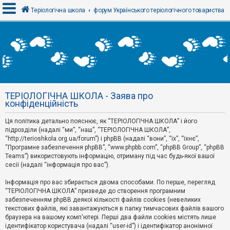
Теріологічна школа
форум Українського теріологічного товариства
В
х
і
д
ТЕРІОЛОГІЧНА ШКОЛА - Заява про
Р
конфіденційність
е
є
Ця політика детально пояснює, як “ТЕРІОЛОГІЧНА ШКОЛА” і його
с
т
підрозділи (надалі “ми”, “наш”, “ТЕРІОЛОГІЧНА ШКОЛА”,
р
“http://terioshkola.org.ua/forum”) і phpBB (надалі “вони”, “їх”, “їхнє”,
а
“Програмне забезпечення phpBB”, “www.phpbb.com”, “phpBB Group”, “phpBB
ц
Teams”) використовують інформацію, отриману під час будь-якої вашої
і
сесії (надалі “інформація про вас”).
я
Інформація про вас збирається двома способами. По перше, перегляд
“ТЕРІОЛОГІЧНА ШКОЛА” призведе до створення програмним
Т
забезпеченням phpBB деякої кількості файлів cookies (невеликих
е
м
текстових файлів, які завантажуються в папку тимчасових файлів вашого
и
браузера на вашому комп'ютері. Перші два файли cookies містять лише
б
ідентифікатор користувача (надалі “user-id”) і ідентифікатор анонімної