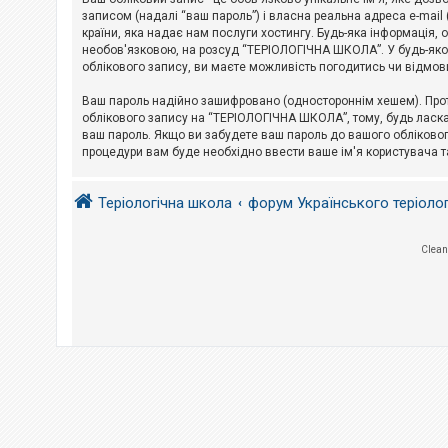
е
з
записом (надалі “ваш пароль”) і власна реальна адреса e-mai
в
країни, яка надає нам послуги хостингу. Будь-яка інформація, 
і
необов'язковою, на розсуд “ТЕРІОЛОГІЧНА ШКОЛА”. У будь-яком
д
облікового запису, ви маєте можливість погодитись чи відмов
п
о
в
Ваш пароль надійно зашифровано (одностороннім хешем). Прот
і
облікового запису на “ТЕРІОЛОГІЧНА ШКОЛА”, тому, будь ласка,
д
ваш пароль. Якщо ви забудете ваш пароль до вашого обліковог
е
процедури вам буде необхідно ввести ваше ім'я користувача т
й
Теріологічна школа
форум Українського теріоло
А
к
т
и
Clean
в
н
і
т
е
м
и
П
о
ш
у