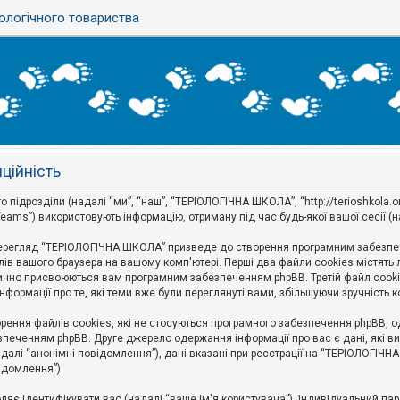
ологічного товариства
ційність
дрозділи (надалі “ми”, “наш”, “ТЕРІОЛОГІЧНА ШКОЛА”, “http://terioshkola.org.u
eams”) використовують інформацію, отриману під час будь-якої вашої сесії (н
ерегляд “ТЕРІОЛОГІЧНА ШКОЛА” призведе до створення програмним забезпече
ів вашого браузера на вашому комп'ютері. Перші два файли cookies містять ли
оматично присвоюються вам програмним забезпеченням phpBB. Третій файл cook
формації про те, які теми вже були переглянуті вами, збільшуючи зручність
ння файлів cookies, які не стосуються програмного забезпечення phpBB, одн
печенням phpBB. Друге джерело одержання інформації про вас є дані, які ви 
далі “анонімні повідомлення”), дані вказані при реєстрації на “ТЕРІОЛОГІЧН
відомлення”).
воляє ідентифікувати вас (надалі “ваше ім'я користувача”), індивідуальний п