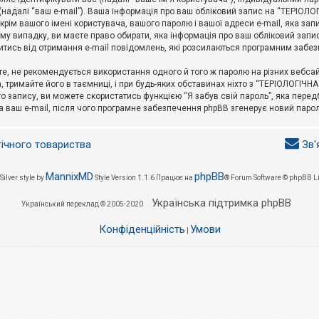
l (надалі “ваш e-mail”). Ваша інформація про ваш обліковий запис на “ТЕРІО
окрім вашого імені користувача, вашого паролю і вашої адреси e-mail, яка за
у випадку, ви маєте право обирати, яка інформація про ваш обліковий запи
итись від отримання e-mail повідомлень, які розсилаються програмним забе
е, не рекомендується використання одного й того ж паролю на різних вебса
 тримайте його в таємниці, і при будь-яких обставинах ніхто з “ТЕРІОЛОГІЧНА
о запису, ви можете скористатись функцією “Я забув свій пароль”, яка пере
а ваш e-mail, після чого програмне забезпечення phpBB згенерує новий парол
гічного товариства
Зв'
MannixMD
phpBB
Silver style by
Style Version 1.1.6
Працює на
® Forum Software © phpBB L
Українська підтримка phpBB
Український переклад © 2005-2020
Конфіденційність
Умови
|