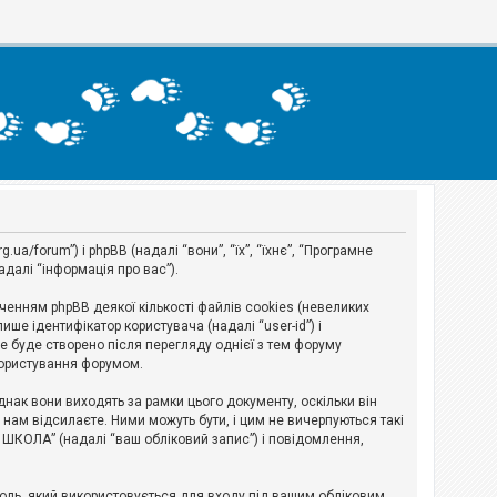
a/forum”) і phpBB (надалі “вони”, “їх”, “їхнє”, “Програмне
адалі “інформація про вас”).
нням phpBB деякої кількості файлів cookies (невеликих
ше ідентифікатор користувача (надалі “user-id”) і
ie буде створено після перегляду однієї з тем форуму
 користування форумом.
ак вони виходять за рамки цього документу, оскільки він
нам відсилаєте. Ними можуть бути, і цим не вичерпуються такі
А ШКОЛА” (надалі “ваш обліковий запис”) і повідомлення,
ароль, який використовується для входу під вашим обліковим