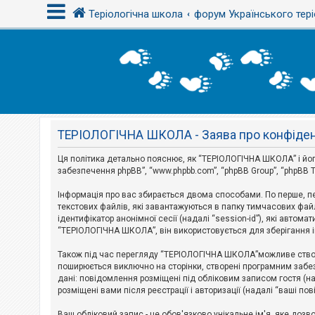
Теріологічна школа
форум Українського тері
В
х
і
д
ТЕРІОЛОГІЧНА ШКОЛА - Заява про конфіден
Р
е
є
Ця політика детально пояснює, як “ТЕРІОЛОГІЧНА ШКОЛА” і його пі
с
забезпечення phpBB”, “www.phpbb.com”, “phpBB Group”, “phpBB T
т
р
Інформація про вас збирається двома способами. По перше, п
а
текстових файлів, які завантажуються в папку тимчасових файл
ц
і
ідентифікатор анонімної сесії (надалі “session-id”), які авт
я
“ТЕРІОЛОГІЧНА ШКОЛА”, він використовується для зберігання ін
Також під час перегляду “ТЕРІОЛОГІЧНА ШКОЛА”можливе створе
Т
поширюється виключно на сторінки, створені програмним забез
е
дані: повідомлення розміщені під обліковим записом гостя (на
м
розміщені вами після реєстрації і авторизації (надалі “ваші по
и
б
Ваш обліковий запис - це обов'язково унікальне ім'я, яке доз