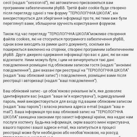
е
сесії (надалі “session-id”), які автоматично присвоюються вам
з
програмним забезпеченням phpBB. Третій файл cookie буде створено
в
і
після перегляду однієї з тем форуму “ТЕРІОЛОГІЧНА ШКОЛА”, він
д
використовується для зберігання інформації про те, які теми вже були
п
переглянуті вами, збільшуючи зручність користування форумом.
о
в
Також під час перегляду “ТЕРІОЛОГІЧНА ШКОЛА”можливе створення
і
д
файлів cookies, які не стосуються програмного забезпечення phpBB,
е
однак вони виходять за рамки цього документу, оскільки він
й
поширюється виключно на сторінки, створені програмним забезпеченням
phpBB. Друге джерело одержання інформації про вас є дані, які ви нам
відсилаєте. Ними можуть бути, і цим не вичерпуються такі дані:
А
повідомлення розміщені під обліковим записом гостя (надалі “анонімні
к
повідомлення”), дані вказані при реєстрації на “ТЕРІОЛОГІЧНА ШКОЛА”
т
(надалі “ваш обліковий запис”) і повідомлення, розміщені вами після
и
реєстрації і авторизації (надалі “ваші повідомлення”).
в
н
і
Ваш обліковий запис - це обов'язково унікальне ім'я, яке дозволяє
т
ідентифікувати вас (надалі “ваше ім'я користувача”), індивідуальний
е
пароль, який використовується для входу під вашим обліковим записом
м
и
(надалі “ваш пароль”) і власна реальна адреса e-mail (надалі “ваш e-
mail”). Ваша інформація про ваш обліковий запис на “ТЕРІОЛОГІЧНА
ШКОЛА” захищена законами про захист інформації країни, яка надає нам
послуги хостингу. Будь-яка інформація, окрім вашого імені користувача,
П
вашого паролю і вашої адреси e-mail, яка запитується в процесі
о
ш
реєстрації може бути необхідною або необов'язковою, на розсуд
у