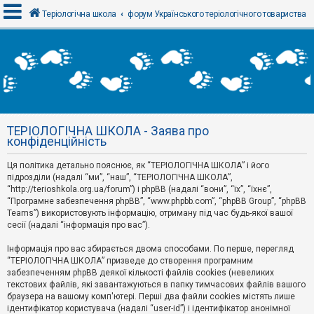
Теріологічна школа
форум Українського теріологічного товариства
В
х
і
д
ТЕРІОЛОГІЧНА ШКОЛА - Заява про
Р
конфіденційність
е
є
Ця політика детально пояснює, як “ТЕРІОЛОГІЧНА ШКОЛА” і його
с
т
підрозділи (надалі “ми”, “наш”, “ТЕРІОЛОГІЧНА ШКОЛА”,
р
“http://terioshkola.org.ua/forum”) і phpBB (надалі “вони”, “їх”, “їхнє”,
а
“Програмне забезпечення phpBB”, “www.phpbb.com”, “phpBB Group”, “phpBB
ц
Teams”) використовують інформацію, отриману під час будь-якої вашої
і
сесії (надалі “інформація про вас”).
я
Інформація про вас збирається двома способами. По перше, перегляд
“ТЕРІОЛОГІЧНА ШКОЛА” призведе до створення програмним
Т
забезпеченням phpBB деякої кількості файлів cookies (невеликих
е
м
текстових файлів, які завантажуються в папку тимчасових файлів вашого
и
браузера на вашому комп'ютері. Перші два файли cookies містять лише
б
ідентифікатор користувача (надалі “user-id”) і ідентифікатор анонімної