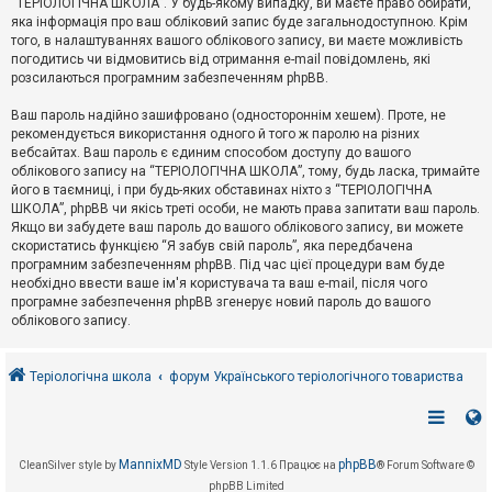
“ТЕРІОЛОГІЧНА ШКОЛА”. У будь-якому випадку, ви маєте право обирати,
к
яка інформація про ваш обліковий запис буде загальнодоступною. Крім
того, в налаштуваннях вашого облікового запису, ви маєте можливість
погодитись чи відмовитись від отримання e-mail повідомлень, які
Д
розсилаються програмним забезпеченням phpBB.
о
п
Ваш пароль надійно зашифровано (одностороннім хешем). Проте, не
о
рекомендується використання одного й того ж паролю на різних
м
о
вебсайтах. Ваш пароль є єдиним способом доступу до вашого
г
облікового запису на “ТЕРІОЛОГІЧНА ШКОЛА”, тому, будь ласка, тримайте
а
його в таємниці, і при будь-яких обставинах ніхто з “ТЕРІОЛОГІЧНА
ШКОЛА”, phpBB чи якісь треті особи, не мають права запитати ваш пароль.
Якщо ви забудете ваш пароль до вашого облікового запису, ви можете
скористатись функцією “Я забув свій пароль”, яка передбачена
програмним забезпеченням phpBB. Під час цієї процедури вам буде
необхідно ввести ваше ім'я користувача та ваш e-mail, після чого
програмне забезпечення phpBB згенерує новий пароль до вашого
облікового запису.
Теріологічна школа
форум Українського теріологічного товариства
MannixMD
phpBB
CleanSilver style by
Style Version 1.1.6
Працює на
® Forum Software ©
phpBB Limited