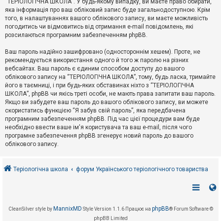
“ТЕРІОЛОГІЧНА ШКОЛА”. У будь-якому випадку, ви маєте право обирати,
к
яка інформація про ваш обліковий запис буде загальнодоступною. Крім
того, в налаштуваннях вашого облікового запису, ви маєте можливість
погодитись чи відмовитись від отримання e-mail повідомлень, які
Д
розсилаються програмним забезпеченням phpBB.
о
п
Ваш пароль надійно зашифровано (одностороннім хешем). Проте, не
о
рекомендується використання одного й того ж паролю на різних
м
о
вебсайтах. Ваш пароль є єдиним способом доступу до вашого
г
облікового запису на “ТЕРІОЛОГІЧНА ШКОЛА”, тому, будь ласка, тримайте
а
його в таємниці, і при будь-яких обставинах ніхто з “ТЕРІОЛОГІЧНА
ШКОЛА”, phpBB чи якісь треті особи, не мають права запитати ваш пароль.
Якщо ви забудете ваш пароль до вашого облікового запису, ви можете
скористатись функцією “Я забув свій пароль”, яка передбачена
програмним забезпеченням phpBB. Під час цієї процедури вам буде
необхідно ввести ваше ім'я користувача та ваш e-mail, після чого
програмне забезпечення phpBB згенерує новий пароль до вашого
облікового запису.
Теріологічна школа
форум Українського теріологічного товариства
MannixMD
phpBB
CleanSilver style by
Style Version 1.1.6
Працює на
® Forum Software ©
phpBB Limited