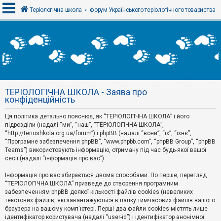
Теріологічна школа
форум Українського теріологічного товариства
В
х
і
д
ТЕРІОЛОГІЧНА ШКОЛА - Заява про
Р
конфіденційність
е
є
Ця політика детально пояснює, як “ТЕРІОЛОГІЧНА ШКОЛА” і його
с
т
підрозділи (надалі “ми”, “наш”, “ТЕРІОЛОГІЧНА ШКОЛА”,
р
“http://terioshkola.org.ua/forum”) і phpBB (надалі “вони”, “їх”, “їхнє”,
а
“Програмне забезпечення phpBB”, “www.phpbb.com”, “phpBB Group”, “phpBB
ц
Teams”) використовують інформацію, отриману під час будь-якої вашої
і
сесії (надалі “інформація про вас”).
я
Інформація про вас збирається двома способами. По перше, перегляд
“ТЕРІОЛОГІЧНА ШКОЛА” призведе до створення програмним
Т
забезпеченням phpBB деякої кількості файлів cookies (невеликих
е
м
текстових файлів, які завантажуються в папку тимчасових файлів вашого
и
браузера на вашому комп'ютері. Перші два файли cookies містять лише
б
ідентифікатор користувача (надалі “user-id”) і ідентифікатор анонімної