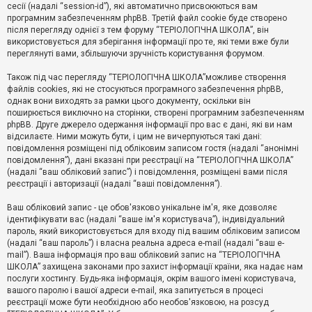
е
сесії (надалі “session-id”), які автоматично присвоюються вам
з
програмним забезпеченням phpBB. Третій файл cookie буде створено
в
і
після перегляду однієї з тем форуму “ТЕРІОЛОГІЧНА ШКОЛА”, він
д
використовується для зберігання інформації про те, які теми вже були
п
переглянуті вами, збільшуючи зручність користування форумом.
о
в
Також під час перегляду “ТЕРІОЛОГІЧНА ШКОЛА”можливе створення
і
д
файлів cookies, які не стосуються програмного забезпечення phpBB,
е
однак вони виходять за рамки цього документу, оскільки він
й
поширюється виключно на сторінки, створені програмним забезпеченням
phpBB. Друге джерело одержання інформації про вас є дані, які ви нам
відсилаєте. Ними можуть бути, і цим не вичерпуються такі дані:
А
повідомлення розміщені під обліковим записом гостя (надалі “анонімні
к
повідомлення”), дані вказані при реєстрації на “ТЕРІОЛОГІЧНА ШКОЛА”
т
(надалі “ваш обліковий запис”) і повідомлення, розміщені вами після
и
реєстрації і авторизації (надалі “ваші повідомлення”).
в
н
і
Ваш обліковий запис - це обов'язково унікальне ім'я, яке дозволяє
т
ідентифікувати вас (надалі “ваше ім'я користувача”), індивідуальний
е
пароль, який використовується для входу під вашим обліковим записом
м
и
(надалі “ваш пароль”) і власна реальна адреса e-mail (надалі “ваш e-
mail”). Ваша інформація про ваш обліковий запис на “ТЕРІОЛОГІЧНА
ШКОЛА” захищена законами про захист інформації країни, яка надає нам
послуги хостингу. Будь-яка інформація, окрім вашого імені користувача,
П
вашого паролю і вашої адреси e-mail, яка запитується в процесі
о
ш
реєстрації може бути необхідною або необов'язковою, на розсуд
у