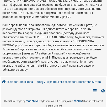
“ТЕРІОЛОГІЧНА ШКОЛА”. У будь-якому випадку, ви маєте право обирати,
к
яка інформація про ваш обліковий запис буде загальнодоступною. Крім
того, в налаштуваннях вашого облікового запису, ви маєте можливість
погодитись чи відмовитись від отримання e-mail повідомлень, які
Д
розсилаються програмним забезпеченням phpBB.
о
п
Ваш пароль надійно зашифровано (одностороннім хешем). Проте, не
о
рекомендується використання одного й того ж паролю на різних
м
о
вебсайтах. Ваш пароль є єдиним способом доступу до вашого
г
облікового запису на “ТЕРІОЛОГІЧНА ШКОЛА”, тому, будь ласка, тримайте
а
його в таємниці, і при будь-яких обставинах ніхто з “ТЕРІОЛОГІЧНА
ШКОЛА”, phpBB чи якісь треті особи, не мають права запитати ваш пароль.
Якщо ви забудете ваш пароль до вашого облікового запису, ви можете
скористатись функцією “Я забув свій пароль”, яка передбачена
програмним забезпеченням phpBB. Під час цієї процедури вам буде
необхідно ввести ваше ім'я користувача та ваш e-mail, після чого
програмне забезпечення phpBB згенерує новий пароль до вашого
облікового запису.
Теріологічна школа
форум Українського теріологічного товариства
MannixMD
phpBB
CleanSilver style by
Style Version 1.1.6
Працює на
® Forum Software ©
phpBB Limited