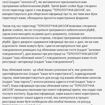
е
сесії (надалі “session-id”), які автоматично присвоюються вам
з
програмним забезпеченням phpBB. Третій файл cookie буде створено
в
і
після перегляду однієї з тем форуму “ТЕРІОЛОГІЧНА ШКОЛА”, він
д
використовується для зберігання інформації про те, які теми вже були
п
переглянуті вами, збільшуючи зручність користування форумом.
о
в
Також під час перегляду “ТЕРІОЛОГІЧНА ШКОЛА”можливе створення
і
д
файлів cookies, які не стосуються програмного забезпечення phpBB,
е
однак вони виходять за рамки цього документу, оскільки він
й
поширюється виключно на сторінки, створені програмним забезпеченням
phpBB. Друге джерело одержання інформації про вас є дані, які ви нам
відсилаєте. Ними можуть бути, і цим не вичерпуються такі дані:
А
повідомлення розміщені під обліковим записом гостя (надалі “анонімні
к
повідомлення”), дані вказані при реєстрації на “ТЕРІОЛОГІЧНА ШКОЛА”
т
(надалі “ваш обліковий запис”) і повідомлення, розміщені вами після
и
реєстрації і авторизації (надалі “ваші повідомлення”).
в
н
і
Ваш обліковий запис - це обов'язково унікальне ім'я, яке дозволяє
т
ідентифікувати вас (надалі “ваше ім'я користувача”), індивідуальний
е
пароль, який використовується для входу під вашим обліковим записом
м
и
(надалі “ваш пароль”) і власна реальна адреса e-mail (надалі “ваш e-
mail”). Ваша інформація про ваш обліковий запис на “ТЕРІОЛОГІЧНА
ШКОЛА” захищена законами про захист інформації країни, яка надає нам
послуги хостингу. Будь-яка інформація, окрім вашого імені користувача,
П
вашого паролю і вашої адреси e-mail, яка запитується в процесі
о
ш
реєстрації може бути необхідною або необов'язковою, на розсуд
у