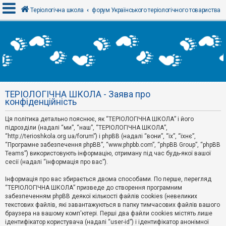
Теріологічна школа
форум Українського теріологічного товариства
В
х
і
д
ТЕРІОЛОГІЧНА ШКОЛА - Заява про
Р
конфіденційність
е
є
Ця політика детально пояснює, як “ТЕРІОЛОГІЧНА ШКОЛА” і його
с
т
підрозділи (надалі “ми”, “наш”, “ТЕРІОЛОГІЧНА ШКОЛА”,
р
“http://terioshkola.org.ua/forum”) і phpBB (надалі “вони”, “їх”, “їхнє”,
а
“Програмне забезпечення phpBB”, “www.phpbb.com”, “phpBB Group”, “phpBB
ц
Teams”) використовують інформацію, отриману під час будь-якої вашої
і
сесії (надалі “інформація про вас”).
я
Інформація про вас збирається двома способами. По перше, перегляд
“ТЕРІОЛОГІЧНА ШКОЛА” призведе до створення програмним
Т
забезпеченням phpBB деякої кількості файлів cookies (невеликих
е
м
текстових файлів, які завантажуються в папку тимчасових файлів вашого
и
браузера на вашому комп'ютері. Перші два файли cookies містять лише
б
ідентифікатор користувача (надалі “user-id”) і ідентифікатор анонімної