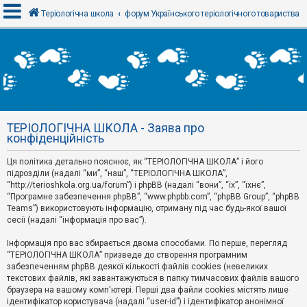
Теріологічна школа
форум Українського теріологічного товариства
В
х
і
д
ТЕРІОЛОГІЧНА ШКОЛА - Заява про
Р
конфіденційність
е
є
Ця політика детально пояснює, як “ТЕРІОЛОГІЧНА ШКОЛА” і його
с
т
підрозділи (надалі “ми”, “наш”, “ТЕРІОЛОГІЧНА ШКОЛА”,
р
“http://terioshkola.org.ua/forum”) і phpBB (надалі “вони”, “їх”, “їхнє”,
а
“Програмне забезпечення phpBB”, “www.phpbb.com”, “phpBB Group”, “phpBB
ц
Teams”) використовують інформацію, отриману під час будь-якої вашої
і
сесії (надалі “інформація про вас”).
я
Інформація про вас збирається двома способами. По перше, перегляд
“ТЕРІОЛОГІЧНА ШКОЛА” призведе до створення програмним
Т
забезпеченням phpBB деякої кількості файлів cookies (невеликих
е
м
текстових файлів, які завантажуються в папку тимчасових файлів вашого
и
браузера на вашому комп'ютері. Перші два файли cookies містять лише
б
ідентифікатор користувача (надалі “user-id”) і ідентифікатор анонімної