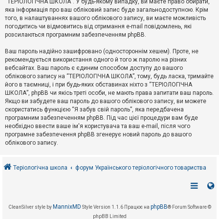
“ТЕРІОЛОГІЧНА ШКОЛА”. У будь-якому випадку, ви маєте право обирати,
к
яка інформація про ваш обліковий запис буде загальнодоступною. Крім
того, в налаштуваннях вашого облікового запису, ви маєте можливість
погодитись чи відмовитись від отримання e-mail повідомлень, які
Д
розсилаються програмним забезпеченням phpBB.
о
п
Ваш пароль надійно зашифровано (одностороннім хешем). Проте, не
о
рекомендується використання одного й того ж паролю на різних
м
о
вебсайтах. Ваш пароль є єдиним способом доступу до вашого
г
облікового запису на “ТЕРІОЛОГІЧНА ШКОЛА”, тому, будь ласка, тримайте
а
його в таємниці, і при будь-яких обставинах ніхто з “ТЕРІОЛОГІЧНА
ШКОЛА”, phpBB чи якісь треті особи, не мають права запитати ваш пароль.
Якщо ви забудете ваш пароль до вашого облікового запису, ви можете
скористатись функцією “Я забув свій пароль”, яка передбачена
програмним забезпеченням phpBB. Під час цієї процедури вам буде
необхідно ввести ваше ім'я користувача та ваш e-mail, після чого
програмне забезпечення phpBB згенерує новий пароль до вашого
облікового запису.
Теріологічна школа
форум Українського теріологічного товариства
MannixMD
phpBB
CleanSilver style by
Style Version 1.1.6
Працює на
® Forum Software ©
phpBB Limited