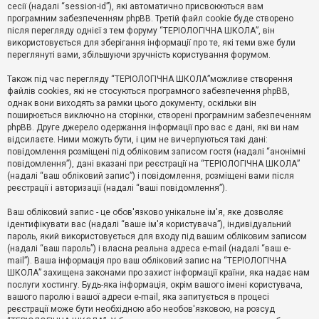
е
сесії (надалі “session-id”), які автоматично присвоюються вам
з
програмним забезпеченням phpBB. Третій файл cookie буде створено
в
і
після перегляду однієї з тем форуму “ТЕРІОЛОГІЧНА ШКОЛА”, він
д
використовується для зберігання інформації про те, які теми вже були
п
переглянуті вами, збільшуючи зручність користування форумом.
о
в
Також під час перегляду “ТЕРІОЛОГІЧНА ШКОЛА”можливе створення
і
д
файлів cookies, які не стосуються програмного забезпечення phpBB,
е
однак вони виходять за рамки цього документу, оскільки він
й
поширюється виключно на сторінки, створені програмним забезпеченням
phpBB. Друге джерело одержання інформації про вас є дані, які ви нам
відсилаєте. Ними можуть бути, і цим не вичерпуються такі дані:
А
повідомлення розміщені під обліковим записом гостя (надалі “анонімні
к
повідомлення”), дані вказані при реєстрації на “ТЕРІОЛОГІЧНА ШКОЛА”
т
(надалі “ваш обліковий запис”) і повідомлення, розміщені вами після
и
реєстрації і авторизації (надалі “ваші повідомлення”).
в
н
і
Ваш обліковий запис - це обов'язково унікальне ім'я, яке дозволяє
т
ідентифікувати вас (надалі “ваше ім'я користувача”), індивідуальний
е
пароль, який використовується для входу під вашим обліковим записом
м
и
(надалі “ваш пароль”) і власна реальна адреса e-mail (надалі “ваш e-
mail”). Ваша інформація про ваш обліковий запис на “ТЕРІОЛОГІЧНА
ШКОЛА” захищена законами про захист інформації країни, яка надає нам
послуги хостингу. Будь-яка інформація, окрім вашого імені користувача,
П
вашого паролю і вашої адреси e-mail, яка запитується в процесі
о
ш
реєстрації може бути необхідною або необов'язковою, на розсуд
у