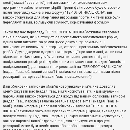
е
сесії (надалі “session-id”), які автоматично присвоюються вам
з
програмним забезпеченням phpBB. Третій файл cookie буде створено
в
і
після перегляду однієї з тем форуму “ТЕРІОЛОГІЧНА ШКОЛА”, він
д
використовується для зберігання інформації про те, які теми вже були
п
переглянуті вами, збільшуючи зручність користування форумом.
о
в
Також під час перегляду “ТЕРІОЛОГІЧНА ШКОЛА”можливе створення
і
д
файлів cookies, які не стосуються програмного забезпечення phpBB,
е
однак вони виходять за рамки цього документу, оскільки він
й
поширюється виключно на сторінки, створені програмним забезпеченням
phpBB. Друге джерело одержання інформації про вас є дані, які ви нам
відсилаєте. Ними можуть бути, і цим не вичерпуються такі дані:
А
повідомлення розміщені під обліковим записом гостя (надалі “анонімні
к
повідомлення”), дані вказані при реєстрації на “ТЕРІОЛОГІЧНА ШКОЛА”
т
(надалі “ваш обліковий запис”) і повідомлення, розміщені вами після
и
реєстрації і авторизації (надалі “ваші повідомлення”).
в
н
і
Ваш обліковий запис - це обов'язково унікальне ім'я, яке дозволяє
т
ідентифікувати вас (надалі “ваше ім'я користувача”), індивідуальний
е
пароль, який використовується для входу під вашим обліковим записом
м
и
(надалі “ваш пароль”) і власна реальна адреса e-mail (надалі “ваш e-
mail”). Ваша інформація про ваш обліковий запис на “ТЕРІОЛОГІЧНА
ШКОЛА” захищена законами про захист інформації країни, яка надає нам
послуги хостингу. Будь-яка інформація, окрім вашого імені користувача,
П
вашого паролю і вашої адреси e-mail, яка запитується в процесі
о
ш
реєстрації може бути необхідною або необов'язковою, на розсуд
у