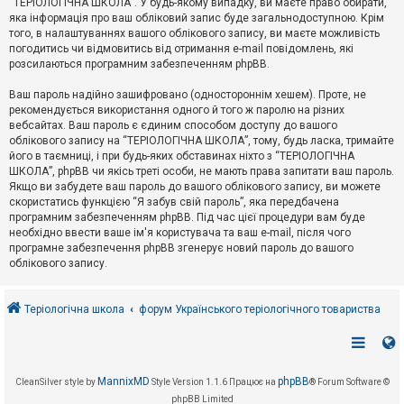
“ТЕРІОЛОГІЧНА ШКОЛА”. У будь-якому випадку, ви маєте право обирати,
к
яка інформація про ваш обліковий запис буде загальнодоступною. Крім
того, в налаштуваннях вашого облікового запису, ви маєте можливість
погодитись чи відмовитись від отримання e-mail повідомлень, які
Д
розсилаються програмним забезпеченням phpBB.
о
п
Ваш пароль надійно зашифровано (одностороннім хешем). Проте, не
о
рекомендується використання одного й того ж паролю на різних
м
о
вебсайтах. Ваш пароль є єдиним способом доступу до вашого
г
облікового запису на “ТЕРІОЛОГІЧНА ШКОЛА”, тому, будь ласка, тримайте
а
його в таємниці, і при будь-яких обставинах ніхто з “ТЕРІОЛОГІЧНА
ШКОЛА”, phpBB чи якісь треті особи, не мають права запитати ваш пароль.
Якщо ви забудете ваш пароль до вашого облікового запису, ви можете
скористатись функцією “Я забув свій пароль”, яка передбачена
програмним забезпеченням phpBB. Під час цієї процедури вам буде
необхідно ввести ваше ім'я користувача та ваш e-mail, після чого
програмне забезпечення phpBB згенерує новий пароль до вашого
облікового запису.
Теріологічна школа
форум Українського теріологічного товариства
MannixMD
phpBB
CleanSilver style by
Style Version 1.1.6
Працює на
® Forum Software ©
phpBB Limited