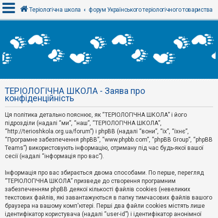
Теріологічна школа
форум Українського теріологічного товариства
В
х
і
д
ТЕРІОЛОГІЧНА ШКОЛА - Заява про
Р
конфіденційність
е
є
Ця політика детально пояснює, як “ТЕРІОЛОГІЧНА ШКОЛА” і його
с
т
підрозділи (надалі “ми”, “наш”, “ТЕРІОЛОГІЧНА ШКОЛА”,
р
“http://terioshkola.org.ua/forum”) і phpBB (надалі “вони”, “їх”, “їхнє”,
а
“Програмне забезпечення phpBB”, “www.phpbb.com”, “phpBB Group”, “phpBB
ц
Teams”) використовують інформацію, отриману під час будь-якої вашої
і
сесії (надалі “інформація про вас”).
я
Інформація про вас збирається двома способами. По перше, перегляд
“ТЕРІОЛОГІЧНА ШКОЛА” призведе до створення програмним
Т
забезпеченням phpBB деякої кількості файлів cookies (невеликих
е
м
текстових файлів, які завантажуються в папку тимчасових файлів вашого
и
браузера на вашому комп'ютері. Перші два файли cookies містять лише
б
ідентифікатор користувача (надалі “user-id”) і ідентифікатор анонімної