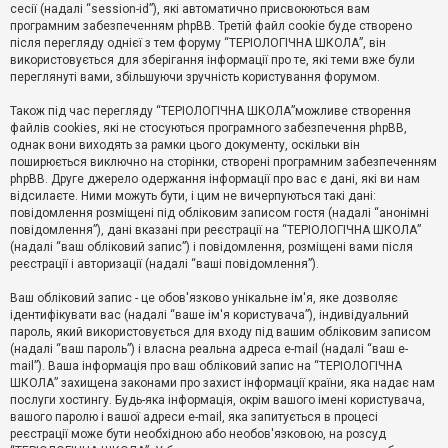
е
сесії (надалі “session-id”), які автоматично присвоюються вам
з
програмним забезпеченням phpBB. Третій файл cookie буде створено
в
і
після перегляду однієї з тем форуму “ТЕРІОЛОГІЧНА ШКОЛА”, він
д
використовується для зберігання інформації про те, які теми вже були
п
переглянуті вами, збільшуючи зручність користування форумом.
о
в
Також під час перегляду “ТЕРІОЛОГІЧНА ШКОЛА”можливе створення
і
д
файлів cookies, які не стосуються програмного забезпечення phpBB,
е
однак вони виходять за рамки цього документу, оскільки він
й
поширюється виключно на сторінки, створені програмним забезпеченням
phpBB. Друге джерело одержання інформації про вас є дані, які ви нам
відсилаєте. Ними можуть бути, і цим не вичерпуються такі дані:
А
повідомлення розміщені під обліковим записом гостя (надалі “анонімні
к
повідомлення”), дані вказані при реєстрації на “ТЕРІОЛОГІЧНА ШКОЛА”
т
(надалі “ваш обліковий запис”) і повідомлення, розміщені вами після
и
реєстрації і авторизації (надалі “ваші повідомлення”).
в
н
і
Ваш обліковий запис - це обов'язково унікальне ім'я, яке дозволяє
т
ідентифікувати вас (надалі “ваше ім'я користувача”), індивідуальний
е
пароль, який використовується для входу під вашим обліковим записом
м
и
(надалі “ваш пароль”) і власна реальна адреса e-mail (надалі “ваш e-
mail”). Ваша інформація про ваш обліковий запис на “ТЕРІОЛОГІЧНА
ШКОЛА” захищена законами про захист інформації країни, яка надає нам
послуги хостингу. Будь-яка інформація, окрім вашого імені користувача,
П
вашого паролю і вашої адреси e-mail, яка запитується в процесі
о
ш
реєстрації може бути необхідною або необов'язковою, на розсуд
у