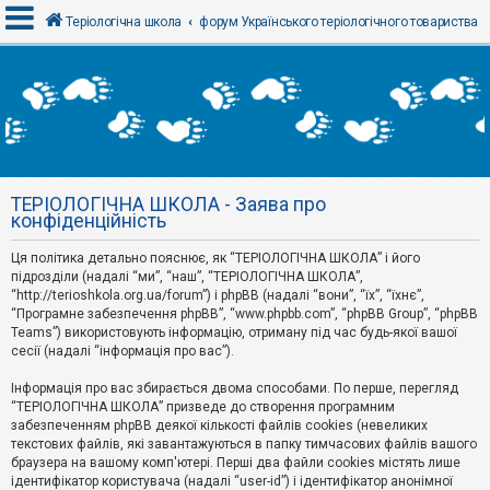
Теріологічна школа
форум Українського теріологічного товариства
В
х
і
д
ТЕРІОЛОГІЧНА ШКОЛА - Заява про
Р
конфіденційність
е
є
Ця політика детально пояснює, як “ТЕРІОЛОГІЧНА ШКОЛА” і його
с
т
підрозділи (надалі “ми”, “наш”, “ТЕРІОЛОГІЧНА ШКОЛА”,
р
“http://terioshkola.org.ua/forum”) і phpBB (надалі “вони”, “їх”, “їхнє”,
а
“Програмне забезпечення phpBB”, “www.phpbb.com”, “phpBB Group”, “phpBB
ц
Teams”) використовують інформацію, отриману під час будь-якої вашої
і
сесії (надалі “інформація про вас”).
я
Інформація про вас збирається двома способами. По перше, перегляд
“ТЕРІОЛОГІЧНА ШКОЛА” призведе до створення програмним
Т
забезпеченням phpBB деякої кількості файлів cookies (невеликих
е
м
текстових файлів, які завантажуються в папку тимчасових файлів вашого
и
браузера на вашому комп'ютері. Перші два файли cookies містять лише
б
ідентифікатор користувача (надалі “user-id”) і ідентифікатор анонімної