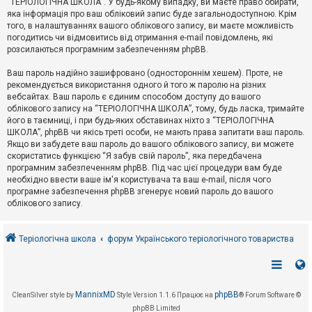
“ТЕРІОЛОГІЧНА ШКОЛА”. У будь-якому випадку, ви маєте право обирати,
к
яка інформація про ваш обліковий запис буде загальнодоступною. Крім
того, в налаштуваннях вашого облікового запису, ви маєте можливість
погодитись чи відмовитись від отримання e-mail повідомлень, які
Д
розсилаються програмним забезпеченням phpBB.
о
п
Ваш пароль надійно зашифровано (одностороннім хешем). Проте, не
о
рекомендується використання одного й того ж паролю на різних
м
о
вебсайтах. Ваш пароль є єдиним способом доступу до вашого
г
облікового запису на “ТЕРІОЛОГІЧНА ШКОЛА”, тому, будь ласка, тримайте
а
його в таємниці, і при будь-яких обставинах ніхто з “ТЕРІОЛОГІЧНА
ШКОЛА”, phpBB чи якісь треті особи, не мають права запитати ваш пароль.
Якщо ви забудете ваш пароль до вашого облікового запису, ви можете
скористатись функцією “Я забув свій пароль”, яка передбачена
програмним забезпеченням phpBB. Під час цієї процедури вам буде
необхідно ввести ваше ім'я користувача та ваш e-mail, після чого
програмне забезпечення phpBB згенерує новий пароль до вашого
облікового запису.
Теріологічна школа
форум Українського теріологічного товариства
MannixMD
phpBB
CleanSilver style by
Style Version 1.1.6
Працює на
® Forum Software ©
phpBB Limited