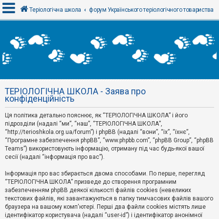
Теріологічна школа
форум Українського теріологічного товариства
В
х
і
д
ТЕРІОЛОГІЧНА ШКОЛА - Заява про
Р
конфіденційність
е
є
Ця політика детально пояснює, як “ТЕРІОЛОГІЧНА ШКОЛА” і його
с
т
підрозділи (надалі “ми”, “наш”, “ТЕРІОЛОГІЧНА ШКОЛА”,
р
“http://terioshkola.org.ua/forum”) і phpBB (надалі “вони”, “їх”, “їхнє”,
а
“Програмне забезпечення phpBB”, “www.phpbb.com”, “phpBB Group”, “phpBB
ц
Teams”) використовують інформацію, отриману під час будь-якої вашої
і
сесії (надалі “інформація про вас”).
я
Інформація про вас збирається двома способами. По перше, перегляд
“ТЕРІОЛОГІЧНА ШКОЛА” призведе до створення програмним
Т
забезпеченням phpBB деякої кількості файлів cookies (невеликих
е
м
текстових файлів, які завантажуються в папку тимчасових файлів вашого
и
браузера на вашому комп'ютері. Перші два файли cookies містять лише
б
ідентифікатор користувача (надалі “user-id”) і ідентифікатор анонімної