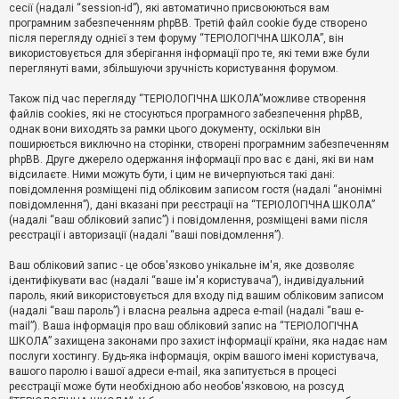
е
сесії (надалі “session-id”), які автоматично присвоюються вам
з
програмним забезпеченням phpBB. Третій файл cookie буде створено
в
і
після перегляду однієї з тем форуму “ТЕРІОЛОГІЧНА ШКОЛА”, він
д
використовується для зберігання інформації про те, які теми вже були
п
переглянуті вами, збільшуючи зручність користування форумом.
о
в
Також під час перегляду “ТЕРІОЛОГІЧНА ШКОЛА”можливе створення
і
д
файлів cookies, які не стосуються програмного забезпечення phpBB,
е
однак вони виходять за рамки цього документу, оскільки він
й
поширюється виключно на сторінки, створені програмним забезпеченням
phpBB. Друге джерело одержання інформації про вас є дані, які ви нам
відсилаєте. Ними можуть бути, і цим не вичерпуються такі дані:
А
повідомлення розміщені під обліковим записом гостя (надалі “анонімні
к
повідомлення”), дані вказані при реєстрації на “ТЕРІОЛОГІЧНА ШКОЛА”
т
(надалі “ваш обліковий запис”) і повідомлення, розміщені вами після
и
реєстрації і авторизації (надалі “ваші повідомлення”).
в
н
і
Ваш обліковий запис - це обов'язково унікальне ім'я, яке дозволяє
т
ідентифікувати вас (надалі “ваше ім'я користувача”), індивідуальний
е
пароль, який використовується для входу під вашим обліковим записом
м
и
(надалі “ваш пароль”) і власна реальна адреса e-mail (надалі “ваш e-
mail”). Ваша інформація про ваш обліковий запис на “ТЕРІОЛОГІЧНА
ШКОЛА” захищена законами про захист інформації країни, яка надає нам
послуги хостингу. Будь-яка інформація, окрім вашого імені користувача,
П
вашого паролю і вашої адреси e-mail, яка запитується в процесі
о
ш
реєстрації може бути необхідною або необов'язковою, на розсуд
у