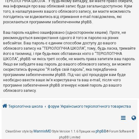
“ТЕРІОЛОГІЧНА ШКОЛА”. У будь-якому випадку, ви маєте право обирати,
к
яка інформація про ваш обліковий запис буде загальнодоступною. Крім
того, в налаштуваннях вашого облікового запису, ви маєте можливість
погодитись чи відмовитись від отримання e-mail повідомлень, які
Д
розсилаються програмним забезпеченням phpBB.
о
п
Ваш пароль надійно зашифровано (одностороннім хешем). Проте, не
о
рекомендується використання одного й того ж паролю на різних
м
о
вебсайтах. Ваш пароль є єдиним способом доступу до вашого
г
облікового запису на “ТЕРІОЛОГІЧНА ШКОЛА”, тому, будь ласка, тримайте
а
його в таємниці, і при будь-яких обставинах ніхто з “ТЕРІОЛОГІЧНА
ШКОЛА”, phpBB чи якісь треті особи, не мають права запитати ваш пароль.
Якщо ви забудете ваш пароль до вашого облікового запису, ви можете
скористатись функцією “Я забув свій пароль”, яка передбачена
програмним забезпеченням phpBB. Під час цієї процедури вам буде
необхідно ввести ваше ім'я користувача та ваш e-mail, після чого
програмне забезпечення phpBB згенерує новий пароль до вашого
облікового запису.
Теріологічна школа
форум Українського теріологічного товариства
MannixMD
phpBB
CleanSilver style by
Style Version 1.1.6
Працює на
® Forum Software ©
phpBB Limited