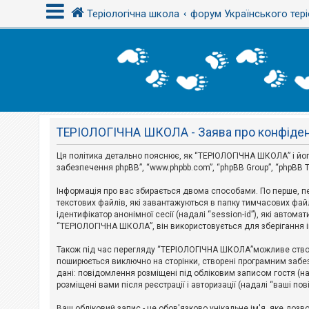
Теріологічна школа
форум Українського тері
В
х
і
д
ТЕРІОЛОГІЧНА ШКОЛА - Заява про конфіден
Р
е
є
Ця політика детально пояснює, як “ТЕРІОЛОГІЧНА ШКОЛА” і його пі
с
забезпечення phpBB”, “www.phpbb.com”, “phpBB Group”, “phpBB T
т
р
Інформація про вас збирається двома способами. По перше, п
а
текстових файлів, які завантажуються в папку тимчасових файл
ц
і
ідентифікатор анонімної сесії (надалі “session-id”), які авт
я
“ТЕРІОЛОГІЧНА ШКОЛА”, він використовується для зберігання ін
Також під час перегляду “ТЕРІОЛОГІЧНА ШКОЛА”можливе створе
Т
поширюється виключно на сторінки, створені програмним забез
е
дані: повідомлення розміщені під обліковим записом гостя (на
м
розміщені вами після реєстрації і авторизації (надалі “ваші по
и
б
Ваш обліковий запис - це обов'язково унікальне ім'я, яке доз