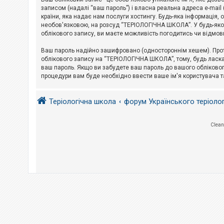
е
з
записом (надалі “ваш пароль”) і власна реальна адреса e-mai
в
країни, яка надає нам послуги хостингу. Будь-яка інформація, 
і
необов'язковою, на розсуд “ТЕРІОЛОГІЧНА ШКОЛА”. У будь-яком
д
облікового запису, ви маєте можливість погодитись чи відмов
п
о
в
Ваш пароль надійно зашифровано (одностороннім хешем). Прот
і
облікового запису на “ТЕРІОЛОГІЧНА ШКОЛА”, тому, будь ласка,
д
ваш пароль. Якщо ви забудете ваш пароль до вашого обліковог
е
процедури вам буде необхідно ввести ваше ім'я користувача т
й
Теріологічна школа
форум Українського теріоло
А
к
т
и
Clean
в
н
і
т
е
м
и
П
о
ш
у