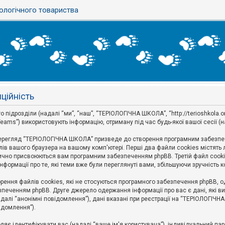
ологічного товариства
ційність
дрозділи (надалі “ми”, “наш”, “ТЕРІОЛОГІЧНА ШКОЛА”, “http://terioshkola.org.u
eams”) використовують інформацію, отриману під час будь-якої вашої сесії (н
ерегляд “ТЕРІОЛОГІЧНА ШКОЛА” призведе до створення програмним забезпече
ів вашого браузера на вашому комп'ютері. Перші два файли cookies містять ли
оматично присвоюються вам програмним забезпеченням phpBB. Третій файл cook
формації про те, які теми вже були переглянуті вами, збільшуючи зручність
ння файлів cookies, які не стосуються програмного забезпечення phpBB, одн
печенням phpBB. Друге джерело одержання інформації про вас є дані, які ви 
далі “анонімні повідомлення”), дані вказані при реєстрації на “ТЕРІОЛОГІЧН
відомлення”).
воляє ідентифікувати вас (надалі “ваше ім'я користувача”), індивідуальний п