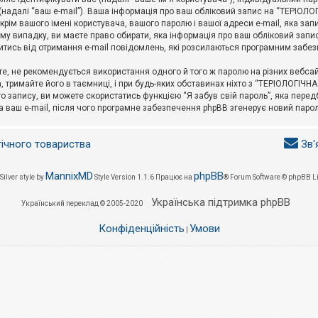
l (надалі “ваш e-mail”). Ваша інформація про ваш обліковий запис на “ТЕРІО
окрім вашого імені користувача, вашого паролю і вашої адреси e-mail, яка за
у випадку, ви маєте право обирати, яка інформація про ваш обліковий запи
итись від отримання e-mail повідомлень, які розсилаються програмним забе
е, не рекомендується використання одного й того ж паролю на різних вебса
 тримайте його в таємниці, і при будь-яких обставинах ніхто з “ТЕРІОЛОГІЧНА
о запису, ви можете скористатись функцією “Я забув свій пароль”, яка пере
а ваш e-mail, після чого програмне забезпечення phpBB згенерує новий парол
гічного товариства
Зв'
MannixMD
phpBB
Silver style by
Style Version 1.1.6
Працює на
® Forum Software © phpBB L
Українська підтримка phpBB
Український переклад © 2005-2020
Конфіденційність
Умови
|