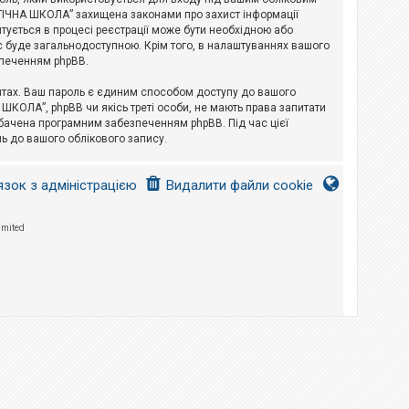
ЛОГІЧНА ШКОЛА” захищена законами про захист інформації
питується в процесі реєстрації може бути необхідною або
с буде загальнодоступною. Крім того, в налаштуваннях вашого
зпеченням phpBB.
йтах. Ваш пароль є єдиним способом доступу до вашого
 ШКОЛА”, phpBB чи якісь треті особи, не мають права запитати
дбачена програмним забезпеченням phpBB. Під час цієї
ь до вашого облікового запису.
язок з адміністрацією
Видалити файли cookie
imited