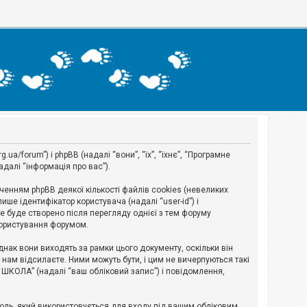
a/forum”) і phpBB (надалі “вони”, “їх”, “їхнє”, “Програмне
адалі “інформація про вас”).
нням phpBB деякої кількості файлів cookies (невеликих
ше ідентифікатор користувача (надалі “user-id”) і
ie буде створено після перегляду однієї з тем форуму
 користування форумом.
ак вони виходять за рамки цього документу, оскільки він
нам відсилаєте. Ними можуть бути, і цим не вичерпуються такі
А ШКОЛА” (надалі “ваш обліковий запис”) і повідомлення,
ароль, який використовується для входу під вашим обліковим