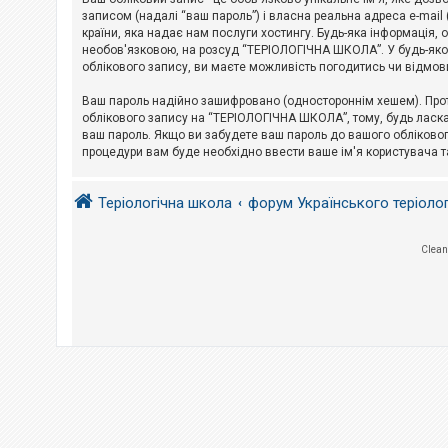
е
з
записом (надалі “ваш пароль”) і власна реальна адреса e-mai
в
країни, яка надає нам послуги хостингу. Будь-яка інформація, 
і
необов'язковою, на розсуд “ТЕРІОЛОГІЧНА ШКОЛА”. У будь-яком
д
облікового запису, ви маєте можливість погодитись чи відмов
п
о
в
Ваш пароль надійно зашифровано (одностороннім хешем). Прот
і
облікового запису на “ТЕРІОЛОГІЧНА ШКОЛА”, тому, будь ласка,
д
ваш пароль. Якщо ви забудете ваш пароль до вашого обліковог
е
процедури вам буде необхідно ввести ваше ім'я користувача т
й
Теріологічна школа
форум Українського теріоло
А
к
т
и
Clean
в
н
і
т
е
м
и
П
о
ш
у