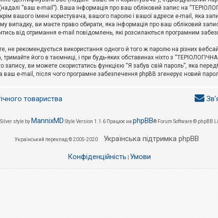
l (надалі “ваш e-mail”). Ваша інформація про ваш обліковий запис на “ТЕРІО
окрім вашого імені користувача, вашого паролю і вашої адреси e-mail, яка за
у випадку, ви маєте право обирати, яка інформація про ваш обліковий запи
итись від отримання e-mail повідомлень, які розсилаються програмним забе
е, не рекомендується використання одного й того ж паролю на різних вебса
 тримайте його в таємниці, і при будь-яких обставинах ніхто з “ТЕРІОЛОГІЧНА
о запису, ви можете скористатись функцією “Я забув свій пароль”, яка пере
а ваш e-mail, після чого програмне забезпечення phpBB згенерує новий парол
гічного товариства
Зв'
MannixMD
phpBB
Silver style by
Style Version 1.1.6
Працює на
® Forum Software © phpBB L
Українська підтримка phpBB
Український переклад © 2005-2020
Конфіденційність
Умови
|