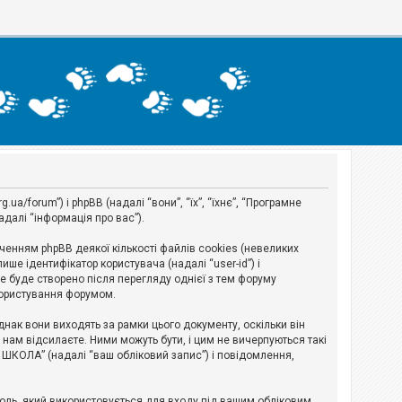
a/forum”) і phpBB (надалі “вони”, “їх”, “їхнє”, “Програмне
адалі “інформація про вас”).
нням phpBB деякої кількості файлів cookies (невеликих
ше ідентифікатор користувача (надалі “user-id”) і
ie буде створено після перегляду однієї з тем форуму
 користування форумом.
ак вони виходять за рамки цього документу, оскільки він
нам відсилаєте. Ними можуть бути, і цим не вичерпуються такі
А ШКОЛА” (надалі “ваш обліковий запис”) і повідомлення,
ароль, який використовується для входу під вашим обліковим