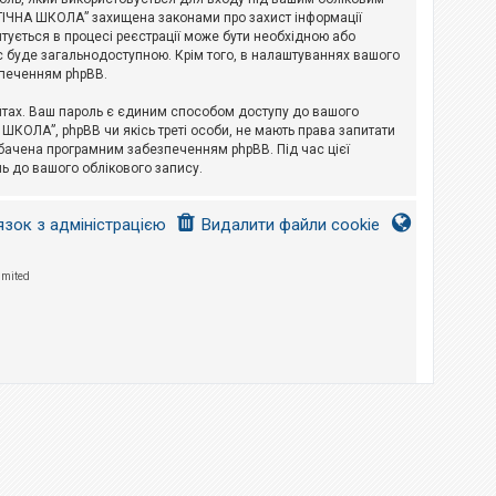
ЛОГІЧНА ШКОЛА” захищена законами про захист інформації
питується в процесі реєстрації може бути необхідною або
с буде загальнодоступною. Крім того, в налаштуваннях вашого
зпеченням phpBB.
йтах. Ваш пароль є єдиним способом доступу до вашого
 ШКОЛА”, phpBB чи якісь треті особи, не мають права запитати
дбачена програмним забезпеченням phpBB. Під час цієї
ь до вашого облікового запису.
язок з адміністрацією
Видалити файли cookie
imited