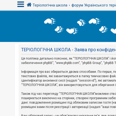
Теріологічна школа
форум Українського тері
В
х
і
д
ТЕРІОЛОГІЧНА ШКОЛА - Заява про конфіден
Р
е
є
Ця політика детально пояснює, як “ТЕРІОЛОГІЧНА ШКОЛА” і його пі
с
забезпечення phpBB”, “www.phpbb.com”, “phpBB Group”, “phpBB T
т
р
Інформація про вас збирається двома способами. По перше, п
а
текстових файлів, які завантажуються в папку тимчасових файл
ц
і
ідентифікатор анонімної сесії (надалі “session-id”), які авт
я
“ТЕРІОЛОГІЧНА ШКОЛА”, він використовується для зберігання ін
Також під час перегляду “ТЕРІОЛОГІЧНА ШКОЛА”можливе створе
Т
поширюється виключно на сторінки, створені програмним забез
е
дані: повідомлення розміщені під обліковим записом гостя (на
м
розміщені вами після реєстрації і авторизації (надалі “ваші по
и
б
Ваш обліковий запис - це обов'язково унікальне ім'я, яке доз