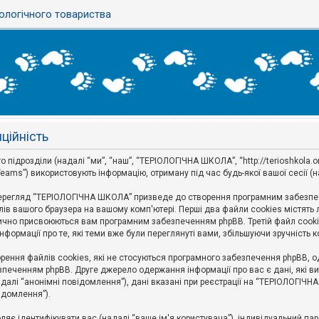
ологічного товариства
ційність
дрозділи (надалі “ми”, “наш”, “ТЕРІОЛОГІЧНА ШКОЛА”, “http://terioshkola.org.u
eams”) використовують інформацію, отриману під час будь-якої вашої сесії (н
ерегляд “ТЕРІОЛОГІЧНА ШКОЛА” призведе до створення програмним забезпече
ів вашого браузера на вашому комп'ютері. Перші два файли cookies містять ли
оматично присвоюються вам програмним забезпеченням phpBB. Третій файл cook
формації про те, які теми вже були переглянуті вами, збільшуючи зручність
ння файлів cookies, які не стосуються програмного забезпечення phpBB, одн
печенням phpBB. Друге джерело одержання інформації про вас є дані, які ви 
далі “анонімні повідомлення”), дані вказані при реєстрації на “ТЕРІОЛОГІЧН
відомлення”).
воляє ідентифікувати вас (надалі “ваше ім'я користувача”), індивідуальний п