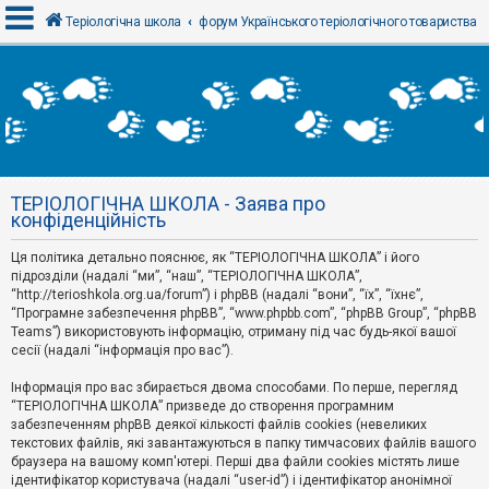
Теріологічна школа
форум Українського теріологічного товариства
В
х
і
д
ТЕРІОЛОГІЧНА ШКОЛА - Заява про
Р
конфіденційність
е
є
Ця політика детально пояснює, як “ТЕРІОЛОГІЧНА ШКОЛА” і його
с
т
підрозділи (надалі “ми”, “наш”, “ТЕРІОЛОГІЧНА ШКОЛА”,
р
“http://terioshkola.org.ua/forum”) і phpBB (надалі “вони”, “їх”, “їхнє”,
а
“Програмне забезпечення phpBB”, “www.phpbb.com”, “phpBB Group”, “phpBB
ц
Teams”) використовують інформацію, отриману під час будь-якої вашої
і
сесії (надалі “інформація про вас”).
я
Інформація про вас збирається двома способами. По перше, перегляд
“ТЕРІОЛОГІЧНА ШКОЛА” призведе до створення програмним
Т
забезпеченням phpBB деякої кількості файлів cookies (невеликих
е
м
текстових файлів, які завантажуються в папку тимчасових файлів вашого
и
браузера на вашому комп'ютері. Перші два файли cookies містять лише
б
ідентифікатор користувача (надалі “user-id”) і ідентифікатор анонімної