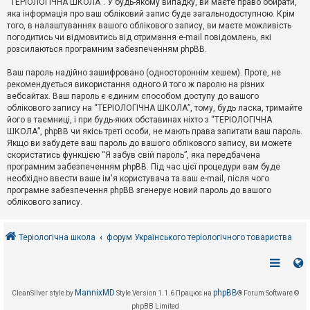
“ТЕРІОЛОГІЧНА ШКОЛА”. У будь-якому випадку, ви маєте право обирати,
к
яка інформація про ваш обліковий запис буде загальнодоступною. Крім
того, в налаштуваннях вашого облікового запису, ви маєте можливість
погодитись чи відмовитись від отримання e-mail повідомлень, які
Д
розсилаються програмним забезпеченням phpBB.
о
п
Ваш пароль надійно зашифровано (одностороннім хешем). Проте, не
о
рекомендується використання одного й того ж паролю на різних
м
о
вебсайтах. Ваш пароль є єдиним способом доступу до вашого
г
облікового запису на “ТЕРІОЛОГІЧНА ШКОЛА”, тому, будь ласка, тримайте
а
його в таємниці, і при будь-яких обставинах ніхто з “ТЕРІОЛОГІЧНА
ШКОЛА”, phpBB чи якісь треті особи, не мають права запитати ваш пароль.
Якщо ви забудете ваш пароль до вашого облікового запису, ви можете
скористатись функцією “Я забув свій пароль”, яка передбачена
програмним забезпеченням phpBB. Під час цієї процедури вам буде
необхідно ввести ваше ім'я користувача та ваш e-mail, після чого
програмне забезпечення phpBB згенерує новий пароль до вашого
облікового запису.
Теріологічна школа
форум Українського теріологічного товариства
MannixMD
phpBB
CleanSilver style by
Style Version 1.1.6
Працює на
® Forum Software ©
phpBB Limited