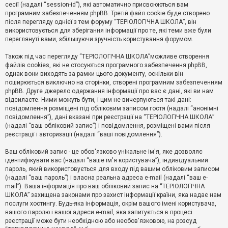
е
сесії (надалі “session-id”), які автоматично присвоюються вам
з
програмним забезпеченням phpBB. Третій файл cookie буде створено
в
і
після перегляду однієї з тем форуму “ТЕРІОЛОГІЧНА ШКОЛА”, він
д
використовується для зберігання інформації про те, які теми вже були
п
переглянуті вами, збільшуючи зручність користування форумом.
о
в
Також під час перегляду “ТЕРІОЛОГІЧНА ШКОЛА”можливе створення
і
д
файлів cookies, які не стосуються програмного забезпечення phpBB,
е
однак вони виходять за рамки цього документу, оскільки він
й
поширюється виключно на сторінки, створені програмним забезпеченням
phpBB. Друге джерело одержання інформації про вас є дані, які ви нам
відсилаєте. Ними можуть бути, і цим не вичерпуються такі дані:
А
повідомлення розміщені під обліковим записом гостя (надалі “анонімні
к
повідомлення”), дані вказані при реєстрації на “ТЕРІОЛОГІЧНА ШКОЛА”
т
(надалі “ваш обліковий запис”) і повідомлення, розміщені вами після
и
реєстрації і авторизації (надалі “ваші повідомлення”).
в
н
і
Ваш обліковий запис - це обов'язково унікальне ім'я, яке дозволяє
т
ідентифікувати вас (надалі “ваше ім'я користувача”), індивідуальний
е
пароль, який використовується для входу під вашим обліковим записом
м
и
(надалі “ваш пароль”) і власна реальна адреса e-mail (надалі “ваш e-
mail”). Ваша інформація про ваш обліковий запис на “ТЕРІОЛОГІЧНА
ШКОЛА” захищена законами про захист інформації країни, яка надає нам
послуги хостингу. Будь-яка інформація, окрім вашого імені користувача,
П
вашого паролю і вашої адреси e-mail, яка запитується в процесі
о
ш
реєстрації може бути необхідною або необов'язковою, на розсуд
у