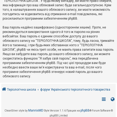
“ТЕРІОЛОГІЧНА ШКОЛА”. У будь-якому випадку, ви маєте право обирати,
к
яка інформація про ваш обліковий запис буде загальнодоступною. Крім
того, в налаштуваннях вашого облікового запису, ви маєте можливість
погодитись чи відмовитись від отримання e-mail повідомлень, які
Д
розсилаються програмним забезпеченням phpBB.
о
п
Ваш пароль надійно зашифровано (одностороннім хешем). Проте, не
о
рекомендується використання одного й того ж паролю на різних
м
о
вебсайтах. Ваш пароль є єдиним способом доступу до вашого
г
облікового запису на “ТЕРІОЛОГІЧНА ШКОЛА”, тому, будь ласка, тримайте
а
його в таємниці, і при будь-яких обставинах ніхто з “ТЕРІОЛОГІЧНА
ШКОЛА”, phpBB чи якісь треті особи, не мають права запитати ваш пароль.
Якщо ви забудете ваш пароль до вашого облікового запису, ви можете
скористатись функцією “Я забув свій пароль”, яка передбачена
програмним забезпеченням phpBB. Під час цієї процедури вам буде
необхідно ввести ваше ім'я користувача та ваш e-mail, після чого
програмне забезпечення phpBB згенерує новий пароль до вашого
облікового запису.
Теріологічна школа
форум Українського теріологічного товариства
MannixMD
phpBB
CleanSilver style by
Style Version 1.1.6
Працює на
® Forum Software ©
phpBB Limited