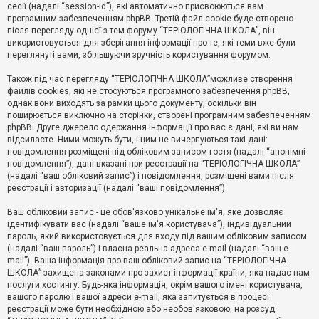
е
сесії (надалі “session-id”), які автоматично присвоюються вам
з
програмним забезпеченням phpBB. Третій файл cookie буде створено
в
і
після перегляду однієї з тем форуму “ТЕРІОЛОГІЧНА ШКОЛА”, він
д
використовується для зберігання інформації про те, які теми вже були
п
переглянуті вами, збільшуючи зручність користування форумом.
о
в
Також під час перегляду “ТЕРІОЛОГІЧНА ШКОЛА”можливе створення
і
д
файлів cookies, які не стосуються програмного забезпечення phpBB,
е
однак вони виходять за рамки цього документу, оскільки він
й
поширюється виключно на сторінки, створені програмним забезпеченням
phpBB. Друге джерело одержання інформації про вас є дані, які ви нам
відсилаєте. Ними можуть бути, і цим не вичерпуються такі дані:
А
повідомлення розміщені під обліковим записом гостя (надалі “анонімні
к
повідомлення”), дані вказані при реєстрації на “ТЕРІОЛОГІЧНА ШКОЛА”
т
(надалі “ваш обліковий запис”) і повідомлення, розміщені вами після
и
реєстрації і авторизації (надалі “ваші повідомлення”).
в
н
і
Ваш обліковий запис - це обов'язково унікальне ім'я, яке дозволяє
т
ідентифікувати вас (надалі “ваше ім'я користувача”), індивідуальний
е
пароль, який використовується для входу під вашим обліковим записом
м
и
(надалі “ваш пароль”) і власна реальна адреса e-mail (надалі “ваш e-
mail”). Ваша інформація про ваш обліковий запис на “ТЕРІОЛОГІЧНА
ШКОЛА” захищена законами про захист інформації країни, яка надає нам
послуги хостингу. Будь-яка інформація, окрім вашого імені користувача,
П
вашого паролю і вашої адреси e-mail, яка запитується в процесі
о
ш
реєстрації може бути необхідною або необов'язковою, на розсуд
у