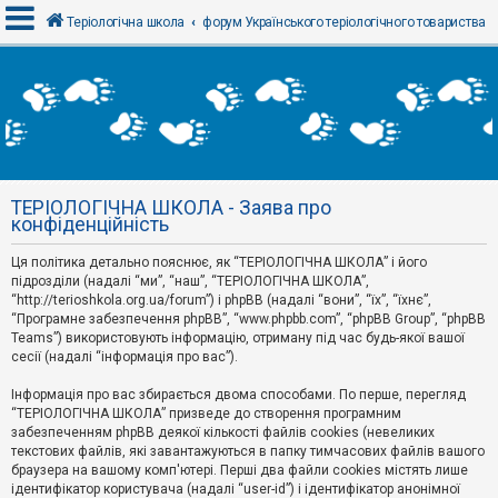
Теріологічна школа
форум Українського теріологічного товариства
В
х
і
д
ТЕРІОЛОГІЧНА ШКОЛА - Заява про
Р
конфіденційність
е
є
Ця політика детально пояснює, як “ТЕРІОЛОГІЧНА ШКОЛА” і його
с
т
підрозділи (надалі “ми”, “наш”, “ТЕРІОЛОГІЧНА ШКОЛА”,
р
“http://terioshkola.org.ua/forum”) і phpBB (надалі “вони”, “їх”, “їхнє”,
а
“Програмне забезпечення phpBB”, “www.phpbb.com”, “phpBB Group”, “phpBB
ц
Teams”) використовують інформацію, отриману під час будь-якої вашої
і
сесії (надалі “інформація про вас”).
я
Інформація про вас збирається двома способами. По перше, перегляд
“ТЕРІОЛОГІЧНА ШКОЛА” призведе до створення програмним
Т
забезпеченням phpBB деякої кількості файлів cookies (невеликих
е
м
текстових файлів, які завантажуються в папку тимчасових файлів вашого
и
браузера на вашому комп'ютері. Перші два файли cookies містять лише
б
ідентифікатор користувача (надалі “user-id”) і ідентифікатор анонімної