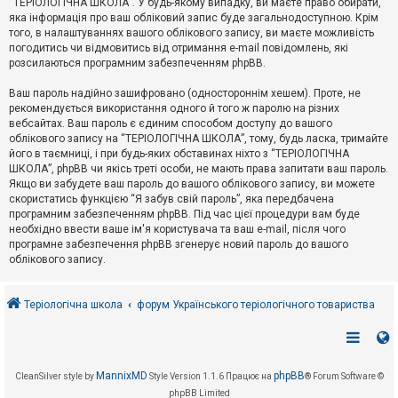
“ТЕРІОЛОГІЧНА ШКОЛА”. У будь-якому випадку, ви маєте право обирати,
к
яка інформація про ваш обліковий запис буде загальнодоступною. Крім
того, в налаштуваннях вашого облікового запису, ви маєте можливість
погодитись чи відмовитись від отримання e-mail повідомлень, які
Д
розсилаються програмним забезпеченням phpBB.
о
п
Ваш пароль надійно зашифровано (одностороннім хешем). Проте, не
о
рекомендується використання одного й того ж паролю на різних
м
о
вебсайтах. Ваш пароль є єдиним способом доступу до вашого
г
облікового запису на “ТЕРІОЛОГІЧНА ШКОЛА”, тому, будь ласка, тримайте
а
його в таємниці, і при будь-яких обставинах ніхто з “ТЕРІОЛОГІЧНА
ШКОЛА”, phpBB чи якісь треті особи, не мають права запитати ваш пароль.
Якщо ви забудете ваш пароль до вашого облікового запису, ви можете
скористатись функцією “Я забув свій пароль”, яка передбачена
програмним забезпеченням phpBB. Під час цієї процедури вам буде
необхідно ввести ваше ім'я користувача та ваш e-mail, після чого
програмне забезпечення phpBB згенерує новий пароль до вашого
облікового запису.
Теріологічна школа
форум Українського теріологічного товариства
MannixMD
phpBB
CleanSilver style by
Style Version 1.1.6
Працює на
® Forum Software ©
phpBB Limited