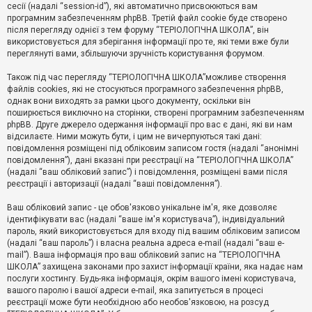
е
сесії (надалі “session-id”), які автоматично присвоюються вам
з
програмним забезпеченням phpBB. Третій файл cookie буде створено
в
і
після перегляду однієї з тем форуму “ТЕРІОЛОГІЧНА ШКОЛА”, він
д
використовується для зберігання інформації про те, які теми вже були
п
переглянуті вами, збільшуючи зручність користування форумом.
о
в
Також під час перегляду “ТЕРІОЛОГІЧНА ШКОЛА”можливе створення
і
д
файлів cookies, які не стосуються програмного забезпечення phpBB,
е
однак вони виходять за рамки цього документу, оскільки він
й
поширюється виключно на сторінки, створені програмним забезпеченням
phpBB. Друге джерело одержання інформації про вас є дані, які ви нам
відсилаєте. Ними можуть бути, і цим не вичерпуються такі дані:
А
повідомлення розміщені під обліковим записом гостя (надалі “анонімні
к
повідомлення”), дані вказані при реєстрації на “ТЕРІОЛОГІЧНА ШКОЛА”
т
(надалі “ваш обліковий запис”) і повідомлення, розміщені вами після
и
реєстрації і авторизації (надалі “ваші повідомлення”).
в
н
і
Ваш обліковий запис - це обов'язково унікальне ім'я, яке дозволяє
т
ідентифікувати вас (надалі “ваше ім'я користувача”), індивідуальний
е
пароль, який використовується для входу під вашим обліковим записом
м
и
(надалі “ваш пароль”) і власна реальна адреса e-mail (надалі “ваш e-
mail”). Ваша інформація про ваш обліковий запис на “ТЕРІОЛОГІЧНА
ШКОЛА” захищена законами про захист інформації країни, яка надає нам
послуги хостингу. Будь-яка інформація, окрім вашого імені користувача,
П
вашого паролю і вашої адреси e-mail, яка запитується в процесі
о
ш
реєстрації може бути необхідною або необов'язковою, на розсуд
у