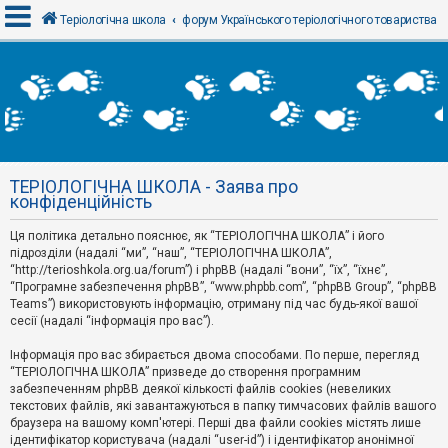
Теріологічна школа
форум Українського теріологічного товариства
В
х
і
д
ТЕРІОЛОГІЧНА ШКОЛА - Заява про
Р
конфіденційність
е
є
Ця політика детально пояснює, як “ТЕРІОЛОГІЧНА ШКОЛА” і його
с
т
підрозділи (надалі “ми”, “наш”, “ТЕРІОЛОГІЧНА ШКОЛА”,
р
“http://terioshkola.org.ua/forum”) і phpBB (надалі “вони”, “їх”, “їхнє”,
а
“Програмне забезпечення phpBB”, “www.phpbb.com”, “phpBB Group”, “phpBB
ц
Teams”) використовують інформацію, отриману під час будь-якої вашої
і
сесії (надалі “інформація про вас”).
я
Інформація про вас збирається двома способами. По перше, перегляд
“ТЕРІОЛОГІЧНА ШКОЛА” призведе до створення програмним
Т
забезпеченням phpBB деякої кількості файлів cookies (невеликих
е
м
текстових файлів, які завантажуються в папку тимчасових файлів вашого
и
браузера на вашому комп'ютері. Перші два файли cookies містять лише
б
ідентифікатор користувача (надалі “user-id”) і ідентифікатор анонімної