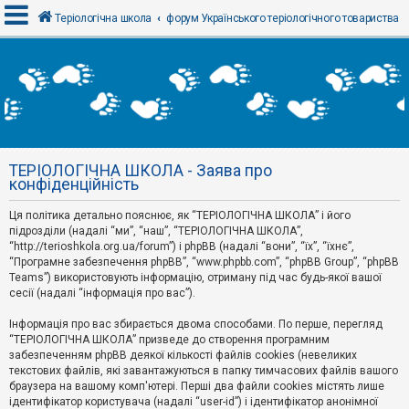
Теріологічна школа
форум Українського теріологічного товариства
В
х
і
д
ТЕРІОЛОГІЧНА ШКОЛА - Заява про
Р
конфіденційність
е
є
Ця політика детально пояснює, як “ТЕРІОЛОГІЧНА ШКОЛА” і його
с
т
підрозділи (надалі “ми”, “наш”, “ТЕРІОЛОГІЧНА ШКОЛА”,
р
“http://terioshkola.org.ua/forum”) і phpBB (надалі “вони”, “їх”, “їхнє”,
а
“Програмне забезпечення phpBB”, “www.phpbb.com”, “phpBB Group”, “phpBB
ц
Teams”) використовують інформацію, отриману під час будь-якої вашої
і
сесії (надалі “інформація про вас”).
я
Інформація про вас збирається двома способами. По перше, перегляд
“ТЕРІОЛОГІЧНА ШКОЛА” призведе до створення програмним
Т
забезпеченням phpBB деякої кількості файлів cookies (невеликих
е
м
текстових файлів, які завантажуються в папку тимчасових файлів вашого
и
браузера на вашому комп'ютері. Перші два файли cookies містять лише
б
ідентифікатор користувача (надалі “user-id”) і ідентифікатор анонімної