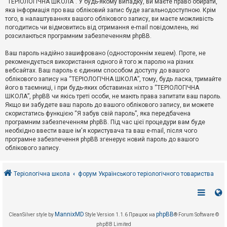
“ТЕРІОЛОГІЧНА ШКОЛА”. У будь-якому випадку, ви маєте право обирати,
к
яка інформація про ваш обліковий запис буде загальнодоступною. Крім
того, в налаштуваннях вашого облікового запису, ви маєте можливість
погодитись чи відмовитись від отримання e-mail повідомлень, які
Д
розсилаються програмним забезпеченням phpBB.
о
п
Ваш пароль надійно зашифровано (одностороннім хешем). Проте, не
о
рекомендується використання одного й того ж паролю на різних
м
о
вебсайтах. Ваш пароль є єдиним способом доступу до вашого
г
облікового запису на “ТЕРІОЛОГІЧНА ШКОЛА”, тому, будь ласка, тримайте
а
його в таємниці, і при будь-яких обставинах ніхто з “ТЕРІОЛОГІЧНА
ШКОЛА”, phpBB чи якісь треті особи, не мають права запитати ваш пароль.
Якщо ви забудете ваш пароль до вашого облікового запису, ви можете
скористатись функцією “Я забув свій пароль”, яка передбачена
програмним забезпеченням phpBB. Під час цієї процедури вам буде
необхідно ввести ваше ім'я користувача та ваш e-mail, після чого
програмне забезпечення phpBB згенерує новий пароль до вашого
облікового запису.
Теріологічна школа
форум Українського теріологічного товариства
MannixMD
phpBB
CleanSilver style by
Style Version 1.1.6
Працює на
® Forum Software ©
phpBB Limited