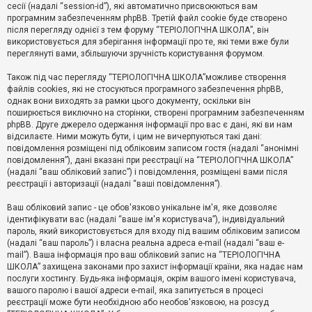
е
сесії (надалі “session-id”), які автоматично присвоюються вам
з
програмним забезпеченням phpBB. Третій файл cookie буде створено
в
і
після перегляду однієї з тем форуму “ТЕРІОЛОГІЧНА ШКОЛА”, він
д
використовується для зберігання інформації про те, які теми вже були
п
переглянуті вами, збільшуючи зручність користування форумом.
о
в
Також під час перегляду “ТЕРІОЛОГІЧНА ШКОЛА”можливе створення
і
д
файлів cookies, які не стосуються програмного забезпечення phpBB,
е
однак вони виходять за рамки цього документу, оскільки він
й
поширюється виключно на сторінки, створені програмним забезпеченням
phpBB. Друге джерело одержання інформації про вас є дані, які ви нам
відсилаєте. Ними можуть бути, і цим не вичерпуються такі дані:
А
повідомлення розміщені під обліковим записом гостя (надалі “анонімні
к
повідомлення”), дані вказані при реєстрації на “ТЕРІОЛОГІЧНА ШКОЛА”
т
(надалі “ваш обліковий запис”) і повідомлення, розміщені вами після
и
реєстрації і авторизації (надалі “ваші повідомлення”).
в
н
і
Ваш обліковий запис - це обов'язково унікальне ім'я, яке дозволяє
т
ідентифікувати вас (надалі “ваше ім'я користувача”), індивідуальний
е
пароль, який використовується для входу під вашим обліковим записом
м
и
(надалі “ваш пароль”) і власна реальна адреса e-mail (надалі “ваш e-
mail”). Ваша інформація про ваш обліковий запис на “ТЕРІОЛОГІЧНА
ШКОЛА” захищена законами про захист інформації країни, яка надає нам
послуги хостингу. Будь-яка інформація, окрім вашого імені користувача,
П
вашого паролю і вашої адреси e-mail, яка запитується в процесі
о
ш
реєстрації може бути необхідною або необов'язковою, на розсуд
у