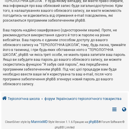
“ТЕРІОЛОГІЧНА ШКОЛА”. У будь-якому випадку, ви маєте право обирати,
к
яка інформація про ваш обліковий запис буде загальнодоступною. Крім
того, в налаштуваннях вашого облікового запису, ви маєте можливість
погодитись чи відмовитись від отримання e-mail повідомлень, які
Д
розсилаються програмним забезпеченням phpBB.
о
п
Ваш пароль надійно зашифровано (одностороннім хешем). Проте, не
о
рекомендується використання одного й того ж паролю на різних
м
о
вебсайтах. Ваш пароль є єдиним способом доступу до вашого
г
облікового запису на “ТЕРІОЛОГІЧНА ШКОЛА”, тому, будь ласка, тримайте
а
його в таємниці, і при будь-яких обставинах ніхто з “ТЕРІОЛОГІЧНА
ШКОЛА”, phpBB чи якісь треті особи, не мають права запитати ваш пароль.
Якщо ви забудете ваш пароль до вашого облікового запису, ви можете
скористатись функцією “Я забув свій пароль”, яка передбачена
програмним забезпеченням phpBB. Під час цієї процедури вам буде
необхідно ввести ваше ім'я користувача та ваш e-mail, після чого
програмне забезпечення phpBB згенерує новий пароль до вашого
облікового запису.
Теріологічна школа
форум Українського теріологічного товариства
MannixMD
phpBB
CleanSilver style by
Style Version 1.1.6
Працює на
® Forum Software ©
phpBB Limited