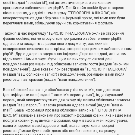
е
сесії (надалі “session-id”), які автоматично присвоюються вам
з
програмним забезпеченням phpBB. Третій файл cookie буде створено
в
і
після перегляду однієї з тем форуму “ТЕРІОЛОГІЧНА ШКОЛА”, він
д
використовується для зберігання інформації про те, які теми вже були
п
переглянуті вами, збільшуючи зручність користування форумом.
о
в
Також під час перегляду “ТЕРІОЛОГІЧНА ШКОЛА”можливе створення
і
д
файлів cookies, які не стосуються програмного забезпечення phpBB,
е
однак вони виходять за рамки цього документу, оскільки він
й
поширюється виключно на сторінки, створені програмним забезпеченням
phpBB. Друге джерело одержання інформації про вас є дані, які ви нам
відсилаєте. Ними можуть бути, і цим не вичерпуються такі дані:
А
повідомлення розміщені під обліковим записом гостя (надалі “анонімні
к
повідомлення”), дані вказані при реєстрації на “ТЕРІОЛОГІЧНА ШКОЛА”
т
(надалі “ваш обліковий запис”) і повідомлення, розміщені вами після
и
реєстрації і авторизації (надалі “ваші повідомлення”).
в
н
і
Ваш обліковий запис - це обов'язково унікальне ім'я, яке дозволяє
т
ідентифікувати вас (надалі “ваше ім'я користувача”), індивідуальний
е
пароль, який використовується для входу під вашим обліковим записом
м
и
(надалі “ваш пароль”) і власна реальна адреса e-mail (надалі “ваш e-
mail”). Ваша інформація про ваш обліковий запис на “ТЕРІОЛОГІЧНА
ШКОЛА” захищена законами про захист інформації країни, яка надає нам
послуги хостингу. Будь-яка інформація, окрім вашого імені користувача,
П
вашого паролю і вашої адреси e-mail, яка запитується в процесі
о
ш
реєстрації може бути необхідною або необов'язковою, на розсуд
у