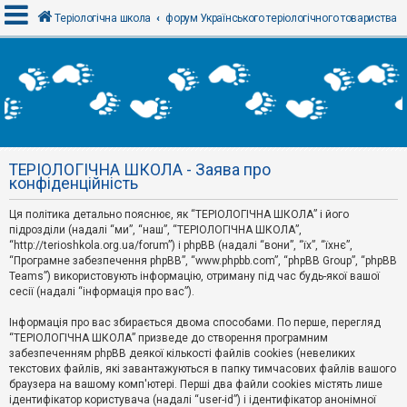
Теріологічна школа
форум Українського теріологічного товариства
В
х
і
д
ТЕРІОЛОГІЧНА ШКОЛА - Заява про
Р
конфіденційність
е
є
Ця політика детально пояснює, як “ТЕРІОЛОГІЧНА ШКОЛА” і його
с
т
підрозділи (надалі “ми”, “наш”, “ТЕРІОЛОГІЧНА ШКОЛА”,
р
“http://terioshkola.org.ua/forum”) і phpBB (надалі “вони”, “їх”, “їхнє”,
а
“Програмне забезпечення phpBB”, “www.phpbb.com”, “phpBB Group”, “phpBB
ц
Teams”) використовують інформацію, отриману під час будь-якої вашої
і
сесії (надалі “інформація про вас”).
я
Інформація про вас збирається двома способами. По перше, перегляд
“ТЕРІОЛОГІЧНА ШКОЛА” призведе до створення програмним
Т
забезпеченням phpBB деякої кількості файлів cookies (невеликих
е
м
текстових файлів, які завантажуються в папку тимчасових файлів вашого
и
браузера на вашому комп'ютері. Перші два файли cookies містять лише
б
ідентифікатор користувача (надалі “user-id”) і ідентифікатор анонімної