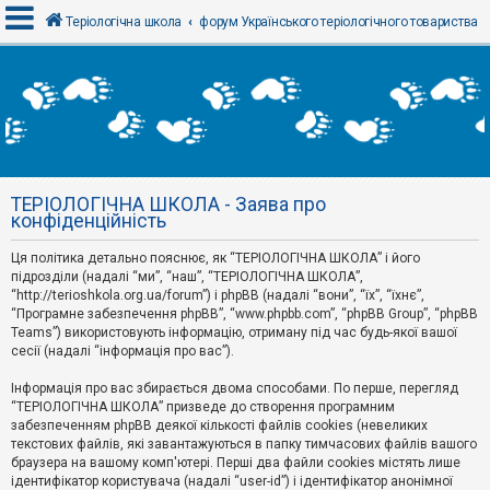
Теріологічна школа
форум Українського теріологічного товариства
В
х
і
д
ТЕРІОЛОГІЧНА ШКОЛА - Заява про
Р
конфіденційність
е
є
Ця політика детально пояснює, як “ТЕРІОЛОГІЧНА ШКОЛА” і його
с
т
підрозділи (надалі “ми”, “наш”, “ТЕРІОЛОГІЧНА ШКОЛА”,
р
“http://terioshkola.org.ua/forum”) і phpBB (надалі “вони”, “їх”, “їхнє”,
а
“Програмне забезпечення phpBB”, “www.phpbb.com”, “phpBB Group”, “phpBB
ц
Teams”) використовують інформацію, отриману під час будь-якої вашої
і
сесії (надалі “інформація про вас”).
я
Інформація про вас збирається двома способами. По перше, перегляд
“ТЕРІОЛОГІЧНА ШКОЛА” призведе до створення програмним
Т
забезпеченням phpBB деякої кількості файлів cookies (невеликих
е
м
текстових файлів, які завантажуються в папку тимчасових файлів вашого
и
браузера на вашому комп'ютері. Перші два файли cookies містять лише
б
ідентифікатор користувача (надалі “user-id”) і ідентифікатор анонімної