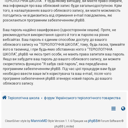
“ТЕРІОЛОГІЧНА ШКОЛА”. У будь-якому випадку, ви маєте право обирати,
к
яка інформація про ваш обліковий запис буде загальнодоступною. Крім
того, в налаштуваннях вашого облікового запису, ви маєте можливість
погодитись чи відмовитись від отримання e-mail повідомлень, які
Д
розсилаються програмним забезпеченням phpBB.
о
п
Ваш пароль надійно зашифровано (одностороннім хешем). Проте, не
о
рекомендується використання одного й того ж паролю на різних
м
о
вебсайтах. Ваш пароль є єдиним способом доступу до вашого
г
облікового запису на “ТЕРІОЛОГІЧНА ШКОЛА”, тому, будь ласка, тримайте
а
його в таємниці, і при будь-яких обставинах ніхто з “ТЕРІОЛОГІЧНА
ШКОЛА”, phpBB чи якісь треті особи, не мають права запитати ваш пароль.
Якщо ви забудете ваш пароль до вашого облікового запису, ви можете
скористатись функцією “Я забув свій пароль”, яка передбачена
програмним забезпеченням phpBB. Під час цієї процедури вам буде
необхідно ввести ваше ім'я користувача та ваш e-mail, після чого
програмне забезпечення phpBB згенерує новий пароль до вашого
облікового запису.
Теріологічна школа
форум Українського теріологічного товариства
MannixMD
phpBB
CleanSilver style by
Style Version 1.1.6
Працює на
® Forum Software ©
phpBB Limited