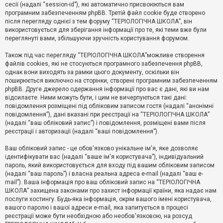
е
сесії (надалі “session-id”), які автоматично присвоюються вам
з
програмним забезпеченням phpBB. Третій файл cookie буде створено
в
і
після перегляду однієї з тем форуму “ТЕРІОЛОГІЧНА ШКОЛА”, він
д
використовується для зберігання інформації про те, які теми вже були
п
переглянуті вами, збільшуючи зручність користування форумом.
о
в
Також під час перегляду “ТЕРІОЛОГІЧНА ШКОЛА”можливе створення
і
д
файлів cookies, які не стосуються програмного забезпечення phpBB,
е
однак вони виходять за рамки цього документу, оскільки він
й
поширюється виключно на сторінки, створені програмним забезпеченням
phpBB. Друге джерело одержання інформації про вас є дані, які ви нам
відсилаєте. Ними можуть бути, і цим не вичерпуються такі дані:
А
повідомлення розміщені під обліковим записом гостя (надалі “анонімні
к
повідомлення”), дані вказані при реєстрації на “ТЕРІОЛОГІЧНА ШКОЛА”
т
(надалі “ваш обліковий запис”) і повідомлення, розміщені вами після
и
реєстрації і авторизації (надалі “ваші повідомлення”).
в
н
і
Ваш обліковий запис - це обов'язково унікальне ім'я, яке дозволяє
т
ідентифікувати вас (надалі “ваше ім'я користувача”), індивідуальний
е
пароль, який використовується для входу під вашим обліковим записом
м
и
(надалі “ваш пароль”) і власна реальна адреса e-mail (надалі “ваш e-
mail”). Ваша інформація про ваш обліковий запис на “ТЕРІОЛОГІЧНА
ШКОЛА” захищена законами про захист інформації країни, яка надає нам
послуги хостингу. Будь-яка інформація, окрім вашого імені користувача,
П
вашого паролю і вашої адреси e-mail, яка запитується в процесі
о
ш
реєстрації може бути необхідною або необов'язковою, на розсуд
у