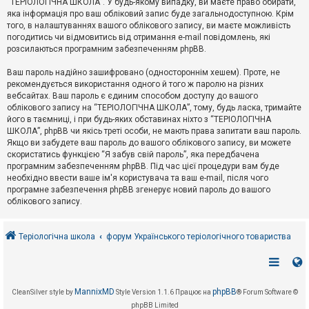
“ТЕРІОЛОГІЧНА ШКОЛА”. У будь-якому випадку, ви маєте право обирати,
к
яка інформація про ваш обліковий запис буде загальнодоступною. Крім
того, в налаштуваннях вашого облікового запису, ви маєте можливість
погодитись чи відмовитись від отримання e-mail повідомлень, які
Д
розсилаються програмним забезпеченням phpBB.
о
п
Ваш пароль надійно зашифровано (одностороннім хешем). Проте, не
о
рекомендується використання одного й того ж паролю на різних
м
о
вебсайтах. Ваш пароль є єдиним способом доступу до вашого
г
облікового запису на “ТЕРІОЛОГІЧНА ШКОЛА”, тому, будь ласка, тримайте
а
його в таємниці, і при будь-яких обставинах ніхто з “ТЕРІОЛОГІЧНА
ШКОЛА”, phpBB чи якісь треті особи, не мають права запитати ваш пароль.
Якщо ви забудете ваш пароль до вашого облікового запису, ви можете
скористатись функцією “Я забув свій пароль”, яка передбачена
програмним забезпеченням phpBB. Під час цієї процедури вам буде
необхідно ввести ваше ім'я користувача та ваш e-mail, після чого
програмне забезпечення phpBB згенерує новий пароль до вашого
облікового запису.
Теріологічна школа
форум Українського теріологічного товариства
MannixMD
phpBB
CleanSilver style by
Style Version 1.1.6
Працює на
® Forum Software ©
phpBB Limited