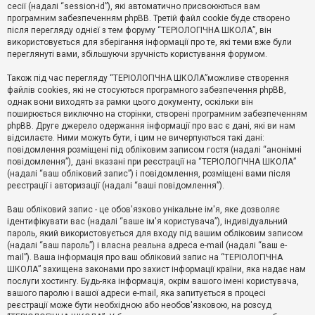
е
сесії (надалі “session-id”), які автоматично присвоюються вам
з
програмним забезпеченням phpBB. Третій файл cookie буде створено
в
і
після перегляду однієї з тем форуму “ТЕРІОЛОГІЧНА ШКОЛА”, він
д
використовується для зберігання інформації про те, які теми вже були
п
переглянуті вами, збільшуючи зручність користування форумом.
о
в
Також під час перегляду “ТЕРІОЛОГІЧНА ШКОЛА”можливе створення
і
д
файлів cookies, які не стосуються програмного забезпечення phpBB,
е
однак вони виходять за рамки цього документу, оскільки він
й
поширюється виключно на сторінки, створені програмним забезпеченням
phpBB. Друге джерело одержання інформації про вас є дані, які ви нам
відсилаєте. Ними можуть бути, і цим не вичерпуються такі дані:
А
повідомлення розміщені під обліковим записом гостя (надалі “анонімні
к
повідомлення”), дані вказані при реєстрації на “ТЕРІОЛОГІЧНА ШКОЛА”
т
(надалі “ваш обліковий запис”) і повідомлення, розміщені вами після
и
реєстрації і авторизації (надалі “ваші повідомлення”).
в
н
і
Ваш обліковий запис - це обов'язково унікальне ім'я, яке дозволяє
т
ідентифікувати вас (надалі “ваше ім'я користувача”), індивідуальний
е
пароль, який використовується для входу під вашим обліковим записом
м
и
(надалі “ваш пароль”) і власна реальна адреса e-mail (надалі “ваш e-
mail”). Ваша інформація про ваш обліковий запис на “ТЕРІОЛОГІЧНА
ШКОЛА” захищена законами про захист інформації країни, яка надає нам
послуги хостингу. Будь-яка інформація, окрім вашого імені користувача,
П
вашого паролю і вашої адреси e-mail, яка запитується в процесі
о
ш
реєстрації може бути необхідною або необов'язковою, на розсуд
у