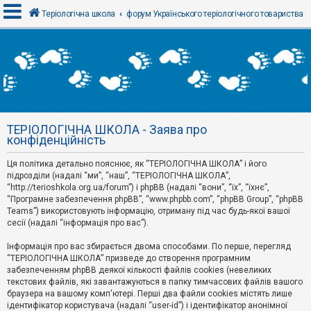
Теріологічна школа
форум Українського теріологічного товариства
В
х
і
д
ТЕРІОЛОГІЧНА ШКОЛА - Заява про
Р
конфіденційність
е
є
Ця політика детально пояснює, як “ТЕРІОЛОГІЧНА ШКОЛА” і його
с
т
підрозділи (надалі “ми”, “наш”, “ТЕРІОЛОГІЧНА ШКОЛА”,
р
“http://terioshkola.org.ua/forum”) і phpBB (надалі “вони”, “їх”, “їхнє”,
а
“Програмне забезпечення phpBB”, “www.phpbb.com”, “phpBB Group”, “phpBB
ц
Teams”) використовують інформацію, отриману під час будь-якої вашої
і
сесії (надалі “інформація про вас”).
я
Інформація про вас збирається двома способами. По перше, перегляд
“ТЕРІОЛОГІЧНА ШКОЛА” призведе до створення програмним
Т
забезпеченням phpBB деякої кількості файлів cookies (невеликих
е
м
текстових файлів, які завантажуються в папку тимчасових файлів вашого
и
браузера на вашому комп'ютері. Перші два файли cookies містять лише
б
ідентифікатор користувача (надалі “user-id”) і ідентифікатор анонімної