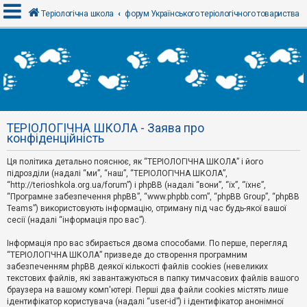
Теріологічна школа
форум Українського теріологічного товариства
В
х
і
д
ТЕРІОЛОГІЧНА ШКОЛА - Заява про
Р
конфіденційність
е
є
Ця політика детально пояснює, як “ТЕРІОЛОГІЧНА ШКОЛА” і його
с
т
підрозділи (надалі “ми”, “наш”, “ТЕРІОЛОГІЧНА ШКОЛА”,
р
“http://terioshkola.org.ua/forum”) і phpBB (надалі “вони”, “їх”, “їхнє”,
а
“Програмне забезпечення phpBB”, “www.phpbb.com”, “phpBB Group”, “phpBB
ц
Teams”) використовують інформацію, отриману під час будь-якої вашої
і
сесії (надалі “інформація про вас”).
я
Інформація про вас збирається двома способами. По перше, перегляд
“ТЕРІОЛОГІЧНА ШКОЛА” призведе до створення програмним
Т
забезпеченням phpBB деякої кількості файлів cookies (невеликих
е
м
текстових файлів, які завантажуються в папку тимчасових файлів вашого
и
браузера на вашому комп'ютері. Перші два файли cookies містять лише
б
ідентифікатор користувача (надалі “user-id”) і ідентифікатор анонімної