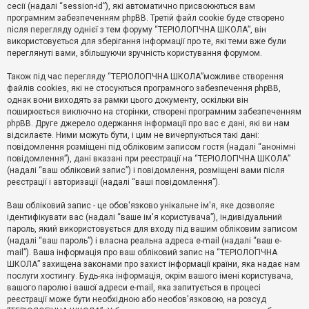
е
сесії (надалі “session-id”), які автоматично присвоюються вам
з
програмним забезпеченням phpBB. Третій файл cookie буде створено
в
і
після перегляду однієї з тем форуму “ТЕРІОЛОГІЧНА ШКОЛА”, він
д
використовується для зберігання інформації про те, які теми вже були
п
переглянуті вами, збільшуючи зручність користування форумом.
о
в
Також під час перегляду “ТЕРІОЛОГІЧНА ШКОЛА”можливе створення
і
д
файлів cookies, які не стосуються програмного забезпечення phpBB,
е
однак вони виходять за рамки цього документу, оскільки він
й
поширюється виключно на сторінки, створені програмним забезпеченням
phpBB. Друге джерело одержання інформації про вас є дані, які ви нам
відсилаєте. Ними можуть бути, і цим не вичерпуються такі дані:
А
повідомлення розміщені під обліковим записом гостя (надалі “анонімні
к
повідомлення”), дані вказані при реєстрації на “ТЕРІОЛОГІЧНА ШКОЛА”
т
(надалі “ваш обліковий запис”) і повідомлення, розміщені вами після
и
реєстрації і авторизації (надалі “ваші повідомлення”).
в
н
і
Ваш обліковий запис - це обов'язково унікальне ім'я, яке дозволяє
т
ідентифікувати вас (надалі “ваше ім'я користувача”), індивідуальний
е
пароль, який використовується для входу під вашим обліковим записом
м
и
(надалі “ваш пароль”) і власна реальна адреса e-mail (надалі “ваш e-
mail”). Ваша інформація про ваш обліковий запис на “ТЕРІОЛОГІЧНА
ШКОЛА” захищена законами про захист інформації країни, яка надає нам
послуги хостингу. Будь-яка інформація, окрім вашого імені користувача,
П
вашого паролю і вашої адреси e-mail, яка запитується в процесі
о
ш
реєстрації може бути необхідною або необов'язковою, на розсуд
у