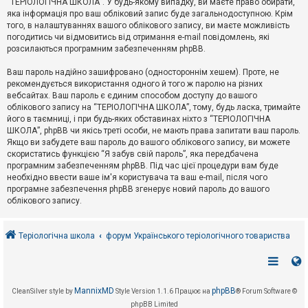
“ТЕРІОЛОГІЧНА ШКОЛА”. У будь-якому випадку, ви маєте право обирати,
к
яка інформація про ваш обліковий запис буде загальнодоступною. Крім
того, в налаштуваннях вашого облікового запису, ви маєте можливість
погодитись чи відмовитись від отримання e-mail повідомлень, які
Д
розсилаються програмним забезпеченням phpBB.
о
п
Ваш пароль надійно зашифровано (одностороннім хешем). Проте, не
о
рекомендується використання одного й того ж паролю на різних
м
о
вебсайтах. Ваш пароль є єдиним способом доступу до вашого
г
облікового запису на “ТЕРІОЛОГІЧНА ШКОЛА”, тому, будь ласка, тримайте
а
його в таємниці, і при будь-яких обставинах ніхто з “ТЕРІОЛОГІЧНА
ШКОЛА”, phpBB чи якісь треті особи, не мають права запитати ваш пароль.
Якщо ви забудете ваш пароль до вашого облікового запису, ви можете
скористатись функцією “Я забув свій пароль”, яка передбачена
програмним забезпеченням phpBB. Під час цієї процедури вам буде
необхідно ввести ваше ім'я користувача та ваш e-mail, після чого
програмне забезпечення phpBB згенерує новий пароль до вашого
облікового запису.
Теріологічна школа
форум Українського теріологічного товариства
MannixMD
phpBB
CleanSilver style by
Style Version 1.1.6
Працює на
® Forum Software ©
phpBB Limited