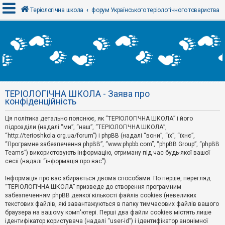
Теріологічна школа
форум Українського теріологічного товариства
В
х
і
д
ТЕРІОЛОГІЧНА ШКОЛА - Заява про
Р
конфіденційність
е
є
Ця політика детально пояснює, як “ТЕРІОЛОГІЧНА ШКОЛА” і його
с
т
підрозділи (надалі “ми”, “наш”, “ТЕРІОЛОГІЧНА ШКОЛА”,
р
“http://terioshkola.org.ua/forum”) і phpBB (надалі “вони”, “їх”, “їхнє”,
а
“Програмне забезпечення phpBB”, “www.phpbb.com”, “phpBB Group”, “phpBB
ц
Teams”) використовують інформацію, отриману під час будь-якої вашої
і
сесії (надалі “інформація про вас”).
я
Інформація про вас збирається двома способами. По перше, перегляд
“ТЕРІОЛОГІЧНА ШКОЛА” призведе до створення програмним
Т
забезпеченням phpBB деякої кількості файлів cookies (невеликих
е
м
текстових файлів, які завантажуються в папку тимчасових файлів вашого
и
браузера на вашому комп'ютері. Перші два файли cookies містять лише
б
ідентифікатор користувача (надалі “user-id”) і ідентифікатор анонімної