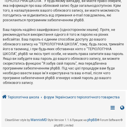
“ТЕРІОЛОГІЧНА ШКОЛА”. У будь-якому випадку, ви маєте право обирати,
к
яка інформація про ваш обліковий запис буде загальнодоступною. Крім
того, в налаштуваннях вашого облікового запису, ви маєте можливість
погодитись чи відмовитись від отримання e-mail повідомлень, які
Д
розсилаються програмним забезпеченням phpBB.
о
п
Ваш пароль надійно зашифровано (одностороннім хешем). Проте, не
о
рекомендується використання одного й того ж паролю на різних
м
о
вебсайтах. Ваш пароль є єдиним способом доступу до вашого
г
облікового запису на “ТЕРІОЛОГІЧНА ШКОЛА”, тому, будь ласка, тримайте
а
його в таємниці, і при будь-яких обставинах ніхто з “ТЕРІОЛОГІЧНА
ШКОЛА”, phpBB чи якісь треті особи, не мають права запитати ваш пароль.
Якщо ви забудете ваш пароль до вашого облікового запису, ви можете
скористатись функцією “Я забув свій пароль”, яка передбачена
програмним забезпеченням phpBB. Під час цієї процедури вам буде
необхідно ввести ваше ім'я користувача та ваш e-mail, після чого
програмне забезпечення phpBB згенерує новий пароль до вашого
облікового запису.
Теріологічна школа
форум Українського теріологічного товариства
MannixMD
phpBB
CleanSilver style by
Style Version 1.1.6
Працює на
® Forum Software ©
phpBB Limited