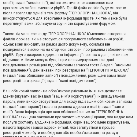
е
сесії (надалі “session-id”), які автоматично присвоюються вам
з
програмним забезпеченням phpBB. Третій файл cookie буде створено
в
і
після перегляду однієї з тем форуму “ТЕРІОЛОГІЧНА ШКОЛА”, він
д
використовується для зберігання інформації про те, які теми вже були
п
переглянуті вами, збільшуючи зручність користування форумом.
о
в
Також під час перегляду “ТЕРІОЛОГІЧНА ШКОЛА”можливе створення
і
д
файлів cookies, які не стосуються програмного забезпечення phpBB,
е
однак вони виходять за рамки цього документу, оскільки він
й
поширюється виключно на сторінки, створені програмним забезпеченням
phpBB. Друге джерело одержання інформації про вас є дані, які ви нам
відсилаєте. Ними можуть бути, і цим не вичерпуються такі дані:
А
повідомлення розміщені під обліковим записом гостя (надалі “анонімні
к
повідомлення”), дані вказані при реєстрації на “ТЕРІОЛОГІЧНА ШКОЛА”
т
(надалі “ваш обліковий запис”) і повідомлення, розміщені вами після
и
реєстрації і авторизації (надалі “ваші повідомлення”).
в
н
і
Ваш обліковий запис - це обов'язково унікальне ім'я, яке дозволяє
т
ідентифікувати вас (надалі “ваше ім'я користувача”), індивідуальний
е
пароль, який використовується для входу під вашим обліковим записом
м
и
(надалі “ваш пароль”) і власна реальна адреса e-mail (надалі “ваш e-
mail”). Ваша інформація про ваш обліковий запис на “ТЕРІОЛОГІЧНА
ШКОЛА” захищена законами про захист інформації країни, яка надає нам
послуги хостингу. Будь-яка інформація, окрім вашого імені користувача,
П
вашого паролю і вашої адреси e-mail, яка запитується в процесі
о
ш
реєстрації може бути необхідною або необов'язковою, на розсуд
у