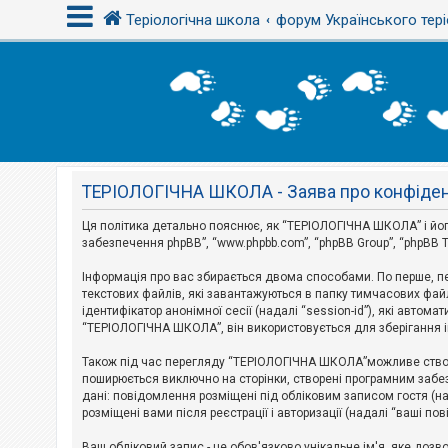
Теріологічна школа
форум Українського тері
В
х
і
д
ТЕРІОЛОГІЧНА ШКОЛА - Заява про конфіден
Р
е
є
Ця політика детально пояснює, як “ТЕРІОЛОГІЧНА ШКОЛА” і його пі
с
забезпечення phpBB”, “www.phpbb.com”, “phpBB Group”, “phpBB T
т
р
Інформація про вас збирається двома способами. По перше, п
а
текстових файлів, які завантажуються в папку тимчасових файл
ц
і
ідентифікатор анонімної сесії (надалі “session-id”), які авт
я
“ТЕРІОЛОГІЧНА ШКОЛА”, він використовується для зберігання ін
Також під час перегляду “ТЕРІОЛОГІЧНА ШКОЛА”можливе створе
Т
поширюється виключно на сторінки, створені програмним забез
е
дані: повідомлення розміщені під обліковим записом гостя (на
м
розміщені вами після реєстрації і авторизації (надалі “ваші по
и
б
Ваш обліковий запис - це обов'язково унікальне ім'я, яке доз