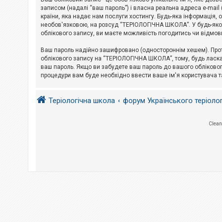
е
з
записом (надалі “ваш пароль”) і власна реальна адреса e-mai
в
країни, яка надає нам послуги хостингу. Будь-яка інформація, 
і
необов'язковою, на розсуд “ТЕРІОЛОГІЧНА ШКОЛА”. У будь-яком
д
облікового запису, ви маєте можливість погодитись чи відмов
п
о
в
Ваш пароль надійно зашифровано (одностороннім хешем). Прот
і
облікового запису на “ТЕРІОЛОГІЧНА ШКОЛА”, тому, будь ласка,
д
ваш пароль. Якщо ви забудете ваш пароль до вашого обліковог
е
процедури вам буде необхідно ввести ваше ім'я користувача т
й
Теріологічна школа
форум Українського теріоло
А
к
т
и
Clean
в
н
і
т
е
м
и
П
о
ш
у