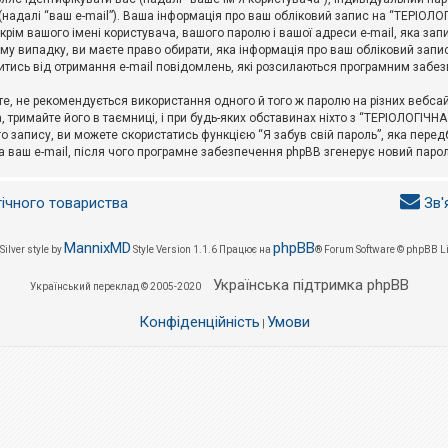
l (надалі “ваш e-mail”). Ваша інформація про ваш обліковий запис на “ТЕРІО
окрім вашого імені користувача, вашого паролю і вашої адреси e-mail, яка за
у випадку, ви маєте право обирати, яка інформація про ваш обліковий запи
итись від отримання e-mail повідомлень, які розсилаються програмним забе
е, не рекомендується використання одного й того ж паролю на різних вебса
 тримайте його в таємниці, і при будь-яких обставинах ніхто з “ТЕРІОЛОГІЧНА
о запису, ви можете скористатись функцією “Я забув свій пароль”, яка пере
а ваш e-mail, після чого програмне забезпечення phpBB згенерує новий парол
гічного товариства
Зв'
MannixMD
phpBB
Silver style by
Style Version 1.1.6
Працює на
® Forum Software © phpBB L
Українська підтримка phpBB
Український переклад © 2005-2020
Конфіденційність
Умови
|