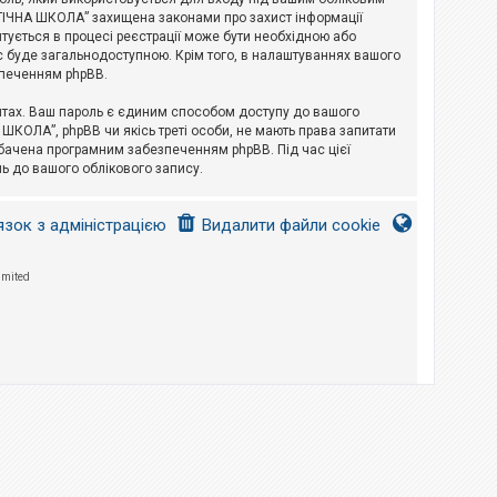
ЛОГІЧНА ШКОЛА” захищена законами про захист інформації
питується в процесі реєстрації може бути необхідною або
с буде загальнодоступною. Крім того, в налаштуваннях вашого
зпеченням phpBB.
йтах. Ваш пароль є єдиним способом доступу до вашого
 ШКОЛА”, phpBB чи якісь треті особи, не мають права запитати
дбачена програмним забезпеченням phpBB. Під час цієї
ь до вашого облікового запису.
язок з адміністрацією
Видалити файли cookie
imited