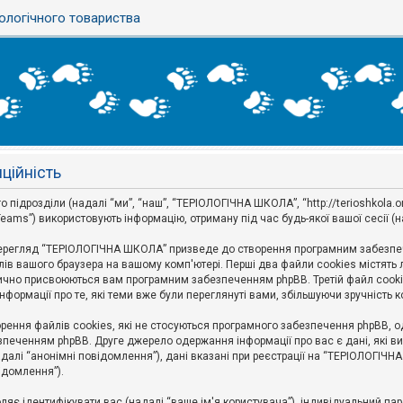
ологічного товариства
ційність
дрозділи (надалі “ми”, “наш”, “ТЕРІОЛОГІЧНА ШКОЛА”, “http://terioshkola.org.u
eams”) використовують інформацію, отриману під час будь-якої вашої сесії (н
ерегляд “ТЕРІОЛОГІЧНА ШКОЛА” призведе до створення програмним забезпече
ів вашого браузера на вашому комп'ютері. Перші два файли cookies містять ли
оматично присвоюються вам програмним забезпеченням phpBB. Третій файл cook
формації про те, які теми вже були переглянуті вами, збільшуючи зручність
ння файлів cookies, які не стосуються програмного забезпечення phpBB, одн
печенням phpBB. Друге джерело одержання інформації про вас є дані, які ви 
далі “анонімні повідомлення”), дані вказані при реєстрації на “ТЕРІОЛОГІЧН
відомлення”).
воляє ідентифікувати вас (надалі “ваше ім'я користувача”), індивідуальний п