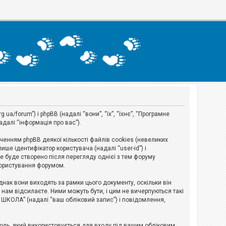
a/forum”) і phpBB (надалі “вони”, “їх”, “їхнє”, “Програмне
адалі “інформація про вас”).
нням phpBB деякої кількості файлів cookies (невеликих
ше ідентифікатор користувача (надалі “user-id”) і
ie буде створено після перегляду однієї з тем форуму
 користування форумом.
ак вони виходять за рамки цього документу, оскільки він
нам відсилаєте. Ними можуть бути, і цим не вичерпуються такі
А ШКОЛА” (надалі “ваш обліковий запис”) і повідомлення,
ароль, який використовується для входу під вашим обліковим