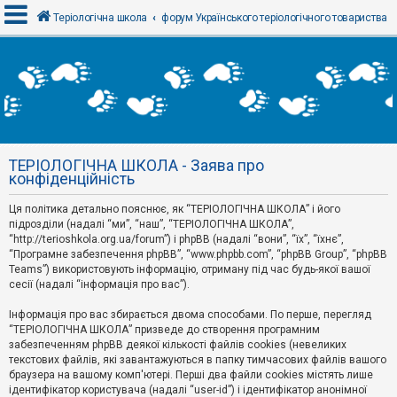
Теріологічна школа
форум Українського теріологічного товариства
В
х
і
д
ТЕРІОЛОГІЧНА ШКОЛА - Заява про
Р
конфіденційність
е
є
Ця політика детально пояснює, як “ТЕРІОЛОГІЧНА ШКОЛА” і його
с
т
підрозділи (надалі “ми”, “наш”, “ТЕРІОЛОГІЧНА ШКОЛА”,
р
“http://terioshkola.org.ua/forum”) і phpBB (надалі “вони”, “їх”, “їхнє”,
а
“Програмне забезпечення phpBB”, “www.phpbb.com”, “phpBB Group”, “phpBB
ц
Teams”) використовують інформацію, отриману під час будь-якої вашої
і
сесії (надалі “інформація про вас”).
я
Інформація про вас збирається двома способами. По перше, перегляд
“ТЕРІОЛОГІЧНА ШКОЛА” призведе до створення програмним
Т
забезпеченням phpBB деякої кількості файлів cookies (невеликих
е
м
текстових файлів, які завантажуються в папку тимчасових файлів вашого
и
браузера на вашому комп'ютері. Перші два файли cookies містять лише
б
ідентифікатор користувача (надалі “user-id”) і ідентифікатор анонімної