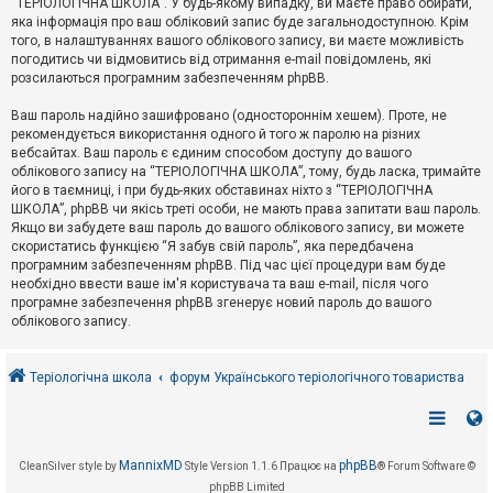
“ТЕРІОЛОГІЧНА ШКОЛА”. У будь-якому випадку, ви маєте право обирати,
к
яка інформація про ваш обліковий запис буде загальнодоступною. Крім
того, в налаштуваннях вашого облікового запису, ви маєте можливість
погодитись чи відмовитись від отримання e-mail повідомлень, які
Д
розсилаються програмним забезпеченням phpBB.
о
п
Ваш пароль надійно зашифровано (одностороннім хешем). Проте, не
о
рекомендується використання одного й того ж паролю на різних
м
о
вебсайтах. Ваш пароль є єдиним способом доступу до вашого
г
облікового запису на “ТЕРІОЛОГІЧНА ШКОЛА”, тому, будь ласка, тримайте
а
його в таємниці, і при будь-яких обставинах ніхто з “ТЕРІОЛОГІЧНА
ШКОЛА”, phpBB чи якісь треті особи, не мають права запитати ваш пароль.
Якщо ви забудете ваш пароль до вашого облікового запису, ви можете
скористатись функцією “Я забув свій пароль”, яка передбачена
програмним забезпеченням phpBB. Під час цієї процедури вам буде
необхідно ввести ваше ім'я користувача та ваш e-mail, після чого
програмне забезпечення phpBB згенерує новий пароль до вашого
облікового запису.
Теріологічна школа
форум Українського теріологічного товариства
MannixMD
phpBB
CleanSilver style by
Style Version 1.1.6
Працює на
® Forum Software ©
phpBB Limited