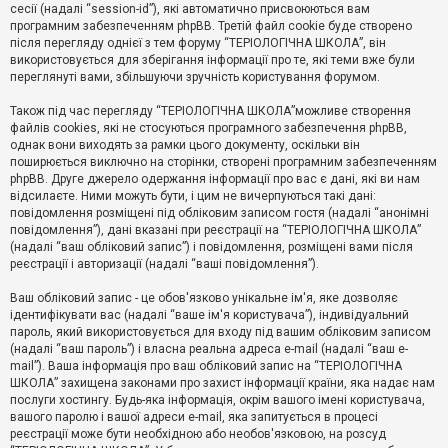
е
сесії (надалі “session-id”), які автоматично присвоюються вам
з
програмним забезпеченням phpBB. Третій файл cookie буде створено
в
і
після перегляду однієї з тем форуму “ТЕРІОЛОГІЧНА ШКОЛА”, він
д
використовується для зберігання інформації про те, які теми вже були
п
переглянуті вами, збільшуючи зручність користування форумом.
о
в
Також під час перегляду “ТЕРІОЛОГІЧНА ШКОЛА”можливе створення
і
д
файлів cookies, які не стосуються програмного забезпечення phpBB,
е
однак вони виходять за рамки цього документу, оскільки він
й
поширюється виключно на сторінки, створені програмним забезпеченням
phpBB. Друге джерело одержання інформації про вас є дані, які ви нам
відсилаєте. Ними можуть бути, і цим не вичерпуються такі дані:
А
повідомлення розміщені під обліковим записом гостя (надалі “анонімні
к
повідомлення”), дані вказані при реєстрації на “ТЕРІОЛОГІЧНА ШКОЛА”
т
(надалі “ваш обліковий запис”) і повідомлення, розміщені вами після
и
реєстрації і авторизації (надалі “ваші повідомлення”).
в
н
і
Ваш обліковий запис - це обов'язково унікальне ім'я, яке дозволяє
т
ідентифікувати вас (надалі “ваше ім'я користувача”), індивідуальний
е
пароль, який використовується для входу під вашим обліковим записом
м
и
(надалі “ваш пароль”) і власна реальна адреса e-mail (надалі “ваш e-
mail”). Ваша інформація про ваш обліковий запис на “ТЕРІОЛОГІЧНА
ШКОЛА” захищена законами про захист інформації країни, яка надає нам
послуги хостингу. Будь-яка інформація, окрім вашого імені користувача,
П
вашого паролю і вашої адреси e-mail, яка запитується в процесі
о
ш
реєстрації може бути необхідною або необов'язковою, на розсуд
у