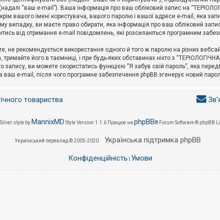
l (надалі “ваш e-mail”). Ваша інформація про ваш обліковий запис на “ТЕРІО
окрім вашого імені користувача, вашого паролю і вашої адреси e-mail, яка за
у випадку, ви маєте право обирати, яка інформація про ваш обліковий запи
итись від отримання e-mail повідомлень, які розсилаються програмним забе
е, не рекомендується використання одного й того ж паролю на різних вебса
 тримайте його в таємниці, і при будь-яких обставинах ніхто з “ТЕРІОЛОГІЧНА
о запису, ви можете скористатись функцією “Я забув свій пароль”, яка пере
а ваш e-mail, після чого програмне забезпечення phpBB згенерує новий парол
гічного товариства
Зв'
MannixMD
phpBB
Silver style by
Style Version 1.1.6
Працює на
® Forum Software © phpBB L
Українська підтримка phpBB
Український переклад © 2005-2020
Конфіденційність
Умови
|