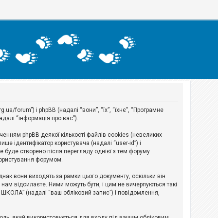
a/forum”) і phpBB (надалі “вони”, “їх”, “їхнє”, “Програмне
адалі “інформація про вас”).
нням phpBB деякої кількості файлів cookies (невеликих
ше ідентифікатор користувача (надалі “user-id”) і
ie буде створено після перегляду однієї з тем форуму
 користування форумом.
ак вони виходять за рамки цього документу, оскільки він
нам відсилаєте. Ними можуть бути, і цим не вичерпуються такі
А ШКОЛА” (надалі “ваш обліковий запис”) і повідомлення,
ароль, який використовується для входу під вашим обліковим