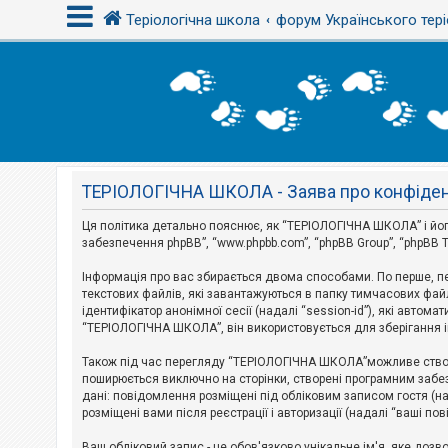
Теріологічна школа
форум Українського тері
В
х
і
д
ТЕРІОЛОГІЧНА ШКОЛА - Заява про конфіден
Р
е
є
Ця політика детально пояснює, як “ТЕРІОЛОГІЧНА ШКОЛА” і його пі
с
забезпечення phpBB”, “www.phpbb.com”, “phpBB Group”, “phpBB T
т
р
Інформація про вас збирається двома способами. По перше, п
а
текстових файлів, які завантажуються в папку тимчасових файл
ц
і
ідентифікатор анонімної сесії (надалі “session-id”), які авт
я
“ТЕРІОЛОГІЧНА ШКОЛА”, він використовується для зберігання ін
Також під час перегляду “ТЕРІОЛОГІЧНА ШКОЛА”можливе створе
Т
поширюється виключно на сторінки, створені програмним забез
е
дані: повідомлення розміщені під обліковим записом гостя (на
м
розміщені вами після реєстрації і авторизації (надалі “ваші по
и
б
Ваш обліковий запис - це обов'язково унікальне ім'я, яке доз