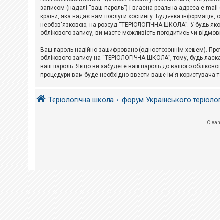
е
з
записом (надалі “ваш пароль”) і власна реальна адреса e-mai
в
країни, яка надає нам послуги хостингу. Будь-яка інформація, 
і
необов'язковою, на розсуд “ТЕРІОЛОГІЧНА ШКОЛА”. У будь-яком
д
облікового запису, ви маєте можливість погодитись чи відмов
п
о
в
Ваш пароль надійно зашифровано (одностороннім хешем). Прот
і
облікового запису на “ТЕРІОЛОГІЧНА ШКОЛА”, тому, будь ласка,
д
ваш пароль. Якщо ви забудете ваш пароль до вашого обліковог
е
процедури вам буде необхідно ввести ваше ім'я користувача т
й
Теріологічна школа
форум Українського теріоло
А
к
т
и
Clean
в
н
і
т
е
м
и
П
о
ш
у