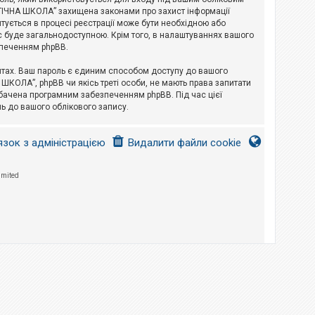
ЛОГІЧНА ШКОЛА” захищена законами про захист інформації
питується в процесі реєстрації може бути необхідною або
с буде загальнодоступною. Крім того, в налаштуваннях вашого
зпеченням phpBB.
йтах. Ваш пароль є єдиним способом доступу до вашого
 ШКОЛА”, phpBB чи якісь треті особи, не мають права запитати
дбачена програмним забезпеченням phpBB. Під час цієї
ь до вашого облікового запису.
язок з адміністрацією
Видалити файли cookie
imited