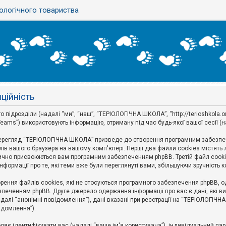
ологічного товариства
ційність
дрозділи (надалі “ми”, “наш”, “ТЕРІОЛОГІЧНА ШКОЛА”, “http://terioshkola.org.u
eams”) використовують інформацію, отриману під час будь-якої вашої сесії (н
ерегляд “ТЕРІОЛОГІЧНА ШКОЛА” призведе до створення програмним забезпече
ів вашого браузера на вашому комп'ютері. Перші два файли cookies містять ли
оматично присвоюються вам програмним забезпеченням phpBB. Третій файл cook
формації про те, які теми вже були переглянуті вами, збільшуючи зручність
ння файлів cookies, які не стосуються програмного забезпечення phpBB, одн
печенням phpBB. Друге джерело одержання інформації про вас є дані, які ви 
далі “анонімні повідомлення”), дані вказані при реєстрації на “ТЕРІОЛОГІЧН
відомлення”).
воляє ідентифікувати вас (надалі “ваше ім'я користувача”), індивідуальний п