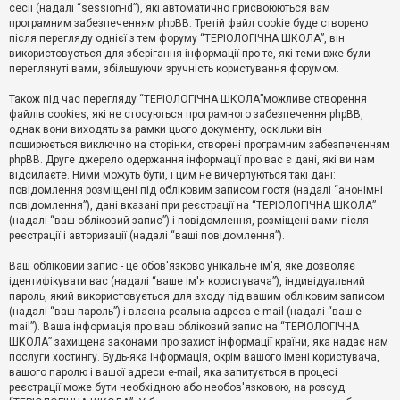
е
сесії (надалі “session-id”), які автоматично присвоюються вам
з
програмним забезпеченням phpBB. Третій файл cookie буде створено
в
і
після перегляду однієї з тем форуму “ТЕРІОЛОГІЧНА ШКОЛА”, він
д
використовується для зберігання інформації про те, які теми вже були
п
переглянуті вами, збільшуючи зручність користування форумом.
о
в
Також під час перегляду “ТЕРІОЛОГІЧНА ШКОЛА”можливе створення
і
д
файлів cookies, які не стосуються програмного забезпечення phpBB,
е
однак вони виходять за рамки цього документу, оскільки він
й
поширюється виключно на сторінки, створені програмним забезпеченням
phpBB. Друге джерело одержання інформації про вас є дані, які ви нам
відсилаєте. Ними можуть бути, і цим не вичерпуються такі дані:
А
повідомлення розміщені під обліковим записом гостя (надалі “анонімні
к
повідомлення”), дані вказані при реєстрації на “ТЕРІОЛОГІЧНА ШКОЛА”
т
(надалі “ваш обліковий запис”) і повідомлення, розміщені вами після
и
реєстрації і авторизації (надалі “ваші повідомлення”).
в
н
і
Ваш обліковий запис - це обов'язково унікальне ім'я, яке дозволяє
т
ідентифікувати вас (надалі “ваше ім'я користувача”), індивідуальний
е
пароль, який використовується для входу під вашим обліковим записом
м
и
(надалі “ваш пароль”) і власна реальна адреса e-mail (надалі “ваш e-
mail”). Ваша інформація про ваш обліковий запис на “ТЕРІОЛОГІЧНА
ШКОЛА” захищена законами про захист інформації країни, яка надає нам
послуги хостингу. Будь-яка інформація, окрім вашого імені користувача,
П
вашого паролю і вашої адреси e-mail, яка запитується в процесі
о
ш
реєстрації може бути необхідною або необов'язковою, на розсуд
у