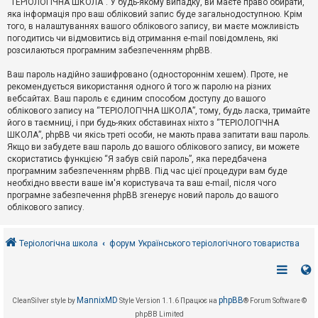
“ТЕРІОЛОГІЧНА ШКОЛА”. У будь-якому випадку, ви маєте право обирати,
к
яка інформація про ваш обліковий запис буде загальнодоступною. Крім
того, в налаштуваннях вашого облікового запису, ви маєте можливість
погодитись чи відмовитись від отримання e-mail повідомлень, які
Д
розсилаються програмним забезпеченням phpBB.
о
п
Ваш пароль надійно зашифровано (одностороннім хешем). Проте, не
о
рекомендується використання одного й того ж паролю на різних
м
о
вебсайтах. Ваш пароль є єдиним способом доступу до вашого
г
облікового запису на “ТЕРІОЛОГІЧНА ШКОЛА”, тому, будь ласка, тримайте
а
його в таємниці, і при будь-яких обставинах ніхто з “ТЕРІОЛОГІЧНА
ШКОЛА”, phpBB чи якісь треті особи, не мають права запитати ваш пароль.
Якщо ви забудете ваш пароль до вашого облікового запису, ви можете
скористатись функцією “Я забув свій пароль”, яка передбачена
програмним забезпеченням phpBB. Під час цієї процедури вам буде
необхідно ввести ваше ім'я користувача та ваш e-mail, після чого
програмне забезпечення phpBB згенерує новий пароль до вашого
облікового запису.
Теріологічна школа
форум Українського теріологічного товариства
MannixMD
phpBB
CleanSilver style by
Style Version 1.1.6
Працює на
® Forum Software ©
phpBB Limited