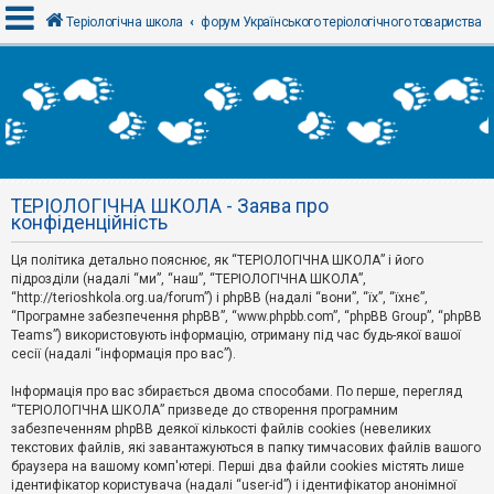
Теріологічна школа
форум Українського теріологічного товариства
В
х
і
д
ТЕРІОЛОГІЧНА ШКОЛА - Заява про
Р
конфіденційність
е
є
Ця політика детально пояснює, як “ТЕРІОЛОГІЧНА ШКОЛА” і його
с
т
підрозділи (надалі “ми”, “наш”, “ТЕРІОЛОГІЧНА ШКОЛА”,
р
“http://terioshkola.org.ua/forum”) і phpBB (надалі “вони”, “їх”, “їхнє”,
а
“Програмне забезпечення phpBB”, “www.phpbb.com”, “phpBB Group”, “phpBB
ц
Teams”) використовують інформацію, отриману під час будь-якої вашої
і
сесії (надалі “інформація про вас”).
я
Інформація про вас збирається двома способами. По перше, перегляд
“ТЕРІОЛОГІЧНА ШКОЛА” призведе до створення програмним
Т
забезпеченням phpBB деякої кількості файлів cookies (невеликих
е
м
текстових файлів, які завантажуються в папку тимчасових файлів вашого
и
браузера на вашому комп'ютері. Перші два файли cookies містять лише
б
ідентифікатор користувача (надалі “user-id”) і ідентифікатор анонімної