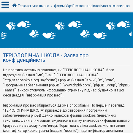
Теріологічна школа
форум Українського теріологічного товариства
В
х
і
д
ТЕРІОЛОГІЧНА ШКОЛА - Заява про
Р
конфіденційність
е
є
Ця політика детально пояснює, як “ТЕРІОЛОГІЧНА ШКОЛА” і його
с
т
підрозділи (надалі “ми”, “наш”, “ТЕРІОЛОГІЧНА ШКОЛА”,
р
“http://terioshkola.org.ua/forum”) і phpBB (надалі “вони”, “їх”, “їхнє”,
а
“Програмне забезпечення phpBB”, “www.phpbb.com”, “phpBB Group”, “phpBB
ц
Teams”) використовують інформацію, отриману під час будь-якої вашої
і
сесії (надалі “інформація про вас”).
я
Інформація про вас збирається двома способами. По перше, перегляд
“ТЕРІОЛОГІЧНА ШКОЛА” призведе до створення програмним
Т
забезпеченням phpBB деякої кількості файлів cookies (невеликих
е
м
текстових файлів, які завантажуються в папку тимчасових файлів вашого
и
браузера на вашому комп'ютері. Перші два файли cookies містять лише
б
ідентифікатор користувача (надалі “user-id”) і ідентифікатор анонімної