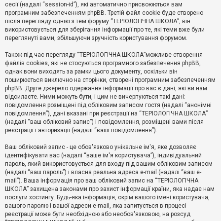
е
сесії (надалі “session-id”), які автоматично присвоюються вам
з
програмним забезпеченням phpBB. Третій файл cookie буде створено
в
і
після перегляду однієї з тем форуму “ТЕРІОЛОГІЧНА ШКОЛА”, він
д
використовується для зберігання інформації про те, які теми вже були
п
переглянуті вами, збільшуючи зручність користування форумом.
о
в
Також під час перегляду “ТЕРІОЛОГІЧНА ШКОЛА”можливе створення
і
д
файлів cookies, які не стосуються програмного забезпечення phpBB,
е
однак вони виходять за рамки цього документу, оскільки він
й
поширюється виключно на сторінки, створені програмним забезпеченням
phpBB. Друге джерело одержання інформації про вас є дані, які ви нам
відсилаєте. Ними можуть бути, і цим не вичерпуються такі дані:
А
повідомлення розміщені під обліковим записом гостя (надалі “анонімні
к
повідомлення”), дані вказані при реєстрації на “ТЕРІОЛОГІЧНА ШКОЛА”
т
(надалі “ваш обліковий запис”) і повідомлення, розміщені вами після
и
реєстрації і авторизації (надалі “ваші повідомлення”).
в
н
і
Ваш обліковий запис - це обов'язково унікальне ім'я, яке дозволяє
т
ідентифікувати вас (надалі “ваше ім'я користувача”), індивідуальний
е
пароль, який використовується для входу під вашим обліковим записом
м
и
(надалі “ваш пароль”) і власна реальна адреса e-mail (надалі “ваш e-
mail”). Ваша інформація про ваш обліковий запис на “ТЕРІОЛОГІЧНА
ШКОЛА” захищена законами про захист інформації країни, яка надає нам
послуги хостингу. Будь-яка інформація, окрім вашого імені користувача,
П
вашого паролю і вашої адреси e-mail, яка запитується в процесі
о
ш
реєстрації може бути необхідною або необов'язковою, на розсуд
у