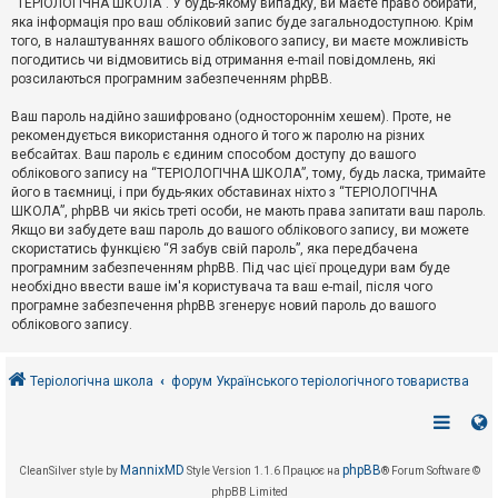
“ТЕРІОЛОГІЧНА ШКОЛА”. У будь-якому випадку, ви маєте право обирати,
к
яка інформація про ваш обліковий запис буде загальнодоступною. Крім
того, в налаштуваннях вашого облікового запису, ви маєте можливість
погодитись чи відмовитись від отримання e-mail повідомлень, які
Д
розсилаються програмним забезпеченням phpBB.
о
п
Ваш пароль надійно зашифровано (одностороннім хешем). Проте, не
о
рекомендується використання одного й того ж паролю на різних
м
о
вебсайтах. Ваш пароль є єдиним способом доступу до вашого
г
облікового запису на “ТЕРІОЛОГІЧНА ШКОЛА”, тому, будь ласка, тримайте
а
його в таємниці, і при будь-яких обставинах ніхто з “ТЕРІОЛОГІЧНА
ШКОЛА”, phpBB чи якісь треті особи, не мають права запитати ваш пароль.
Якщо ви забудете ваш пароль до вашого облікового запису, ви можете
скористатись функцією “Я забув свій пароль”, яка передбачена
програмним забезпеченням phpBB. Під час цієї процедури вам буде
необхідно ввести ваше ім'я користувача та ваш e-mail, після чого
програмне забезпечення phpBB згенерує новий пароль до вашого
облікового запису.
Теріологічна школа
форум Українського теріологічного товариства
MannixMD
phpBB
CleanSilver style by
Style Version 1.1.6
Працює на
® Forum Software ©
phpBB Limited