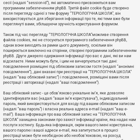
е
сесії (надалі “session-id”), які автоматично присвоюються вам
з
програмним забезпеченням phpBB. Третій файл cookie буде створено
в
і
після перегляду однієї з тем форуму “ТЕРІОЛОГІЧНА ШКОЛА”, він
д
використовується для зберігання інформації про те, які теми вже були
п
переглянуті вами, збільшуючи зручність користування форумом.
о
в
Також під час перегляду “ТЕРІОЛОГІЧНА ШКОЛА”можливе створення
і
д
файлів cookies, які не стосуються програмного забезпечення phpBB,
е
однак вони виходять за рамки цього документу, оскільки він
й
поширюється виключно на сторінки, створені програмним забезпеченням
phpBB. Друге джерело одержання інформації про вас є дані, які ви нам
відсилаєте. Ними можуть бути, і цим не вичерпуються такі дані:
А
повідомлення розміщені під обліковим записом гостя (надалі “анонімні
к
повідомлення”), дані вказані при реєстрації на “ТЕРІОЛОГІЧНА ШКОЛА”
т
(надалі “ваш обліковий запис”) і повідомлення, розміщені вами після
и
реєстрації і авторизації (надалі “ваші повідомлення”).
в
н
і
Ваш обліковий запис - це обов'язково унікальне ім'я, яке дозволяє
т
ідентифікувати вас (надалі “ваше ім'я користувача”), індивідуальний
е
пароль, який використовується для входу під вашим обліковим записом
м
и
(надалі “ваш пароль”) і власна реальна адреса e-mail (надалі “ваш e-
mail”). Ваша інформація про ваш обліковий запис на “ТЕРІОЛОГІЧНА
ШКОЛА” захищена законами про захист інформації країни, яка надає нам
послуги хостингу. Будь-яка інформація, окрім вашого імені користувача,
П
вашого паролю і вашої адреси e-mail, яка запитується в процесі
о
ш
реєстрації може бути необхідною або необов'язковою, на розсуд
у