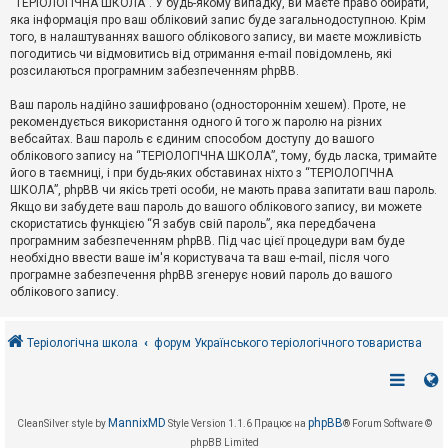
“ТЕРІОЛОГІЧНА ШКОЛА”. У будь-якому випадку, ви маєте право обирати,
к
яка інформація про ваш обліковий запис буде загальнодоступною. Крім
того, в налаштуваннях вашого облікового запису, ви маєте можливість
погодитись чи відмовитись від отримання e-mail повідомлень, які
Д
розсилаються програмним забезпеченням phpBB.
о
п
Ваш пароль надійно зашифровано (одностороннім хешем). Проте, не
о
рекомендується використання одного й того ж паролю на різних
м
о
вебсайтах. Ваш пароль є єдиним способом доступу до вашого
г
облікового запису на “ТЕРІОЛОГІЧНА ШКОЛА”, тому, будь ласка, тримайте
а
його в таємниці, і при будь-яких обставинах ніхто з “ТЕРІОЛОГІЧНА
ШКОЛА”, phpBB чи якісь треті особи, не мають права запитати ваш пароль.
Якщо ви забудете ваш пароль до вашого облікового запису, ви можете
скористатись функцією “Я забув свій пароль”, яка передбачена
програмним забезпеченням phpBB. Під час цієї процедури вам буде
необхідно ввести ваше ім'я користувача та ваш e-mail, після чого
програмне забезпечення phpBB згенерує новий пароль до вашого
облікового запису.
Теріологічна школа
форум Українського теріологічного товариства
MannixMD
phpBB
CleanSilver style by
Style Version 1.1.6
Працює на
® Forum Software ©
phpBB Limited