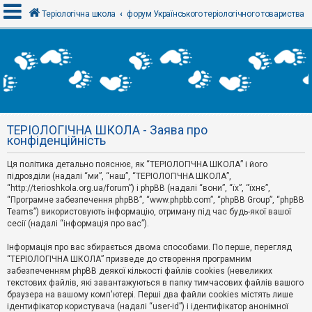
Теріологічна школа
форум Українського теріологічного товариства
В
х
і
д
ТЕРІОЛОГІЧНА ШКОЛА - Заява про
Р
конфіденційність
е
є
Ця політика детально пояснює, як “ТЕРІОЛОГІЧНА ШКОЛА” і його
с
т
підрозділи (надалі “ми”, “наш”, “ТЕРІОЛОГІЧНА ШКОЛА”,
р
“http://terioshkola.org.ua/forum”) і phpBB (надалі “вони”, “їх”, “їхнє”,
а
“Програмне забезпечення phpBB”, “www.phpbb.com”, “phpBB Group”, “phpBB
ц
Teams”) використовують інформацію, отриману під час будь-якої вашої
і
сесії (надалі “інформація про вас”).
я
Інформація про вас збирається двома способами. По перше, перегляд
“ТЕРІОЛОГІЧНА ШКОЛА” призведе до створення програмним
Т
забезпеченням phpBB деякої кількості файлів cookies (невеликих
е
м
текстових файлів, які завантажуються в папку тимчасових файлів вашого
и
браузера на вашому комп'ютері. Перші два файли cookies містять лише
б
ідентифікатор користувача (надалі “user-id”) і ідентифікатор анонімної