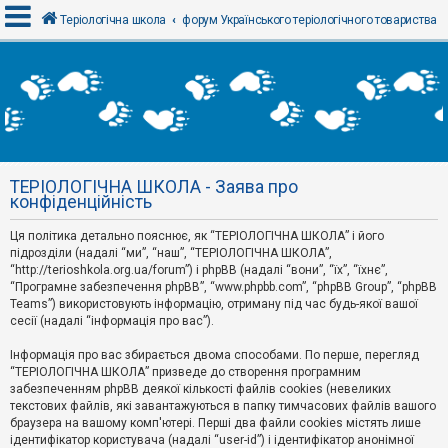
Теріологічна школа
форум Українського теріологічного товариства
В
х
і
д
ТЕРІОЛОГІЧНА ШКОЛА - Заява про
Р
конфіденційність
е
є
Ця політика детально пояснює, як “ТЕРІОЛОГІЧНА ШКОЛА” і його
с
т
підрозділи (надалі “ми”, “наш”, “ТЕРІОЛОГІЧНА ШКОЛА”,
р
“http://terioshkola.org.ua/forum”) і phpBB (надалі “вони”, “їх”, “їхнє”,
а
“Програмне забезпечення phpBB”, “www.phpbb.com”, “phpBB Group”, “phpBB
ц
Teams”) використовують інформацію, отриману під час будь-якої вашої
і
сесії (надалі “інформація про вас”).
я
Інформація про вас збирається двома способами. По перше, перегляд
“ТЕРІОЛОГІЧНА ШКОЛА” призведе до створення програмним
Т
забезпеченням phpBB деякої кількості файлів cookies (невеликих
е
м
текстових файлів, які завантажуються в папку тимчасових файлів вашого
и
браузера на вашому комп'ютері. Перші два файли cookies містять лише
б
ідентифікатор користувача (надалі “user-id”) і ідентифікатор анонімної