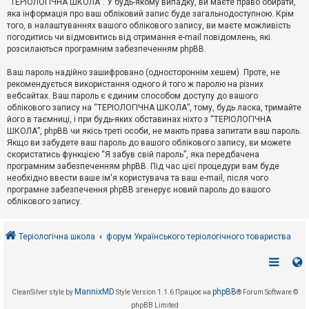
“ТЕРІОЛОГІЧНА ШКОЛА”. У будь-якому випадку, ви маєте право обирати,
к
яка інформація про ваш обліковий запис буде загальнодоступною. Крім
того, в налаштуваннях вашого облікового запису, ви маєте можливість
погодитись чи відмовитись від отримання e-mail повідомлень, які
Д
розсилаються програмним забезпеченням phpBB.
о
п
Ваш пароль надійно зашифровано (одностороннім хешем). Проте, не
о
рекомендується використання одного й того ж паролю на різних
м
о
вебсайтах. Ваш пароль є єдиним способом доступу до вашого
г
облікового запису на “ТЕРІОЛОГІЧНА ШКОЛА”, тому, будь ласка, тримайте
а
його в таємниці, і при будь-яких обставинах ніхто з “ТЕРІОЛОГІЧНА
ШКОЛА”, phpBB чи якісь треті особи, не мають права запитати ваш пароль.
Якщо ви забудете ваш пароль до вашого облікового запису, ви можете
скористатись функцією “Я забув свій пароль”, яка передбачена
програмним забезпеченням phpBB. Під час цієї процедури вам буде
необхідно ввести ваше ім'я користувача та ваш e-mail, після чого
програмне забезпечення phpBB згенерує новий пароль до вашого
облікового запису.
Теріологічна школа
форум Українського теріологічного товариства
MannixMD
phpBB
CleanSilver style by
Style Version 1.1.6
Працює на
® Forum Software ©
phpBB Limited