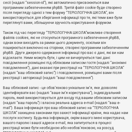
е
сесії (надалі “session-id”), які автоматично присвоюються вам
з
програмним забезпеченням phpBB. Третій файл cookie буде створено
в
і
після перегляду однієї з тем форуму “ТЕРІОЛОГІЧНА ШКОЛА”, він
д
використовується для зберігання інформації про те, які теми вже були
п
переглянуті вами, збільшуючи зручність користування форумом.
о
в
Також під час перегляду “ТЕРІОЛОГІЧНА ШКОЛА”можливе створення
і
д
файлів cookies, які не стосуються програмного забезпечення phpBB,
е
однак вони виходять за рамки цього документу, оскільки він
й
поширюється виключно на сторінки, створені програмним забезпеченням
phpBB. Друге джерело одержання інформації про вас є дані, які ви нам
відсилаєте. Ними можуть бути, і цим не вичерпуються такі дані:
А
повідомлення розміщені під обліковим записом гостя (надалі “анонімні
к
повідомлення”), дані вказані при реєстрації на “ТЕРІОЛОГІЧНА ШКОЛА”
т
(надалі “ваш обліковий запис”) і повідомлення, розміщені вами після
и
реєстрації і авторизації (надалі “ваші повідомлення”).
в
н
і
Ваш обліковий запис - це обов'язково унікальне ім'я, яке дозволяє
т
ідентифікувати вас (надалі “ваше ім'я користувача”), індивідуальний
е
пароль, який використовується для входу під вашим обліковим записом
м
и
(надалі “ваш пароль”) і власна реальна адреса e-mail (надалі “ваш e-
mail”). Ваша інформація про ваш обліковий запис на “ТЕРІОЛОГІЧНА
ШКОЛА” захищена законами про захист інформації країни, яка надає нам
послуги хостингу. Будь-яка інформація, окрім вашого імені користувача,
П
вашого паролю і вашої адреси e-mail, яка запитується в процесі
о
ш
реєстрації може бути необхідною або необов'язковою, на розсуд
у