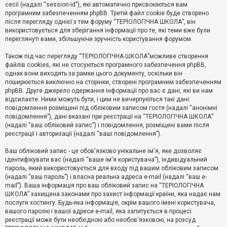
е
сесії (надалі “session-id”), які автоматично присвоюються вам
з
програмним забезпеченням phpBB. Третій файл cookie буде створено
в
і
після перегляду однієї з тем форуму “ТЕРІОЛОГІЧНА ШКОЛА”, він
д
використовується для зберігання інформації про те, які теми вже були
п
переглянуті вами, збільшуючи зручність користування форумом.
о
в
Також під час перегляду “ТЕРІОЛОГІЧНА ШКОЛА”можливе створення
і
д
файлів cookies, які не стосуються програмного забезпечення phpBB,
е
однак вони виходять за рамки цього документу, оскільки він
й
поширюється виключно на сторінки, створені програмним забезпеченням
phpBB. Друге джерело одержання інформації про вас є дані, які ви нам
відсилаєте. Ними можуть бути, і цим не вичерпуються такі дані:
А
повідомлення розміщені під обліковим записом гостя (надалі “анонімні
к
повідомлення”), дані вказані при реєстрації на “ТЕРІОЛОГІЧНА ШКОЛА”
т
(надалі “ваш обліковий запис”) і повідомлення, розміщені вами після
и
реєстрації і авторизації (надалі “ваші повідомлення”).
в
н
і
Ваш обліковий запис - це обов'язково унікальне ім'я, яке дозволяє
т
ідентифікувати вас (надалі “ваше ім'я користувача”), індивідуальний
е
пароль, який використовується для входу під вашим обліковим записом
м
и
(надалі “ваш пароль”) і власна реальна адреса e-mail (надалі “ваш e-
mail”). Ваша інформація про ваш обліковий запис на “ТЕРІОЛОГІЧНА
ШКОЛА” захищена законами про захист інформації країни, яка надає нам
послуги хостингу. Будь-яка інформація, окрім вашого імені користувача,
П
вашого паролю і вашої адреси e-mail, яка запитується в процесі
о
ш
реєстрації може бути необхідною або необов'язковою, на розсуд
у