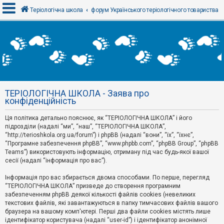
Теріологічна школа
форум Українського теріологічного товариства
В
х
і
д
ТЕРІОЛОГІЧНА ШКОЛА - Заява про
Р
конфіденційність
е
є
Ця політика детально пояснює, як “ТЕРІОЛОГІЧНА ШКОЛА” і його
с
т
підрозділи (надалі “ми”, “наш”, “ТЕРІОЛОГІЧНА ШКОЛА”,
р
“http://terioshkola.org.ua/forum”) і phpBB (надалі “вони”, “їх”, “їхнє”,
а
“Програмне забезпечення phpBB”, “www.phpbb.com”, “phpBB Group”, “phpBB
ц
Teams”) використовують інформацію, отриману під час будь-якої вашої
і
сесії (надалі “інформація про вас”).
я
Інформація про вас збирається двома способами. По перше, перегляд
“ТЕРІОЛОГІЧНА ШКОЛА” призведе до створення програмним
Т
забезпеченням phpBB деякої кількості файлів cookies (невеликих
е
м
текстових файлів, які завантажуються в папку тимчасових файлів вашого
и
браузера на вашому комп'ютері. Перші два файли cookies містять лише
б
ідентифікатор користувача (надалі “user-id”) і ідентифікатор анонімної