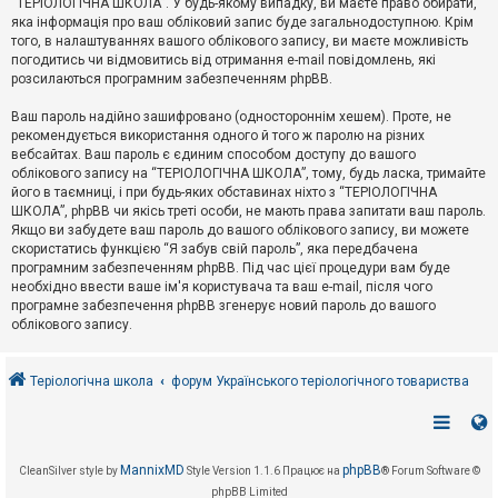
“ТЕРІОЛОГІЧНА ШКОЛА”. У будь-якому випадку, ви маєте право обирати,
к
яка інформація про ваш обліковий запис буде загальнодоступною. Крім
того, в налаштуваннях вашого облікового запису, ви маєте можливість
погодитись чи відмовитись від отримання e-mail повідомлень, які
Д
розсилаються програмним забезпеченням phpBB.
о
п
Ваш пароль надійно зашифровано (одностороннім хешем). Проте, не
о
рекомендується використання одного й того ж паролю на різних
м
о
вебсайтах. Ваш пароль є єдиним способом доступу до вашого
г
облікового запису на “ТЕРІОЛОГІЧНА ШКОЛА”, тому, будь ласка, тримайте
а
його в таємниці, і при будь-яких обставинах ніхто з “ТЕРІОЛОГІЧНА
ШКОЛА”, phpBB чи якісь треті особи, не мають права запитати ваш пароль.
Якщо ви забудете ваш пароль до вашого облікового запису, ви можете
скористатись функцією “Я забув свій пароль”, яка передбачена
програмним забезпеченням phpBB. Під час цієї процедури вам буде
необхідно ввести ваше ім'я користувача та ваш e-mail, після чого
програмне забезпечення phpBB згенерує новий пароль до вашого
облікового запису.
Теріологічна школа
форум Українського теріологічного товариства
MannixMD
phpBB
CleanSilver style by
Style Version 1.1.6
Працює на
® Forum Software ©
phpBB Limited