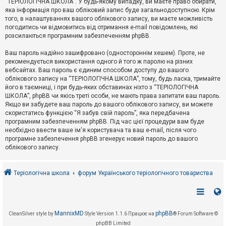
“ТЕРІОЛОГІЧНА ШКОЛА”. У будь-якому випадку, ви маєте право обирати,
к
яка інформація про ваш обліковий запис буде загальнодоступною. Крім
того, в налаштуваннях вашого облікового запису, ви маєте можливість
погодитись чи відмовитись від отримання e-mail повідомлень, які
Д
розсилаються програмним забезпеченням phpBB.
о
п
Ваш пароль надійно зашифровано (одностороннім хешем). Проте, не
о
рекомендується використання одного й того ж паролю на різних
м
о
вебсайтах. Ваш пароль є єдиним способом доступу до вашого
г
облікового запису на “ТЕРІОЛОГІЧНА ШКОЛА”, тому, будь ласка, тримайте
а
його в таємниці, і при будь-яких обставинах ніхто з “ТЕРІОЛОГІЧНА
ШКОЛА”, phpBB чи якісь треті особи, не мають права запитати ваш пароль.
Якщо ви забудете ваш пароль до вашого облікового запису, ви можете
скористатись функцією “Я забув свій пароль”, яка передбачена
програмним забезпеченням phpBB. Під час цієї процедури вам буде
необхідно ввести ваше ім'я користувача та ваш e-mail, після чого
програмне забезпечення phpBB згенерує новий пароль до вашого
облікового запису.
Теріологічна школа
форум Українського теріологічного товариства
MannixMD
phpBB
CleanSilver style by
Style Version 1.1.6
Працює на
® Forum Software ©
phpBB Limited