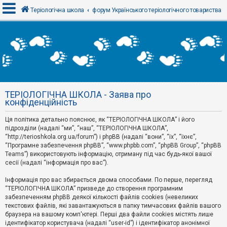
Теріологічна школа
форум Українського теріологічного товариства
В
х
і
д
ТЕРІОЛОГІЧНА ШКОЛА - Заява про
Р
конфіденційність
е
є
Ця політика детально пояснює, як “ТЕРІОЛОГІЧНА ШКОЛА” і його
с
т
підрозділи (надалі “ми”, “наш”, “ТЕРІОЛОГІЧНА ШКОЛА”,
р
“http://terioshkola.org.ua/forum”) і phpBB (надалі “вони”, “їх”, “їхнє”,
а
“Програмне забезпечення phpBB”, “www.phpbb.com”, “phpBB Group”, “phpBB
ц
Teams”) використовують інформацію, отриману під час будь-якої вашої
і
сесії (надалі “інформація про вас”).
я
Інформація про вас збирається двома способами. По перше, перегляд
“ТЕРІОЛОГІЧНА ШКОЛА” призведе до створення програмним
Т
забезпеченням phpBB деякої кількості файлів cookies (невеликих
е
м
текстових файлів, які завантажуються в папку тимчасових файлів вашого
и
браузера на вашому комп'ютері. Перші два файли cookies містять лише
б
ідентифікатор користувача (надалі “user-id”) і ідентифікатор анонімної