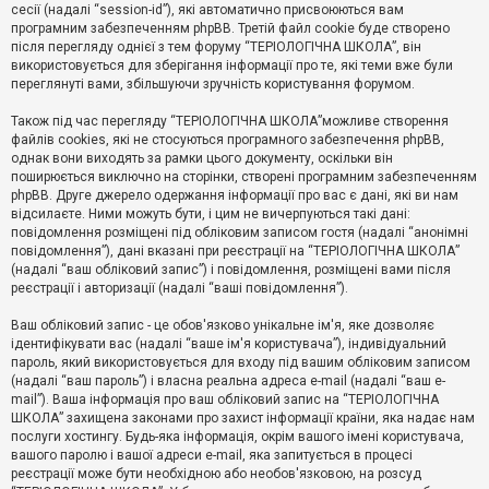
е
сесії (надалі “session-id”), які автоматично присвоюються вам
з
програмним забезпеченням phpBB. Третій файл cookie буде створено
в
і
після перегляду однієї з тем форуму “ТЕРІОЛОГІЧНА ШКОЛА”, він
д
використовується для зберігання інформації про те, які теми вже були
п
переглянуті вами, збільшуючи зручність користування форумом.
о
в
Також під час перегляду “ТЕРІОЛОГІЧНА ШКОЛА”можливе створення
і
д
файлів cookies, які не стосуються програмного забезпечення phpBB,
е
однак вони виходять за рамки цього документу, оскільки він
й
поширюється виключно на сторінки, створені програмним забезпеченням
phpBB. Друге джерело одержання інформації про вас є дані, які ви нам
відсилаєте. Ними можуть бути, і цим не вичерпуються такі дані:
А
повідомлення розміщені під обліковим записом гостя (надалі “анонімні
к
повідомлення”), дані вказані при реєстрації на “ТЕРІОЛОГІЧНА ШКОЛА”
т
(надалі “ваш обліковий запис”) і повідомлення, розміщені вами після
и
реєстрації і авторизації (надалі “ваші повідомлення”).
в
н
і
Ваш обліковий запис - це обов'язково унікальне ім'я, яке дозволяє
т
ідентифікувати вас (надалі “ваше ім'я користувача”), індивідуальний
е
пароль, який використовується для входу під вашим обліковим записом
м
и
(надалі “ваш пароль”) і власна реальна адреса e-mail (надалі “ваш e-
mail”). Ваша інформація про ваш обліковий запис на “ТЕРІОЛОГІЧНА
ШКОЛА” захищена законами про захист інформації країни, яка надає нам
послуги хостингу. Будь-яка інформація, окрім вашого імені користувача,
П
вашого паролю і вашої адреси e-mail, яка запитується в процесі
о
ш
реєстрації може бути необхідною або необов'язковою, на розсуд
у