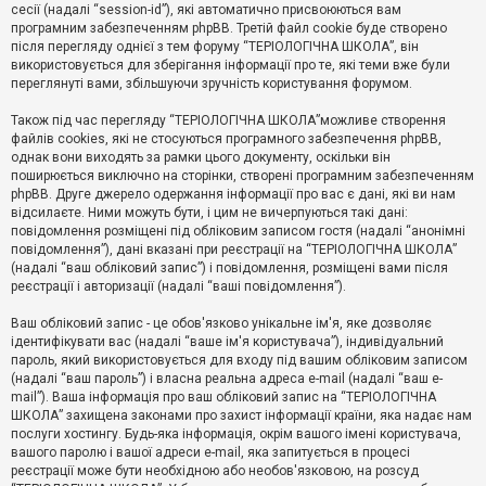
е
сесії (надалі “session-id”), які автоматично присвоюються вам
з
програмним забезпеченням phpBB. Третій файл cookie буде створено
в
і
після перегляду однієї з тем форуму “ТЕРІОЛОГІЧНА ШКОЛА”, він
д
використовується для зберігання інформації про те, які теми вже були
п
переглянуті вами, збільшуючи зручність користування форумом.
о
в
Також під час перегляду “ТЕРІОЛОГІЧНА ШКОЛА”можливе створення
і
д
файлів cookies, які не стосуються програмного забезпечення phpBB,
е
однак вони виходять за рамки цього документу, оскільки він
й
поширюється виключно на сторінки, створені програмним забезпеченням
phpBB. Друге джерело одержання інформації про вас є дані, які ви нам
відсилаєте. Ними можуть бути, і цим не вичерпуються такі дані:
А
повідомлення розміщені під обліковим записом гостя (надалі “анонімні
к
повідомлення”), дані вказані при реєстрації на “ТЕРІОЛОГІЧНА ШКОЛА”
т
(надалі “ваш обліковий запис”) і повідомлення, розміщені вами після
и
реєстрації і авторизації (надалі “ваші повідомлення”).
в
н
і
Ваш обліковий запис - це обов'язково унікальне ім'я, яке дозволяє
т
ідентифікувати вас (надалі “ваше ім'я користувача”), індивідуальний
е
пароль, який використовується для входу під вашим обліковим записом
м
и
(надалі “ваш пароль”) і власна реальна адреса e-mail (надалі “ваш e-
mail”). Ваша інформація про ваш обліковий запис на “ТЕРІОЛОГІЧНА
ШКОЛА” захищена законами про захист інформації країни, яка надає нам
послуги хостингу. Будь-яка інформація, окрім вашого імені користувача,
П
вашого паролю і вашої адреси e-mail, яка запитується в процесі
о
ш
реєстрації може бути необхідною або необов'язковою, на розсуд
у