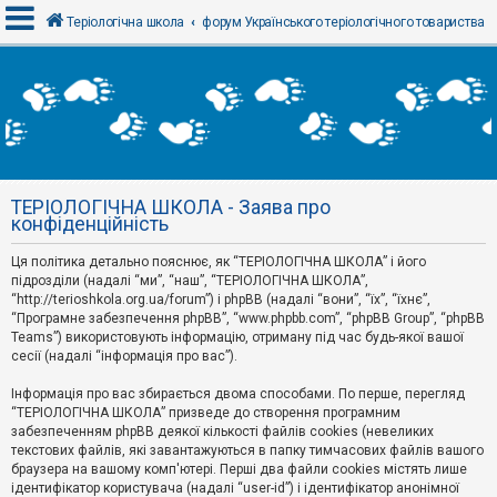
Теріологічна школа
форум Українського теріологічного товариства
В
х
і
д
ТЕРІОЛОГІЧНА ШКОЛА - Заява про
Р
конфіденційність
е
є
Ця політика детально пояснює, як “ТЕРІОЛОГІЧНА ШКОЛА” і його
с
т
підрозділи (надалі “ми”, “наш”, “ТЕРІОЛОГІЧНА ШКОЛА”,
р
“http://terioshkola.org.ua/forum”) і phpBB (надалі “вони”, “їх”, “їхнє”,
а
“Програмне забезпечення phpBB”, “www.phpbb.com”, “phpBB Group”, “phpBB
ц
Teams”) використовують інформацію, отриману під час будь-якої вашої
і
сесії (надалі “інформація про вас”).
я
Інформація про вас збирається двома способами. По перше, перегляд
“ТЕРІОЛОГІЧНА ШКОЛА” призведе до створення програмним
Т
забезпеченням phpBB деякої кількості файлів cookies (невеликих
е
м
текстових файлів, які завантажуються в папку тимчасових файлів вашого
и
браузера на вашому комп'ютері. Перші два файли cookies містять лише
б
ідентифікатор користувача (надалі “user-id”) і ідентифікатор анонімної