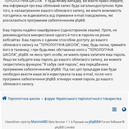
“ТЕРІОЛОГІЧНА ШКОЛА”. У будь-якому випадку, ви маєте право обирати,
к
яка інформація про ваш обліковий запис буде загальнодоступною. Крім
того, в налаштуваннях вашого облікового запису, ви маєте можливість
погодитись чи відмовитись від отримання e-mail повідомлень, які
Д
розсилаються програмним забезпеченням phpBB.
о
п
Ваш пароль надійно зашифровано (одностороннім хешем). Проте, не
о
рекомендується використання одного й того ж паролю на різних
м
о
вебсайтах. Ваш пароль є єдиним способом доступу до вашого
г
облікового запису на “ТЕРІОЛОГІЧНА ШКОЛА”, тому, будь ласка, тримайте
а
його в таємниці, і при будь-яких обставинах ніхто з “ТЕРІОЛОГІЧНА
ШКОЛА”, phpBB чи якісь треті особи, не мають права запитати ваш пароль.
Якщо ви забудете ваш пароль до вашого облікового запису, ви можете
скористатись функцією “Я забув свій пароль”, яка передбачена
програмним забезпеченням phpBB. Під час цієї процедури вам буде
необхідно ввести ваше ім'я користувача та ваш e-mail, після чого
програмне забезпечення phpBB згенерує новий пароль до вашого
облікового запису.
Теріологічна школа
форум Українського теріологічного товариства
MannixMD
phpBB
CleanSilver style by
Style Version 1.1.6
Працює на
® Forum Software ©
phpBB Limited