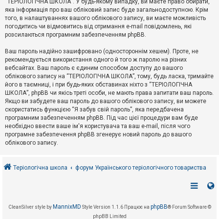
“ТЕРІОЛОГІЧНА ШКОЛА”. У будь-якому випадку, ви маєте право обирати,
к
яка інформація про ваш обліковий запис буде загальнодоступною. Крім
того, в налаштуваннях вашого облікового запису, ви маєте можливість
погодитись чи відмовитись від отримання e-mail повідомлень, які
Д
розсилаються програмним забезпеченням phpBB.
о
п
Ваш пароль надійно зашифровано (одностороннім хешем). Проте, не
о
рекомендується використання одного й того ж паролю на різних
м
о
вебсайтах. Ваш пароль є єдиним способом доступу до вашого
г
облікового запису на “ТЕРІОЛОГІЧНА ШКОЛА”, тому, будь ласка, тримайте
а
його в таємниці, і при будь-яких обставинах ніхто з “ТЕРІОЛОГІЧНА
ШКОЛА”, phpBB чи якісь треті особи, не мають права запитати ваш пароль.
Якщо ви забудете ваш пароль до вашого облікового запису, ви можете
скористатись функцією “Я забув свій пароль”, яка передбачена
програмним забезпеченням phpBB. Під час цієї процедури вам буде
необхідно ввести ваше ім'я користувача та ваш e-mail, після чого
програмне забезпечення phpBB згенерує новий пароль до вашого
облікового запису.
Теріологічна школа
форум Українського теріологічного товариства
MannixMD
phpBB
CleanSilver style by
Style Version 1.1.6
Працює на
® Forum Software ©
phpBB Limited