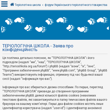
Теріологічна школа
форум Українського теріологічного товариства
В
х
і
д
ТЕРІОЛОГІЧНА ШКОЛА - Заява про
Р
конфіденційність
е
є
Ця політика детально пояснює, як “ТЕРІОЛОГІЧНА ШКОЛА” і його
с
т
підрозділи (надалі “ми”, “наш”, “ТЕРІОЛОГІЧНА ШКОЛА”,
р
“http://terioshkola.org.ua/forum”) і phpBB (надалі “вони”, “їх”, “їхнє”,
а
“Програмне забезпечення phpBB”, “www.phpbb.com”, “phpBB Group”, “phpBB
ц
Teams”) використовують інформацію, отриману під час будь-якої вашої
і
сесії (надалі “інформація про вас”).
я
Інформація про вас збирається двома способами. По перше, перегляд
“ТЕРІОЛОГІЧНА ШКОЛА” призведе до створення програмним
Т
забезпеченням phpBB деякої кількості файлів cookies (невеликих
е
м
текстових файлів, які завантажуються в папку тимчасових файлів вашого
и
браузера на вашому комп'ютері. Перші два файли cookies містять лише
б
ідентифікатор користувача (надалі “user-id”) і ідентифікатор анонімної