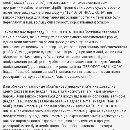
е
сесії (надалі “session-id”), які автоматично присвоюються вам
з
програмним забезпеченням phpBB. Третій файл cookie буде створено
в
і
після перегляду однієї з тем форуму “ТЕРІОЛОГІЧНА ШКОЛА”, він
д
використовується для зберігання інформації про те, які теми вже були
п
переглянуті вами, збільшуючи зручність користування форумом.
о
в
Також під час перегляду “ТЕРІОЛОГІЧНА ШКОЛА”можливе створення
і
д
файлів cookies, які не стосуються програмного забезпечення phpBB,
е
однак вони виходять за рамки цього документу, оскільки він
й
поширюється виключно на сторінки, створені програмним забезпеченням
phpBB. Друге джерело одержання інформації про вас є дані, які ви нам
відсилаєте. Ними можуть бути, і цим не вичерпуються такі дані:
А
повідомлення розміщені під обліковим записом гостя (надалі “анонімні
к
повідомлення”), дані вказані при реєстрації на “ТЕРІОЛОГІЧНА ШКОЛА”
т
(надалі “ваш обліковий запис”) і повідомлення, розміщені вами після
и
реєстрації і авторизації (надалі “ваші повідомлення”).
в
н
і
Ваш обліковий запис - це обов'язково унікальне ім'я, яке дозволяє
т
ідентифікувати вас (надалі “ваше ім'я користувача”), індивідуальний
е
пароль, який використовується для входу під вашим обліковим записом
м
и
(надалі “ваш пароль”) і власна реальна адреса e-mail (надалі “ваш e-
mail”). Ваша інформація про ваш обліковий запис на “ТЕРІОЛОГІЧНА
ШКОЛА” захищена законами про захист інформації країни, яка надає нам
послуги хостингу. Будь-яка інформація, окрім вашого імені користувача,
П
вашого паролю і вашої адреси e-mail, яка запитується в процесі
о
ш
реєстрації може бути необхідною або необов'язковою, на розсуд
у