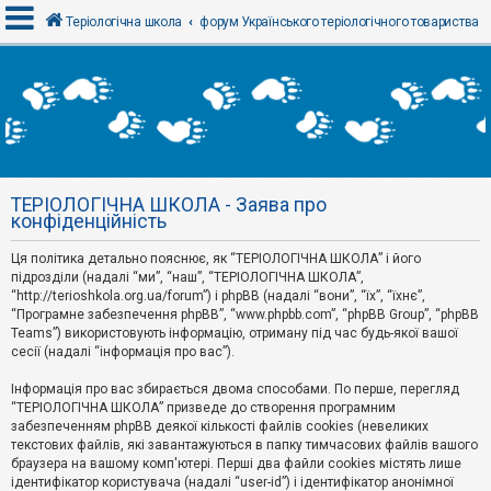
Теріологічна школа
форум Українського теріологічного товариства
В
х
і
д
ТЕРІОЛОГІЧНА ШКОЛА - Заява про
Р
конфіденційність
е
є
Ця політика детально пояснює, як “ТЕРІОЛОГІЧНА ШКОЛА” і його
с
т
підрозділи (надалі “ми”, “наш”, “ТЕРІОЛОГІЧНА ШКОЛА”,
р
“http://terioshkola.org.ua/forum”) і phpBB (надалі “вони”, “їх”, “їхнє”,
а
“Програмне забезпечення phpBB”, “www.phpbb.com”, “phpBB Group”, “phpBB
ц
Teams”) використовують інформацію, отриману під час будь-якої вашої
і
сесії (надалі “інформація про вас”).
я
Інформація про вас збирається двома способами. По перше, перегляд
“ТЕРІОЛОГІЧНА ШКОЛА” призведе до створення програмним
Т
забезпеченням phpBB деякої кількості файлів cookies (невеликих
е
м
текстових файлів, які завантажуються в папку тимчасових файлів вашого
и
браузера на вашому комп'ютері. Перші два файли cookies містять лише
б
ідентифікатор користувача (надалі “user-id”) і ідентифікатор анонімної