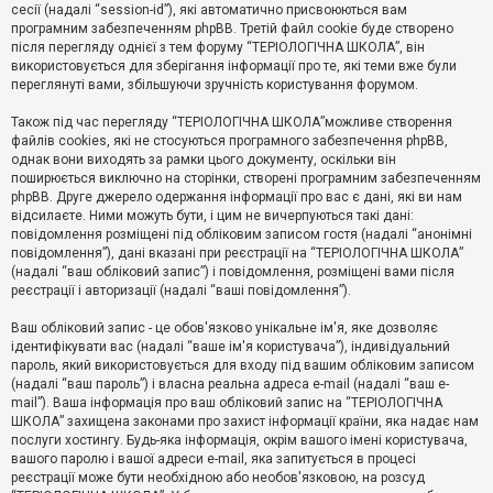
е
сесії (надалі “session-id”), які автоматично присвоюються вам
з
програмним забезпеченням phpBB. Третій файл cookie буде створено
в
і
після перегляду однієї з тем форуму “ТЕРІОЛОГІЧНА ШКОЛА”, він
д
використовується для зберігання інформації про те, які теми вже були
п
переглянуті вами, збільшуючи зручність користування форумом.
о
в
Також під час перегляду “ТЕРІОЛОГІЧНА ШКОЛА”можливе створення
і
д
файлів cookies, які не стосуються програмного забезпечення phpBB,
е
однак вони виходять за рамки цього документу, оскільки він
й
поширюється виключно на сторінки, створені програмним забезпеченням
phpBB. Друге джерело одержання інформації про вас є дані, які ви нам
відсилаєте. Ними можуть бути, і цим не вичерпуються такі дані:
А
повідомлення розміщені під обліковим записом гостя (надалі “анонімні
к
повідомлення”), дані вказані при реєстрації на “ТЕРІОЛОГІЧНА ШКОЛА”
т
(надалі “ваш обліковий запис”) і повідомлення, розміщені вами після
и
реєстрації і авторизації (надалі “ваші повідомлення”).
в
н
і
Ваш обліковий запис - це обов'язково унікальне ім'я, яке дозволяє
т
ідентифікувати вас (надалі “ваше ім'я користувача”), індивідуальний
е
пароль, який використовується для входу під вашим обліковим записом
м
и
(надалі “ваш пароль”) і власна реальна адреса e-mail (надалі “ваш e-
mail”). Ваша інформація про ваш обліковий запис на “ТЕРІОЛОГІЧНА
ШКОЛА” захищена законами про захист інформації країни, яка надає нам
послуги хостингу. Будь-яка інформація, окрім вашого імені користувача,
П
вашого паролю і вашої адреси e-mail, яка запитується в процесі
о
ш
реєстрації може бути необхідною або необов'язковою, на розсуд
у