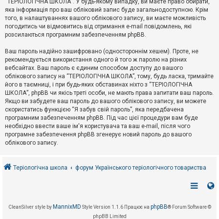
“ТЕРІОЛОГІЧНА ШКОЛА”. У будь-якому випадку, ви маєте право обирати,
к
яка інформація про ваш обліковий запис буде загальнодоступною. Крім
того, в налаштуваннях вашого облікового запису, ви маєте можливість
погодитись чи відмовитись від отримання e-mail повідомлень, які
Д
розсилаються програмним забезпеченням phpBB.
о
п
Ваш пароль надійно зашифровано (одностороннім хешем). Проте, не
о
рекомендується використання одного й того ж паролю на різних
м
о
вебсайтах. Ваш пароль є єдиним способом доступу до вашого
г
облікового запису на “ТЕРІОЛОГІЧНА ШКОЛА”, тому, будь ласка, тримайте
а
його в таємниці, і при будь-яких обставинах ніхто з “ТЕРІОЛОГІЧНА
ШКОЛА”, phpBB чи якісь треті особи, не мають права запитати ваш пароль.
Якщо ви забудете ваш пароль до вашого облікового запису, ви можете
скористатись функцією “Я забув свій пароль”, яка передбачена
програмним забезпеченням phpBB. Під час цієї процедури вам буде
необхідно ввести ваше ім'я користувача та ваш e-mail, після чого
програмне забезпечення phpBB згенерує новий пароль до вашого
облікового запису.
Теріологічна школа
форум Українського теріологічного товариства
MannixMD
phpBB
CleanSilver style by
Style Version 1.1.6
Працює на
® Forum Software ©
phpBB Limited