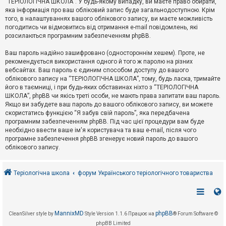
“ТЕРІОЛОГІЧНА ШКОЛА”. У будь-якому випадку, ви маєте право обирати,
к
яка інформація про ваш обліковий запис буде загальнодоступною. Крім
того, в налаштуваннях вашого облікового запису, ви маєте можливість
погодитись чи відмовитись від отримання e-mail повідомлень, які
Д
розсилаються програмним забезпеченням phpBB.
о
п
Ваш пароль надійно зашифровано (одностороннім хешем). Проте, не
о
рекомендується використання одного й того ж паролю на різних
м
о
вебсайтах. Ваш пароль є єдиним способом доступу до вашого
г
облікового запису на “ТЕРІОЛОГІЧНА ШКОЛА”, тому, будь ласка, тримайте
а
його в таємниці, і при будь-яких обставинах ніхто з “ТЕРІОЛОГІЧНА
ШКОЛА”, phpBB чи якісь треті особи, не мають права запитати ваш пароль.
Якщо ви забудете ваш пароль до вашого облікового запису, ви можете
скористатись функцією “Я забув свій пароль”, яка передбачена
програмним забезпеченням phpBB. Під час цієї процедури вам буде
необхідно ввести ваше ім'я користувача та ваш e-mail, після чого
програмне забезпечення phpBB згенерує новий пароль до вашого
облікового запису.
Теріологічна школа
форум Українського теріологічного товариства
MannixMD
phpBB
CleanSilver style by
Style Version 1.1.6
Працює на
® Forum Software ©
phpBB Limited