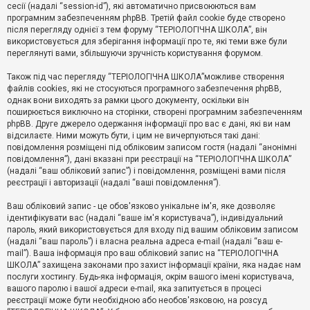
е
сесії (надалі “session-id”), які автоматично присвоюються вам
з
програмним забезпеченням phpBB. Третій файл cookie буде створено
в
і
після перегляду однієї з тем форуму “ТЕРІОЛОГІЧНА ШКОЛА”, він
д
використовується для зберігання інформації про те, які теми вже були
п
переглянуті вами, збільшуючи зручність користування форумом.
о
в
Також під час перегляду “ТЕРІОЛОГІЧНА ШКОЛА”можливе створення
і
д
файлів cookies, які не стосуються програмного забезпечення phpBB,
е
однак вони виходять за рамки цього документу, оскільки він
й
поширюється виключно на сторінки, створені програмним забезпеченням
phpBB. Друге джерело одержання інформації про вас є дані, які ви нам
відсилаєте. Ними можуть бути, і цим не вичерпуються такі дані:
А
повідомлення розміщені під обліковим записом гостя (надалі “анонімні
к
повідомлення”), дані вказані при реєстрації на “ТЕРІОЛОГІЧНА ШКОЛА”
т
(надалі “ваш обліковий запис”) і повідомлення, розміщені вами після
и
реєстрації і авторизації (надалі “ваші повідомлення”).
в
н
і
Ваш обліковий запис - це обов'язково унікальне ім'я, яке дозволяє
т
ідентифікувати вас (надалі “ваше ім'я користувача”), індивідуальний
е
пароль, який використовується для входу під вашим обліковим записом
м
и
(надалі “ваш пароль”) і власна реальна адреса e-mail (надалі “ваш e-
mail”). Ваша інформація про ваш обліковий запис на “ТЕРІОЛОГІЧНА
ШКОЛА” захищена законами про захист інформації країни, яка надає нам
послуги хостингу. Будь-яка інформація, окрім вашого імені користувача,
П
вашого паролю і вашої адреси e-mail, яка запитується в процесі
о
ш
реєстрації може бути необхідною або необов'язковою, на розсуд
у