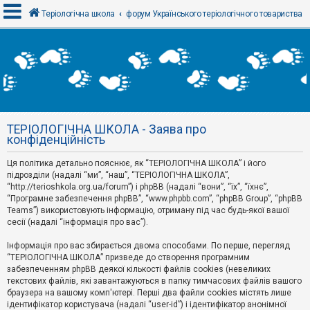
Теріологічна школа
форум Українського теріологічного товариства
В
х
і
д
ТЕРІОЛОГІЧНА ШКОЛА - Заява про
Р
конфіденційність
е
є
Ця політика детально пояснює, як “ТЕРІОЛОГІЧНА ШКОЛА” і його
с
т
підрозділи (надалі “ми”, “наш”, “ТЕРІОЛОГІЧНА ШКОЛА”,
р
“http://terioshkola.org.ua/forum”) і phpBB (надалі “вони”, “їх”, “їхнє”,
а
“Програмне забезпечення phpBB”, “www.phpbb.com”, “phpBB Group”, “phpBB
ц
Teams”) використовують інформацію, отриману під час будь-якої вашої
і
сесії (надалі “інформація про вас”).
я
Інформація про вас збирається двома способами. По перше, перегляд
“ТЕРІОЛОГІЧНА ШКОЛА” призведе до створення програмним
Т
забезпеченням phpBB деякої кількості файлів cookies (невеликих
е
м
текстових файлів, які завантажуються в папку тимчасових файлів вашого
и
браузера на вашому комп'ютері. Перші два файли cookies містять лише
б
ідентифікатор користувача (надалі “user-id”) і ідентифікатор анонімної