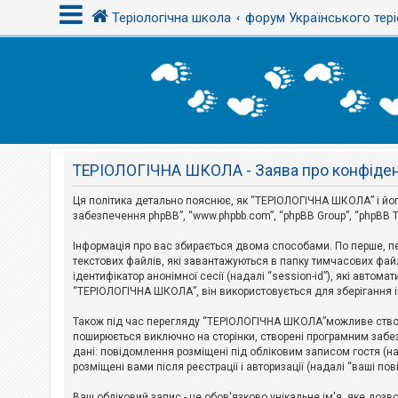
Теріологічна школа
форум Українського тері
В
х
і
д
ТЕРІОЛОГІЧНА ШКОЛА - Заява про конфіден
Р
е
є
Ця політика детально пояснює, як “ТЕРІОЛОГІЧНА ШКОЛА” і його пі
с
забезпечення phpBB”, “www.phpbb.com”, “phpBB Group”, “phpBB T
т
р
Інформація про вас збирається двома способами. По перше, п
а
текстових файлів, які завантажуються в папку тимчасових файл
ц
і
ідентифікатор анонімної сесії (надалі “session-id”), які авт
я
“ТЕРІОЛОГІЧНА ШКОЛА”, він використовується для зберігання ін
Також під час перегляду “ТЕРІОЛОГІЧНА ШКОЛА”можливе створе
Т
поширюється виключно на сторінки, створені програмним забез
е
дані: повідомлення розміщені під обліковим записом гостя (на
м
розміщені вами після реєстрації і авторизації (надалі “ваші по
и
б
Ваш обліковий запис - це обов'язково унікальне ім'я, яке доз