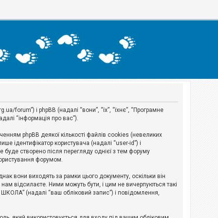
a/forum”) і phpBB (надалі “вони”, “їх”, “їхнє”, “Програмне
адалі “інформація про вас”).
нням phpBB деякої кількості файлів cookies (невеликих
ше ідентифікатор користувача (надалі “user-id”) і
ie буде створено після перегляду однієї з тем форуму
 користування форумом.
ак вони виходять за рамки цього документу, оскільки він
нам відсилаєте. Ними можуть бути, і цим не вичерпуються такі
А ШКОЛА” (надалі “ваш обліковий запис”) і повідомлення,
ароль, який використовується для входу під вашим обліковим