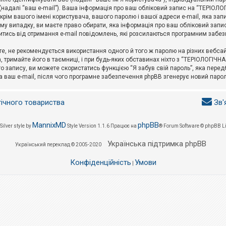
l (надалі “ваш e-mail”). Ваша інформація про ваш обліковий запис на “ТЕРІО
окрім вашого імені користувача, вашого паролю і вашої адреси e-mail, яка за
у випадку, ви маєте право обирати, яка інформація про ваш обліковий запи
итись від отримання e-mail повідомлень, які розсилаються програмним забе
е, не рекомендується використання одного й того ж паролю на різних вебса
 тримайте його в таємниці, і при будь-яких обставинах ніхто з “ТЕРІОЛОГІЧНА
о запису, ви можете скористатись функцією “Я забув свій пароль”, яка пере
а ваш e-mail, після чого програмне забезпечення phpBB згенерує новий парол
гічного товариства
Зв'
MannixMD
phpBB
Silver style by
Style Version 1.1.6
Працює на
® Forum Software © phpBB L
Українська підтримка phpBB
Український переклад © 2005-2020
Конфіденційність
Умови
|