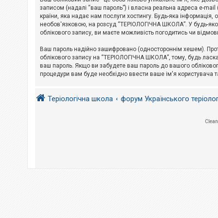
е
з
записом (надалі “ваш пароль”) і власна реальна адреса e-mai
в
країни, яка надає нам послуги хостингу. Будь-яка інформація, 
і
необов'язковою, на розсуд “ТЕРІОЛОГІЧНА ШКОЛА”. У будь-яком
д
облікового запису, ви маєте можливість погодитись чи відмов
п
о
в
Ваш пароль надійно зашифровано (одностороннім хешем). Прот
і
облікового запису на “ТЕРІОЛОГІЧНА ШКОЛА”, тому, будь ласка,
д
ваш пароль. Якщо ви забудете ваш пароль до вашого обліковог
е
процедури вам буде необхідно ввести ваше ім'я користувача т
й
Теріологічна школа
форум Українського теріоло
А
к
т
и
Clean
в
н
і
т
е
м
и
П
о
ш
у