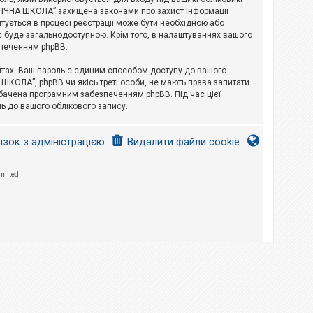
ЛОГІЧНА ШКОЛА” захищена законами про захист інформації
питується в процесі реєстрації може бути необхідною або
с буде загальнодоступною. Крім того, в налаштуваннях вашого
зпеченням phpBB.
йтах. Ваш пароль є єдиним способом доступу до вашого
 ШКОЛА”, phpBB чи якісь треті особи, не мають права запитати
дбачена програмним забезпеченням phpBB. Під час цієї
ь до вашого облікового запису.
язок з адміністрацією
Видалити файли cookie
imited