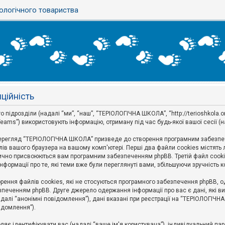
ологічного товариства
ційність
дрозділи (надалі “ми”, “наш”, “ТЕРІОЛОГІЧНА ШКОЛА”, “http://terioshkola.org.u
eams”) використовують інформацію, отриману під час будь-якої вашої сесії (н
ерегляд “ТЕРІОЛОГІЧНА ШКОЛА” призведе до створення програмним забезпече
ів вашого браузера на вашому комп'ютері. Перші два файли cookies містять ли
оматично присвоюються вам програмним забезпеченням phpBB. Третій файл cook
формації про те, які теми вже були переглянуті вами, збільшуючи зручність
ння файлів cookies, які не стосуються програмного забезпечення phpBB, одн
печенням phpBB. Друге джерело одержання інформації про вас є дані, які ви 
далі “анонімні повідомлення”), дані вказані при реєстрації на “ТЕРІОЛОГІЧН
відомлення”).
воляє ідентифікувати вас (надалі “ваше ім'я користувача”), індивідуальний п