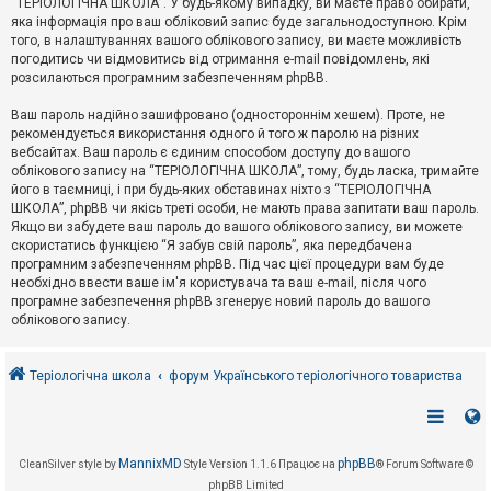
“ТЕРІОЛОГІЧНА ШКОЛА”. У будь-якому випадку, ви маєте право обирати,
к
яка інформація про ваш обліковий запис буде загальнодоступною. Крім
того, в налаштуваннях вашого облікового запису, ви маєте можливість
погодитись чи відмовитись від отримання e-mail повідомлень, які
Д
розсилаються програмним забезпеченням phpBB.
о
п
Ваш пароль надійно зашифровано (одностороннім хешем). Проте, не
о
рекомендується використання одного й того ж паролю на різних
м
о
вебсайтах. Ваш пароль є єдиним способом доступу до вашого
г
облікового запису на “ТЕРІОЛОГІЧНА ШКОЛА”, тому, будь ласка, тримайте
а
його в таємниці, і при будь-яких обставинах ніхто з “ТЕРІОЛОГІЧНА
ШКОЛА”, phpBB чи якісь треті особи, не мають права запитати ваш пароль.
Якщо ви забудете ваш пароль до вашого облікового запису, ви можете
скористатись функцією “Я забув свій пароль”, яка передбачена
програмним забезпеченням phpBB. Під час цієї процедури вам буде
необхідно ввести ваше ім'я користувача та ваш e-mail, після чого
програмне забезпечення phpBB згенерує новий пароль до вашого
облікового запису.
Теріологічна школа
форум Українського теріологічного товариства
MannixMD
phpBB
CleanSilver style by
Style Version 1.1.6
Працює на
® Forum Software ©
phpBB Limited