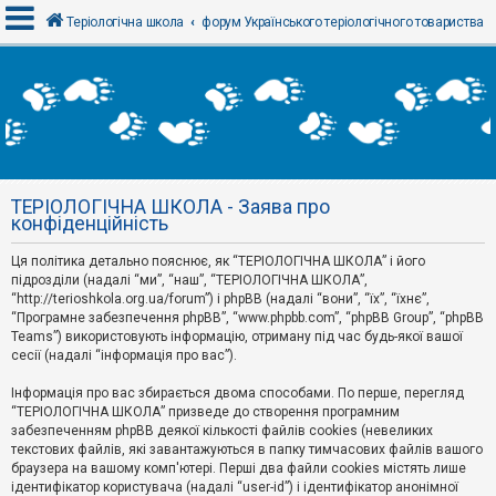
Теріологічна школа
форум Українського теріологічного товариства
В
х
і
д
ТЕРІОЛОГІЧНА ШКОЛА - Заява про
Р
конфіденційність
е
є
Ця політика детально пояснює, як “ТЕРІОЛОГІЧНА ШКОЛА” і його
с
т
підрозділи (надалі “ми”, “наш”, “ТЕРІОЛОГІЧНА ШКОЛА”,
р
“http://terioshkola.org.ua/forum”) і phpBB (надалі “вони”, “їх”, “їхнє”,
а
“Програмне забезпечення phpBB”, “www.phpbb.com”, “phpBB Group”, “phpBB
ц
Teams”) використовують інформацію, отриману під час будь-якої вашої
і
сесії (надалі “інформація про вас”).
я
Інформація про вас збирається двома способами. По перше, перегляд
“ТЕРІОЛОГІЧНА ШКОЛА” призведе до створення програмним
Т
забезпеченням phpBB деякої кількості файлів cookies (невеликих
е
м
текстових файлів, які завантажуються в папку тимчасових файлів вашого
и
браузера на вашому комп'ютері. Перші два файли cookies містять лише
б
ідентифікатор користувача (надалі “user-id”) і ідентифікатор анонімної