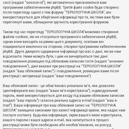
е
сесії (надалі “session-id”), які автоматично присвоюються вам
з
програмним забезпеченням phpBB. Третій файл cookie буде створено
в
і
після перегляду однієї з тем форуму “ТЕРІОЛОГІЧНА ШКОЛА”, він
д
використовується для зберігання інформації про те, які теми вже були
п
переглянуті вами, збільшуючи зручність користування форумом.
о
в
Також під час перегляду “ТЕРІОЛОГІЧНА ШКОЛА”можливе створення
і
д
файлів cookies, які не стосуються програмного забезпечення phpBB,
е
однак вони виходять за рамки цього документу, оскільки він
й
поширюється виключно на сторінки, створені програмним забезпеченням
phpBB. Друге джерело одержання інформації про вас є дані, які ви нам
відсилаєте. Ними можуть бути, і цим не вичерпуються такі дані:
А
повідомлення розміщені під обліковим записом гостя (надалі “анонімні
к
повідомлення”), дані вказані при реєстрації на “ТЕРІОЛОГІЧНА ШКОЛА”
т
(надалі “ваш обліковий запис”) і повідомлення, розміщені вами після
и
реєстрації і авторизації (надалі “ваші повідомлення”).
в
н
і
Ваш обліковий запис - це обов'язково унікальне ім'я, яке дозволяє
т
ідентифікувати вас (надалі “ваше ім'я користувача”), індивідуальний
е
пароль, який використовується для входу під вашим обліковим записом
м
и
(надалі “ваш пароль”) і власна реальна адреса e-mail (надалі “ваш e-
mail”). Ваша інформація про ваш обліковий запис на “ТЕРІОЛОГІЧНА
ШКОЛА” захищена законами про захист інформації країни, яка надає нам
послуги хостингу. Будь-яка інформація, окрім вашого імені користувача,
П
вашого паролю і вашої адреси e-mail, яка запитується в процесі
о
ш
реєстрації може бути необхідною або необов'язковою, на розсуд
у