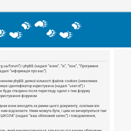
a/forum”) і phpBB (надалі “вони”, “їх”, “їхнє”, “Програмне
адалі “інформація про вас”).
нням phpBB деякої кількості файлів cookies (невеликих
ше ідентифікатор користувача (надалі “user-id”) і
ie буде створено після перегляду однієї з тем форуму
 користування форумом.
ак вони виходять за рамки цього документу, оскільки він
нам відсилаєте. Ними можуть бути, і цим не вичерпуються такі
А ШКОЛА” (надалі “ваш обліковий запис”) і повідомлення,
ароль, який використовується для входу під вашим обліковим