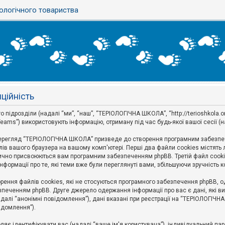
ологічного товариства
ційність
дрозділи (надалі “ми”, “наш”, “ТЕРІОЛОГІЧНА ШКОЛА”, “http://terioshkola.org.u
eams”) використовують інформацію, отриману під час будь-якої вашої сесії (н
ерегляд “ТЕРІОЛОГІЧНА ШКОЛА” призведе до створення програмним забезпече
ів вашого браузера на вашому комп'ютері. Перші два файли cookies містять ли
оматично присвоюються вам програмним забезпеченням phpBB. Третій файл cook
формації про те, які теми вже були переглянуті вами, збільшуючи зручність
ння файлів cookies, які не стосуються програмного забезпечення phpBB, одн
печенням phpBB. Друге джерело одержання інформації про вас є дані, які ви 
далі “анонімні повідомлення”), дані вказані при реєстрації на “ТЕРІОЛОГІЧН
відомлення”).
воляє ідентифікувати вас (надалі “ваше ім'я користувача”), індивідуальний п