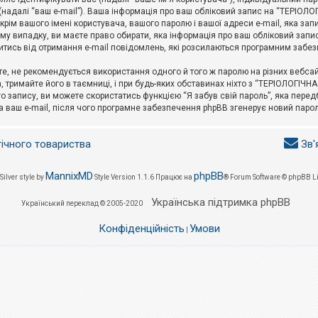
l (надалі “ваш e-mail”). Ваша інформація про ваш обліковий запис на “ТЕРІО
окрім вашого імені користувача, вашого паролю і вашої адреси e-mail, яка за
у випадку, ви маєте право обирати, яка інформація про ваш обліковий запи
итись від отримання e-mail повідомлень, які розсилаються програмним забе
е, не рекомендується використання одного й того ж паролю на різних вебса
 тримайте його в таємниці, і при будь-яких обставинах ніхто з “ТЕРІОЛОГІЧНА
о запису, ви можете скористатись функцією “Я забув свій пароль”, яка пере
а ваш e-mail, після чого програмне забезпечення phpBB згенерує новий парол
гічного товариства
Зв'
MannixMD
phpBB
Silver style by
Style Version 1.1.6
Працює на
® Forum Software © phpBB L
Українська підтримка phpBB
Український переклад © 2005-2020
Конфіденційність
Умови
|