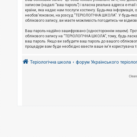
е
з
записом (надалі “ваш пароль”) і власна реальна адреса e-mai
в
країни, яка надає нам послуги хостингу. Будь-яка інформація, 
і
необов'язковою, на розсуд “ТЕРІОЛОГІЧНА ШКОЛА”. У будь-яком
д
облікового запису, ви маєте можливість погодитись чи відмов
п
о
в
Ваш пароль надійно зашифровано (одностороннім хешем). Прот
і
облікового запису на “ТЕРІОЛОГІЧНА ШКОЛА”, тому, будь ласка,
д
ваш пароль. Якщо ви забудете ваш пароль до вашого обліковог
е
процедури вам буде необхідно ввести ваше ім'я користувача т
й
Теріологічна школа
форум Українського теріоло
А
к
т
и
Clean
в
н
і
т
е
м
и
П
о
ш
у