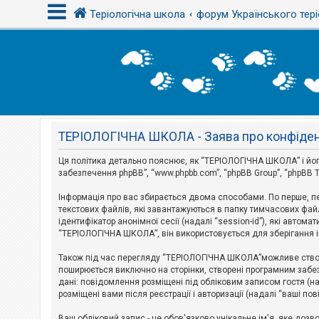
Теріологічна школа
форум Українського тері
В
х
і
д
ТЕРІОЛОГІЧНА ШКОЛА - Заява про конфіден
Р
е
є
Ця політика детально пояснює, як “ТЕРІОЛОГІЧНА ШКОЛА” і його пі
с
забезпечення phpBB”, “www.phpbb.com”, “phpBB Group”, “phpBB T
т
р
Інформація про вас збирається двома способами. По перше, п
а
текстових файлів, які завантажуються в папку тимчасових файл
ц
і
ідентифікатор анонімної сесії (надалі “session-id”), які авт
я
“ТЕРІОЛОГІЧНА ШКОЛА”, він використовується для зберігання ін
Також під час перегляду “ТЕРІОЛОГІЧНА ШКОЛА”можливе створе
Т
поширюється виключно на сторінки, створені програмним забез
е
дані: повідомлення розміщені під обліковим записом гостя (на
м
розміщені вами після реєстрації і авторизації (надалі “ваші по
и
б
Ваш обліковий запис - це обов'язково унікальне ім'я, яке доз