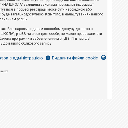
ЛОГІЧНА ШКОЛА” захищена законами про захист інформації
питується в процесі реєстрації може бути необхідною або
с буде загальнодоступною. Крім того, в налаштуваннях вашого
зпеченням phpBB.
йтах. Ваш пароль є єдиним способом доступу до вашого
 ШКОЛА”, phpBB чи якісь треті особи, не мають права запитати
дбачена програмним забезпеченням phpBB. Під час цієї
ь до вашого облікового запису.
язок з адміністрацією
Видалити файли cookie
imited