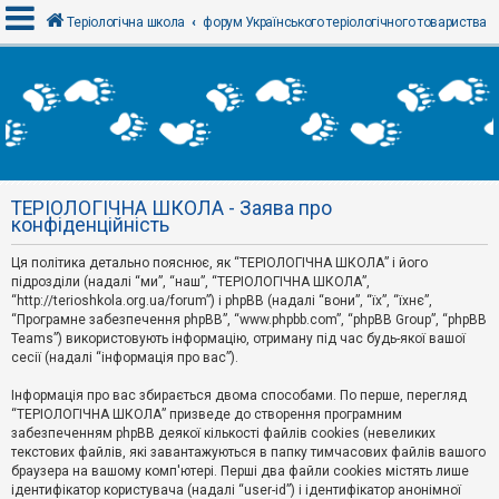
Теріологічна школа
форум Українського теріологічного товариства
В
х
і
д
ТЕРІОЛОГІЧНА ШКОЛА - Заява про
Р
конфіденційність
е
є
Ця політика детально пояснює, як “ТЕРІОЛОГІЧНА ШКОЛА” і його
с
т
підрозділи (надалі “ми”, “наш”, “ТЕРІОЛОГІЧНА ШКОЛА”,
р
“http://terioshkola.org.ua/forum”) і phpBB (надалі “вони”, “їх”, “їхнє”,
а
“Програмне забезпечення phpBB”, “www.phpbb.com”, “phpBB Group”, “phpBB
ц
Teams”) використовують інформацію, отриману під час будь-якої вашої
і
сесії (надалі “інформація про вас”).
я
Інформація про вас збирається двома способами. По перше, перегляд
“ТЕРІОЛОГІЧНА ШКОЛА” призведе до створення програмним
Т
забезпеченням phpBB деякої кількості файлів cookies (невеликих
е
м
текстових файлів, які завантажуються в папку тимчасових файлів вашого
и
браузера на вашому комп'ютері. Перші два файли cookies містять лише
б
ідентифікатор користувача (надалі “user-id”) і ідентифікатор анонімної