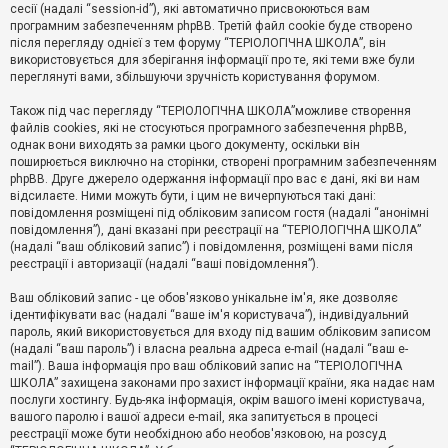
е
сесії (надалі “session-id”), які автоматично присвоюються вам
з
програмним забезпеченням phpBB. Третій файл cookie буде створено
в
і
після перегляду однієї з тем форуму “ТЕРІОЛОГІЧНА ШКОЛА”, він
д
використовується для зберігання інформації про те, які теми вже були
п
переглянуті вами, збільшуючи зручність користування форумом.
о
в
Також під час перегляду “ТЕРІОЛОГІЧНА ШКОЛА”можливе створення
і
д
файлів cookies, які не стосуються програмного забезпечення phpBB,
е
однак вони виходять за рамки цього документу, оскільки він
й
поширюється виключно на сторінки, створені програмним забезпеченням
phpBB. Друге джерело одержання інформації про вас є дані, які ви нам
відсилаєте. Ними можуть бути, і цим не вичерпуються такі дані:
А
повідомлення розміщені під обліковим записом гостя (надалі “анонімні
к
повідомлення”), дані вказані при реєстрації на “ТЕРІОЛОГІЧНА ШКОЛА”
т
(надалі “ваш обліковий запис”) і повідомлення, розміщені вами після
и
реєстрації і авторизації (надалі “ваші повідомлення”).
в
н
і
Ваш обліковий запис - це обов'язково унікальне ім'я, яке дозволяє
т
ідентифікувати вас (надалі “ваше ім'я користувача”), індивідуальний
е
пароль, який використовується для входу під вашим обліковим записом
м
и
(надалі “ваш пароль”) і власна реальна адреса e-mail (надалі “ваш e-
mail”). Ваша інформація про ваш обліковий запис на “ТЕРІОЛОГІЧНА
ШКОЛА” захищена законами про захист інформації країни, яка надає нам
послуги хостингу. Будь-яка інформація, окрім вашого імені користувача,
П
вашого паролю і вашої адреси e-mail, яка запитується в процесі
о
ш
реєстрації може бути необхідною або необов'язковою, на розсуд
у