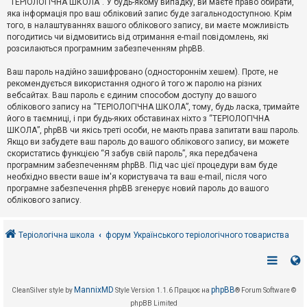
“ТЕРІОЛОГІЧНА ШКОЛА”. У будь-якому випадку, ви маєте право обирати,
к
яка інформація про ваш обліковий запис буде загальнодоступною. Крім
того, в налаштуваннях вашого облікового запису, ви маєте можливість
погодитись чи відмовитись від отримання e-mail повідомлень, які
Д
розсилаються програмним забезпеченням phpBB.
о
п
Ваш пароль надійно зашифровано (одностороннім хешем). Проте, не
о
рекомендується використання одного й того ж паролю на різних
м
о
вебсайтах. Ваш пароль є єдиним способом доступу до вашого
г
облікового запису на “ТЕРІОЛОГІЧНА ШКОЛА”, тому, будь ласка, тримайте
а
його в таємниці, і при будь-яких обставинах ніхто з “ТЕРІОЛОГІЧНА
ШКОЛА”, phpBB чи якісь треті особи, не мають права запитати ваш пароль.
Якщо ви забудете ваш пароль до вашого облікового запису, ви можете
скористатись функцією “Я забув свій пароль”, яка передбачена
програмним забезпеченням phpBB. Під час цієї процедури вам буде
необхідно ввести ваше ім'я користувача та ваш e-mail, після чого
програмне забезпечення phpBB згенерує новий пароль до вашого
облікового запису.
Теріологічна школа
форум Українського теріологічного товариства
MannixMD
phpBB
CleanSilver style by
Style Version 1.1.6
Працює на
® Forum Software ©
phpBB Limited