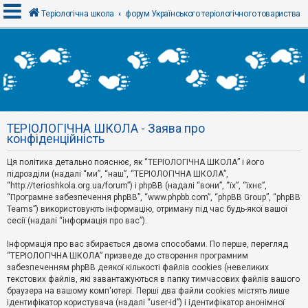
Теріологічна школа
форум Українського теріологічного товариства
В
х
і
д
ТЕРІОЛОГІЧНА ШКОЛА - Заява про
Р
конфіденційність
е
є
Ця політика детально пояснює, як “ТЕРІОЛОГІЧНА ШКОЛА” і його
с
т
підрозділи (надалі “ми”, “наш”, “ТЕРІОЛОГІЧНА ШКОЛА”,
р
“http://terioshkola.org.ua/forum”) і phpBB (надалі “вони”, “їх”, “їхнє”,
а
“Програмне забезпечення phpBB”, “www.phpbb.com”, “phpBB Group”, “phpBB
ц
Teams”) використовують інформацію, отриману під час будь-якої вашої
і
сесії (надалі “інформація про вас”).
я
Інформація про вас збирається двома способами. По перше, перегляд
“ТЕРІОЛОГІЧНА ШКОЛА” призведе до створення програмним
Т
забезпеченням phpBB деякої кількості файлів cookies (невеликих
е
м
текстових файлів, які завантажуються в папку тимчасових файлів вашого
и
браузера на вашому комп'ютері. Перші два файли cookies містять лише
б
ідентифікатор користувача (надалі “user-id”) і ідентифікатор анонімної