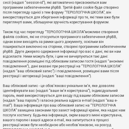
е
сесії (надалі “session-id”), які автоматично присвоюються вам
з
програмним забезпеченням phpBB. Третій файл cookie буде створено
в
і
після перегляду однієї з тем форуму “ТЕРІОЛОГІЧНА ШКОЛА”, він
д
використовується для зберігання інформації про те, які теми вже були
п
переглянуті вами, збільшуючи зручність користування форумом.
о
в
Також під час перегляду “ТЕРІОЛОГІЧНА ШКОЛА”можливе створення
і
д
файлів cookies, які не стосуються програмного забезпечення phpBB,
е
однак вони виходять за рамки цього документу, оскільки він
й
поширюється виключно на сторінки, створені програмним забезпеченням
phpBB. Друге джерело одержання інформації про вас є дані, які ви нам
відсилаєте. Ними можуть бути, і цим не вичерпуються такі дані:
А
повідомлення розміщені під обліковим записом гостя (надалі “анонімні
к
повідомлення”), дані вказані при реєстрації на “ТЕРІОЛОГІЧНА ШКОЛА”
т
(надалі “ваш обліковий запис”) і повідомлення, розміщені вами після
и
реєстрації і авторизації (надалі “ваші повідомлення”).
в
н
і
Ваш обліковий запис - це обов'язково унікальне ім'я, яке дозволяє
т
ідентифікувати вас (надалі “ваше ім'я користувача”), індивідуальний
е
пароль, який використовується для входу під вашим обліковим записом
м
и
(надалі “ваш пароль”) і власна реальна адреса e-mail (надалі “ваш e-
mail”). Ваша інформація про ваш обліковий запис на “ТЕРІОЛОГІЧНА
ШКОЛА” захищена законами про захист інформації країни, яка надає нам
послуги хостингу. Будь-яка інформація, окрім вашого імені користувача,
П
вашого паролю і вашої адреси e-mail, яка запитується в процесі
о
ш
реєстрації може бути необхідною або необов'язковою, на розсуд
у