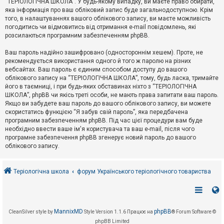
“ТЕРІОЛОГІЧНА ШКОЛА”. У будь-якому випадку, ви маєте право обирати,
к
яка інформація про ваш обліковий запис буде загальнодоступною. Крім
того, в налаштуваннях вашого облікового запису, ви маєте можливість
погодитись чи відмовитись від отримання e-mail повідомлень, які
Д
розсилаються програмним забезпеченням phpBB.
о
п
Ваш пароль надійно зашифровано (одностороннім хешем). Проте, не
о
рекомендується використання одного й того ж паролю на різних
м
о
вебсайтах. Ваш пароль є єдиним способом доступу до вашого
г
облікового запису на “ТЕРІОЛОГІЧНА ШКОЛА”, тому, будь ласка, тримайте
а
його в таємниці, і при будь-яких обставинах ніхто з “ТЕРІОЛОГІЧНА
ШКОЛА”, phpBB чи якісь треті особи, не мають права запитати ваш пароль.
Якщо ви забудете ваш пароль до вашого облікового запису, ви можете
скористатись функцією “Я забув свій пароль”, яка передбачена
програмним забезпеченням phpBB. Під час цієї процедури вам буде
необхідно ввести ваше ім'я користувача та ваш e-mail, після чого
програмне забезпечення phpBB згенерує новий пароль до вашого
облікового запису.
Теріологічна школа
форум Українського теріологічного товариства
MannixMD
phpBB
CleanSilver style by
Style Version 1.1.6
Працює на
® Forum Software ©
phpBB Limited